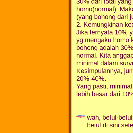
30% dari total yan
homo(normal). Maka
(yang bohong dari j
2. Kemungkinan ke
Jika ternyata 10%
yg mengaku homo kit
bohong adalah 30%
normal. Kita angga
minimal dalam surve
Kesimpulannya, jum
20%-40%.
Yang pasti, minimal
lebih besar dari 10
wah, betul-betu
betul di sini se