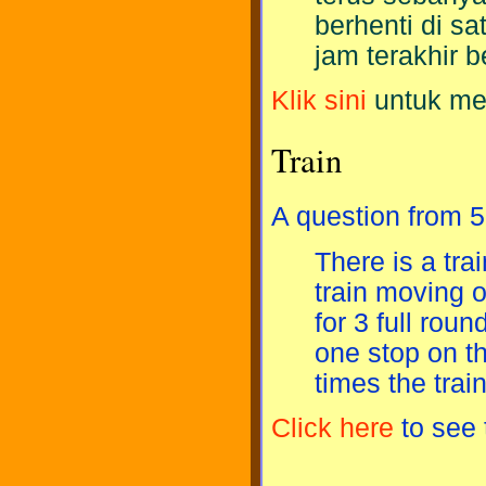
berhenti di sa
jam terakhir b
Klik sini
untuk mel
Train
A question from 5
There is a trai
train moving o
for 3 full roun
one stop on th
times the tra
Click here
to see