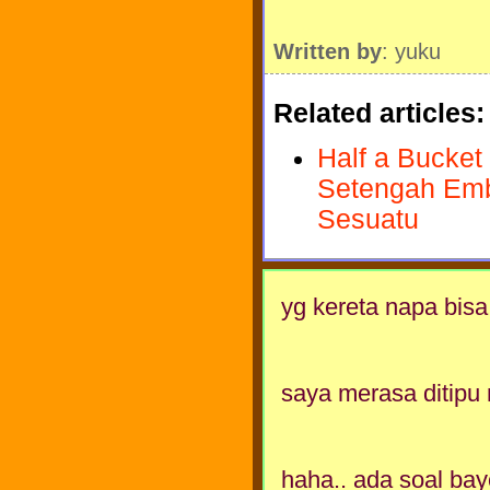
Written by
: yuku
Related articles:
Half a Bucket
Setengah Emb
Sesuatu
yg kereta napa bisa
saya merasa ditipu nih
haha.. ada soal bay