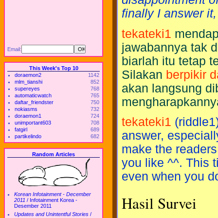
finally I answer it, 
tekateki1
mendapa
jawabannya tak d
Email:
biarlah itu teta
This Week's Top 10
Silakan
berpikir
doraemon2
1142
mlm_tianshi
852
akan langsung dib
supereyes
768
automaticwatch
765
mengharapkannya..
daftar_friendster
750
nokiasms
732
doraemon1
724
tekateki1
(riddle1)
unimportant603
708
fatgirl
689
answer, especially
partikelindo
682
make the reader
Random Articles
you like ^^. This 
even when you don'
Korean Infotainment - December
Hasil Survei
2011
/
Infotainment Korea -
Desember 2011
Updates and Unintentful Stories
/