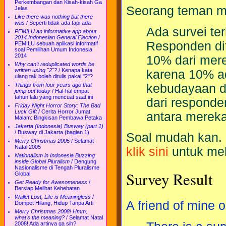
Perkembangan dan Kisah-kisah Ga
Seorang teman me
Jelas
Like there was nothing but there
was
/
Seperti tidak ada tapi ada
Ada survei te
PEMILU an informative app about
2014 Indonesian General Election
/
Responden di
PEMILU sebuah aplikasi informatif
soal Pemilihan Umum Indonesia
2014
10% dari mer
Why can't reduplicated words be
written using "2"?
/
Kenapa kata
karena 10% a
ulang tak boleh ditulis pakai "2"?
kebudayaan d
Things from four years ago that
jump out today
/
Hal-hal empat
tahun lalu yang mencuat saat ini
dari responde
Friday Night Horror Story: The Bad
Luck Gift
/
Cerita Horror Jumat
antara merek
Malam: Bingkisan Pembawa Petaka
Jakarta (Indonesia) Busway (part 1)
/
Busway di Jakarta (bagian 1)
Soal mudah kan. S
Merry Christmas 2005
/
Selamat
Natal 2005
klik sini
untuk mel
Nationalism in Indonesia Buzzing
inside Global Pluralism
/
Dengung
Nasionalisme di Tengah Pluralisme
Survey Result
Global
Get Ready for Awesomeness
/
Bersiap Melihat Kehebatan
Wallet Lost, Life is Meaningless
/
A friend of mine o
Dompet Hilang, Hidup Tanpa Arti
Merry Christmas 2008! Hmm,
what's the meaning?
/
Selamat Natal
2008! Ada artinya ga sih?