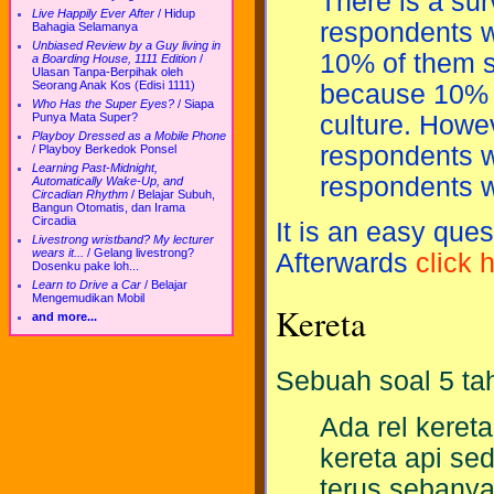
There is a su
Live Happily Ever After
/
Hidup
respondents w
Bahagia Selamanya
Unbiased Review by a Guy living in
10% of them sa
a Boarding House, 1111 Edition
/
Ulasan Tanpa-Berpihak oleh
Seorang Anak Kos (Edisi 1111)
because 10% i
Who Has the Super Eyes?
/
Siapa
culture. Howev
Punya Mata Super?
Playboy Dressed as a Mobile Phone
respondents 
/
Playboy Berkedok Ponsel
Learning Past-Midnight,
respondents 
Automatically Wake-Up, and
Circadian Rhythm
/
Belajar Subuh,
Bangun Otomatis, dan Irama
Circadia
It is an easy quest
Livestrong wristband? My lecturer
wears it...
/
Gelang livestrong?
Afterwards
click 
Dosenku pake loh...
Learn to Drive a Car
/
Belajar
Mengemudikan Mobil
Kereta
and more...
Sebuah soal 5 tah
Ada rel keret
kereta api sed
terus sebanya