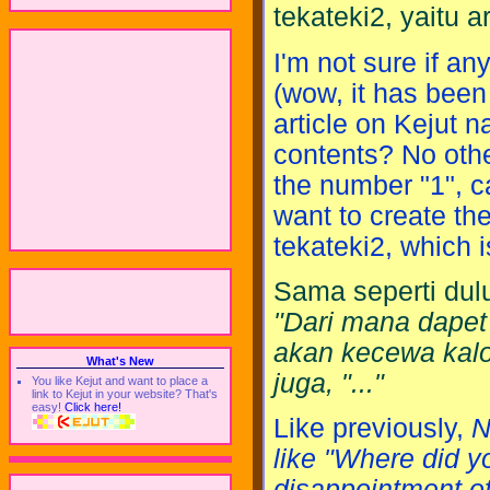
tekateki2, yaitu a
I'm not sure if a
(wow, it has been
article on Kejut
contents? No other
the number "1", 
want to create the
tekateki2, which i
Sama seperti dul
"Dari mana dapet
akan kecewa kalo
What's New
juga, "..."
You like Kejut and want to place a
link to Kejut in your website? That's
easy!
Click here!
Like previously,
N
like "Where did yo
disappointment of