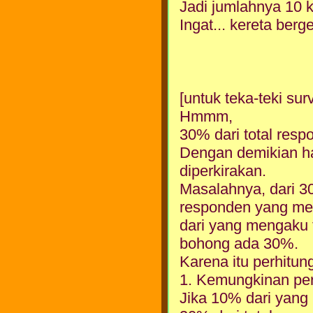
Jadi jumlahnya 10 k
Ingat... kereta ber
[untuk teka-teki sur
Hmmm,
30% dari total res
Dengan demikian has
diperkirakan.
Masalahnya, dari 30
responden yang me
dari yang mengaku t
bohong ada 30%.
Karena itu perhitun
1. Kemungkinan pe
Jika 10% dari yang