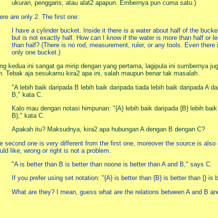
ukuran, penggaris, atau alat2 apapun. Embernya pun cuma satu.)
ere are only 2. The first one:
I have a cylinder bucket. Inside it there is a water about half of the bucke
but is not exactly half. How can I know if the water is more than half or l
than half? (There is no rod, measurement, ruler, or any tools. Even there 
only one bucket.)
ng kedua ini sangat ga mirip dengan yang pertama, lagipula ini sumbernya ju
in. Tebak aja sesukamu kira2 apa ini, salah maupun benar tak masalah.
"A lebih baik daripada B lebih baik daripada tiada lebih baik daripada A d
B," kata C.
Kalo mau dengan notasi himpunan: "{A} lebih baik daripada {B} lebih baik 
B}," kata C.
Apakah itu? Maksudnya, kira2 apa hubungan A dengan B dengan C?
e second one is very different from the first one, moreover the source is also 
uld like, wrong or right is not a problem.
"A is better than B is better than noone is better than A and B," says C.
If you prefer using set notation: "{A} is better than {B} is better than {} is
What are they? I mean, guess what are the relations between A and B a