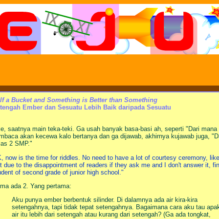
lf a Bucket and Something is Better than Something
tengah Ember dan Sesuatu Lebih Baik daripada Sesuatu
e, saatnya main teka-teki. Ga usah banyak basa-basi ah, seperti "Dari mana d
mbaca akan kecewa kalo bertanya dan ga dijawab, akhirnya kujawab juga, "D
las 2 SMP."
, now is the time for riddles. No need to have a lot of courtesy ceremony, like
t due to the disappointment of readers if they ask me and I don't answer it, fin
udent of second grade of junior high school."
ma ada 2. Yang pertama:
Aku punya ember berbentuk silinder. Di dalamnya ada air kira-kira
setengahnya, tapi tidak tepat setengahnya. Bagaimana cara aku tau apa
air itu lebih dari setengah atau kurang dari setengah? (Ga ada tongkat,