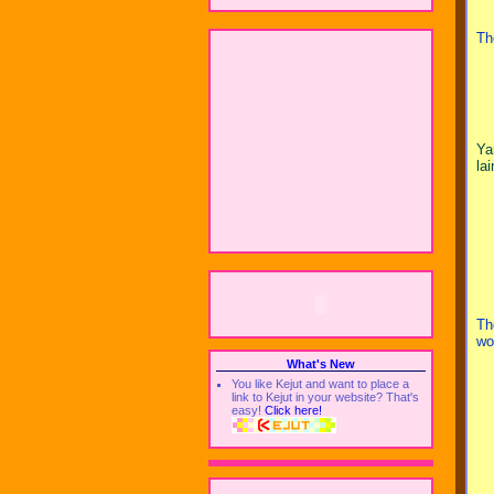
Th
Ya
la
Th
wo
What's New
You like Kejut and want to place a
link to Kejut in your website? That's
easy!
Click here!