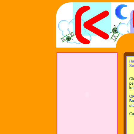
Ha
Se
Ok
pe
ke
OK
Bu
st
Cu