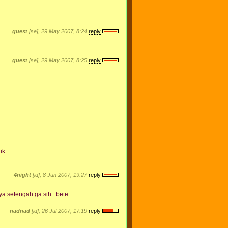
guest
[se], 29 May 2007, 8:24
reply
guest
[se], 29 May 2007, 8:25
reply
aik
4night
[id], 8 Jun 2007, 19:27
reply
nya setengah ga sih...bete
nadnad
[id], 26 Jul 2007, 17:19
reply