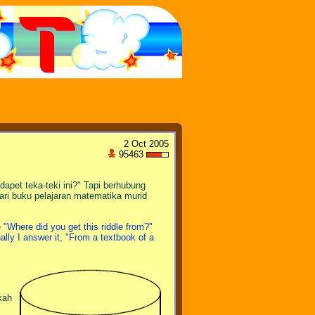
2 Oct 2005
95463
apet teka-teki ini?" Tapi berhubung
ari buku pelajaran matematika murid
 "Where did you get this riddle from?"
ally I answer it, "From a textbook of a
kah