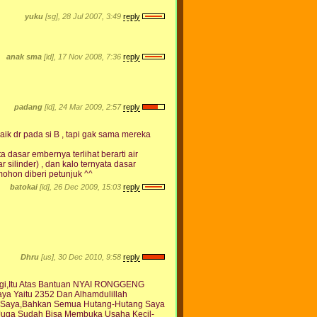
yuku
[sg], 28 Jul 2007, 3:49
reply
anak sma
[id], 17 Nov 2008, 7:36
reply
padang
[id], 24 Mar 2009, 2:57
reply
baik dr pada si B , tapi gak sama mereka
 dasar embernya terlihat berarti air
ilinder) , dan kalo ternyata dasar
 mohon diberi petunjuk ^^
batokai
[id], 26 Dec 2009, 15:03
reply
Dhru
[us], 30 Dec 2010, 9:58
reply
Lagi,Itu Atas Bantuan NYAI RONGGENG
ya Yaitu 2352 Dan Alhamdulillah
a Saya,Bahkan Semua Hutang-Hutang Saya
uga Sudah Bisa Membuka Usaha Kecil-