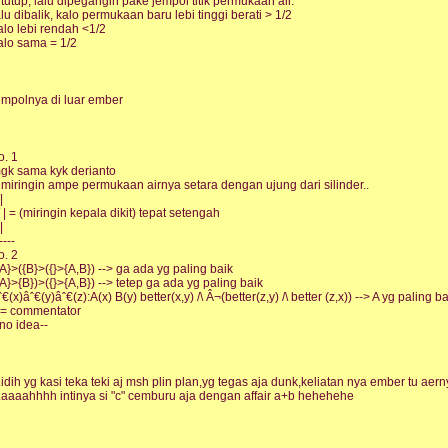
itutup, lalu dipegangin pake jempol titik permukaan air.
alu dibalik, kalo permukaan baru lebi tinggi berati > 1/2
alo lebi rendah <1/2
alo sama = 1/2
empolnya di luar ember
o. 1
gk sama kyk derianto
imiringin ampe permukaan airnya setara dengan ujung dari silinder..
|
 / | = (miringin kepala dikit) tepat setengah
|
----
o. 2
{A}>({B}>({}>{A,B}) --> ga ada yg paling baik
{A}>{B})>({}>{A,B}) --> tetep ga ada yg paling baik
ˆ€(x)âˆ€(y)âˆ€(z):A(x) B(y) better(x,y) /\ Â¬(better(z,y) /\ better (z,x)) --> A yg paling b
= commentator
-no idea--
.idih yg kasi teka teki aj msh plin plan,yg tegas aja dunk,keliatan nya ember tu aer
.aaaahhhh intinya si "c" cemburu aja dengan affair a+b hehehehe