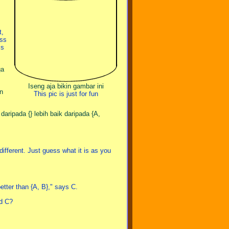
t,
ess
is
ga
Iseng aja bikin gambar ini
an
This pic is just for fun
daripada {} lebih baik daripada {A,
different. Just guess what it is as you
 better than {A, B}," says C.
nd C?