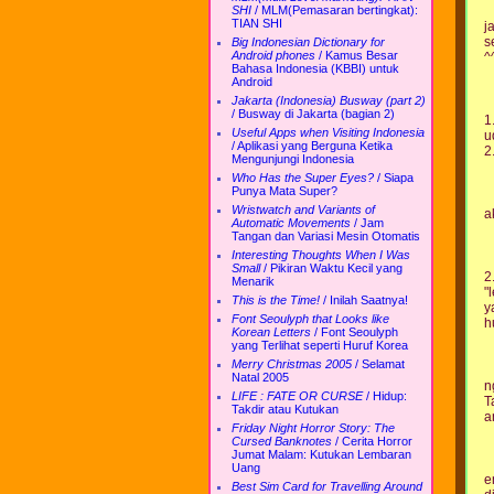
SHI
/
MLM(Pemasaran bertingkat):
TIAN SHI
j
s
Big Indonesian Dictionary for
Android phones
/
Kamus Besar
^
Bahasa Indonesia (KBBI) untuk
Android
Jakarta (Indonesia) Busway (part 2)
/
Busway di Jakarta (bagian 2)
1
Useful Apps when Visiting Indonesia
u
/
Aplikasi yang Berguna Ketika
2
Mengunjungi Indonesia
Who Has the Super Eyes?
/
Siapa
Punya Mata Super?
Wristwatch and Variants of
a
Automatic Movements
/
Jam
Tangan dan Variasi Mesin Otomatis
Interesting Thoughts When I Was
Small
/
Pikiran Waktu Kecil yang
2
Menarik
"
This is the Time!
/
Inilah Saatnya!
y
Font Seoulyph that Looks like
h
Korean Letters
/
Font Seoulyph
yang Terlihat seperti Huruf Korea
Merry Christmas 2005
/
Selamat
Natal 2005
n
LIFE : FATE OR CURSE
/
Hidup:
T
Takdir atau Kutukan
a
Friday Night Horror Story: The
Cursed Banknotes
/
Cerita Horror
Jumat Malam: Kutukan Lembaran
Uang
e
Best Sim Card for Travelling Around