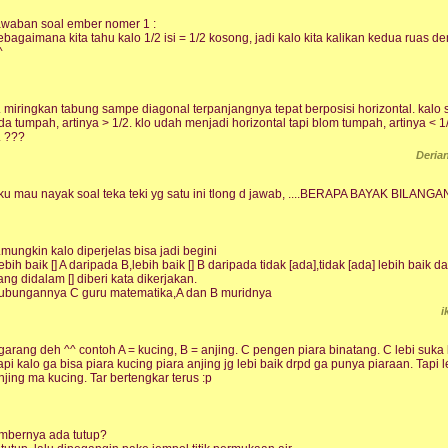
awaban soal ember nomer 1 :
ebagaimana kita tahu kalo 1/2 isi = 1/2 kosong, jadi kalo kita kalikan kedua ruas de
^
. miringkan tabung sampe diagonal terpanjangnya tepat berposisi horizontal. kalo s
da tumpah, artinya > 1/2. klo udah menjadi horizontal tapi blom tumpah, artinya < 1
. ???
Deria
ku mau nayak soal teka teki yg satu ini tlong d jawab, ....BERAPA BAYAK BILAN
.mungkin kalo diperjelas bisa jadi begini
lebih baik [] A daripada B,lebih baik [] B daripada tidak [ada],tidak [ada] lebih baik d
ang didalam [] diberi kata dikerjakan.
ubungannya C guru matematika,A dan B muridnya
i
garang deh ^^ contoh A = kucing, B = anjing. C pengen piara binatang. C lebi suka ku
api kalo ga bisa piara kucing piara anjing jg lebi baik drpd ga punya piaraan. Tapi
njing ma kucing. Tar bertengkar terus :p
mbernya ada tutup?