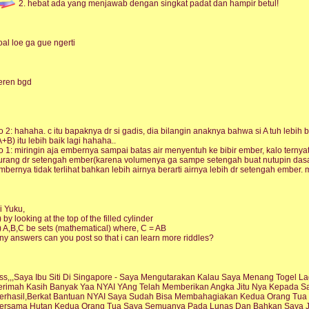
2. hebat ada yang menjawab dengan singkat padat dan hampir betul!
oal loe ga gue ngerti
eren bgd
o 2: hahaha. c itu bapaknya dr si gadis, dia bilangin anaknya bahwa si A tuh lebih 
A+B) itu lebih baik lagi hahaha..
o 1: miringin aja embernya sampai batas air menyentuh ke bibir ember, kalo ternyata
urang dr setengah ember(karena volumenya ga sampe setengah buat nutupin dasar s
mbernya tidak terlihat bahkan lebih airnya berarti airnya lebih dr setengah ember.
i Yuku,
) by looking at the top of the filled cylinder
) A,B,C be sets (mathematical) where, C = AB
ny answers can you post so that i can learn more riddles?
ss,,,Saya Ibu Siti Di Singapore - Saya Mengutarakan Kalau Saya Menang Togel 
erimah Kasih Banyak Yaa NYAI YAng Telah Memberikan Angka Jitu Nya Kepada Sa
erhasil,Berkat Bantuan NYAI Saya Sudah Bisa Membahagiakan Kedua Orang Tu
ersama Hutan Kedua Orang Tua Saya Semuanya Pada Lunas Dan Bahkan Saya J