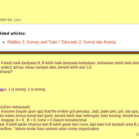
itten by
: yuku
lated articles:
Riddles 2: Survey and Train / Teka-teki 2: Survei dan Kereta
. A lebih baik daripada B, B lebih baik daripada ketiadaan, ketiadaan lebih baik d
. puter2 airnya, kalau sampai atas, berarti lebih dari 1/2
imana?
1 is wrong. 2 is wrong.
ikut2an nebaaaak)
. Assume (kayak ujian aja) that the ember got penutup. Jadi, pake pen, jari, ato apa, 
alo batas airnya lewat dari garis, berarti lebih dari setengah, kalo kurang, berarti ku
. Anggap: A = 9 , B = 8, none = 0 dalam hexadecimal.
adi, A lebih gede nilainya dari B lebih gede dari none, tapi kalo A di tambah ama B, ja
verflow.. *stress mode baru selesai ujian comp organization
E