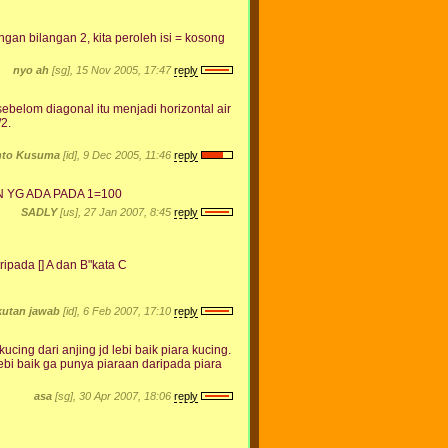
ngan bilangan 2, kita peroleh isi = kosong
nyo ah
[sg], 15 Nov 2005, 17:47
reply
ebelom diagonal itu menjadi horizontal air
/2.
nto Kusuma
[id], 9 Dec 2005, 11:46
reply
GAN YG ADA PADA 1=100
SADLY
[us], 27 Jan 2007, 8:45
reply
aripada [] A dan B"kata C
kutan jawab
[id], 6 Feb 2007, 17:10
reply
cing dari anjing jd lebi baik piara kucing.
 lebi baik ga punya piaraan daripada piara
asa
[sg], 30 Apr 2007, 18:06
reply