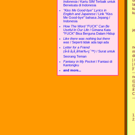
d
Indonesia
/
Kartu SIM Terbaik untuk
l
Berwisata di Indonesia
k
"Kiss Me Good-bye" Lyrics in
k
English and Japanese
/
Lirik "Kiss
Me Good-bye" bahasa Jepang /
Indonesia
How The Word "FUCK" Can Be
Useful In Our Life
/
Gimana Kata
j
"FUCK" Bisa Berguna Dalam Hidup
Like there was nothing but there
was
/
Seperti tidak ada tapi ada
n
Letter for a Friend
(å‹ã ã¡ã¸ã®æ‰‹ç´™)
/
Surat untuk
m
d
Seorang Teman
| /
Fantasy in My Pocket
/
Fantasi di
|
Kantongku
|/ 
and more...
--
n
(
(
â
C
-
1
2