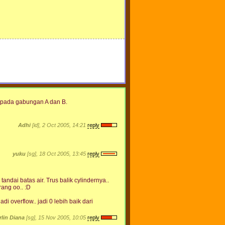
aripada gabungan A dan B.
Adhi
[id], 2 Oct 2005, 14:21
reply
yuku
[sg], 18 Oct 2005, 13:45
reply
tandai batas air. Trus balik cylindernya..
rang oo.. :D
di overflow.. jadi 0 lebih baik dari
rlin Diana
[sg], 15 Nov 2005, 10:05
reply