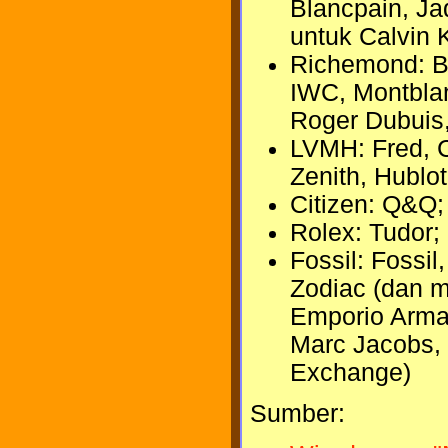
Blancpain, J
untuk Calvin 
Richemond: Ba
IWC, Montblan
Roger Dubuis,
LVMH: Fred, 
Zenith, Hublot
Citizen: Q&Q;
Rolex: Tudor;
Fossil: Fossil
Zodiac (dan 
Emporio Arman
Marc Jacobs, 
Exchange)
Sumber: