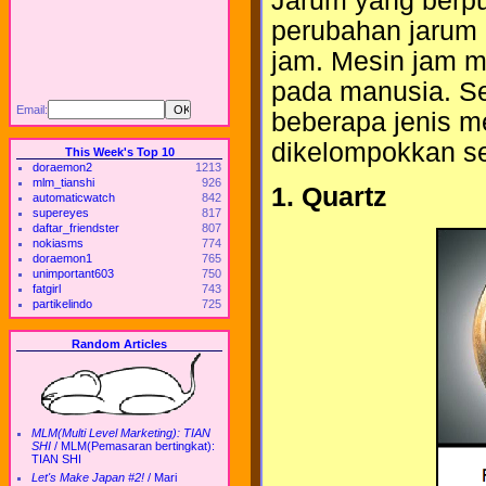
Jarum yang berpu
perubahan jarum 
jam. Mesin jam me
pada manusia. S
Email:
beberapa jenis m
dikelompokkan se
This Week's Top 10
doraemon2
1213
mlm_tianshi
926
1. Quartz
automaticwatch
842
supereyes
817
daftar_friendster
807
nokiasms
774
doraemon1
765
unimportant603
750
fatgirl
743
partikelindo
725
Random Articles
MLM(Multi Level Marketing): TIAN
SHI
/
MLM(Pemasaran bertingkat):
TIAN SHI
Let's Make Japan #2!
/
Mari