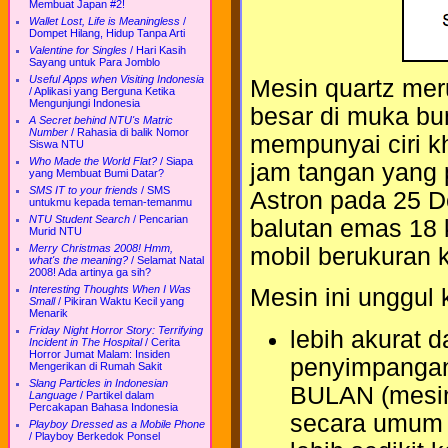
Membuat Japan #2!
Wallet Lost, Life is Meaningless
/
Dompet Hilang, Hidup Tanpa Arti
Valentine for Singles
/
Hari Kasih
Sayang untuk Para Jomblo
Useful Apps when Visiting Indonesia
Mesin quartz mer
/
Aplikasi yang Berguna Ketika
Mengunjungi Indonesia
besar di muka bu
A Secret behind NTU's Matric
Number
/
Rahasia di balik Nomor
mempunyai ciri k
Siswa NTU
Who Made the World Flat?
/
Siapa
jam tangan yang 
yang Membuat Bumi Datar?
SMS IT to your friends
/
SMS
Astron pada 25 D
untukmu kepada teman-temanmu
NTU Student Search
/
Pencarian
balutan emas 18 
Murid NTU
Merry Christmas 2008! Hmm,
mobil berukuran ke
what's the meaning?
/
Selamat Natal
2008! Ada artinya ga sih?
Interesting Thoughts When I Was
Mesin ini unggul 
Small
/
Pikiran Waktu Kecil yang
Menarik
Friday Night Horror Story: Terrifying
lebih akurat 
Incident in The Hospital
/
Cerita
Horror Jumat Malam: Insiden
penyimpangan
Mengerikan di Rumah Sakit
Slang Particles in Indonesian
BULAN (mesi
Language
/
Partikel dalam
Percakapan Bahasa Indonesia
secara umum s
Playboy Dressed as a Mobile Phone
/
Playboy Berkedok Ponsel