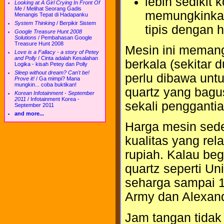
lebih sedikit
Looking at A Girl Crying In Front Of
Me
/
Melihat Seorang Gadis
memungkinkan
Menangis Tepat di Hadapanku
System Thinking
/
Berpikir Sistem
tipis dengan h
Google Treasure Hunt 2008
Solutions
/
Pembahasan Google
Treasure Hunt 2008
Mesin ini memang
Love is a Fallacy - a story of Petey
and Polly
/
Cinta adalah Kesalahan
berkala (sekitar 
Logika - kisah Petey dan Polly
Sleep without dream? Can't be!
perlu dibawa untu
Prove it!
/
Ga mimpi? Mana
mungkin... coba buktikan!
quartz yang bagu
Korean Infotainment - September
2011
/
Infotainment Korea -
sekali penggantia
September 2011
and more...
Harga mesin sede
kualitas yang rel
rupiah. Kalau be
quartz seperti Un
seharga sampai 1
Army dan Alexandr
Jam tangan tidak 