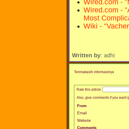
Wired.com - 
Wired.com - "
Most Complic
Wiki - "Vache
Written by
: adhi
Terimakasih informasinya
Rate this article:
Also, give comments if you want (p
From
Email
Website
Comments