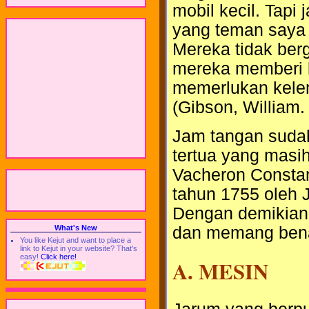
mobil kecil. Tap
yang teman saya 
Mereka tidak ber
mereka memberi 
memerlukan kele
(Gibson, William
Jam tangan sudah
tertua yang masi
Vacheron Constan
tahun 1755 oleh 
Dengan demikian
dan memang benar
What's New
You like Kejut and want to place a
link to Kejut in your website? That's
easy!
Click here!
A. MESIN