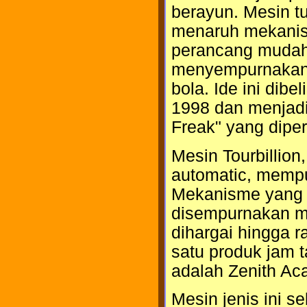
berayun. Mesin t
menaruh mekanis
perancang mudah 
menyempurnakan 
bola. Ide ini dib
1998 dan menjad
Freak" yang dipe
Mesin Tourbillio
automatic, mempun
Mekanisme yang ru
disempurnakan m
dihargai hingga r
satu produk jam t
adalah Zenith Aca
Mesin jenis ini s