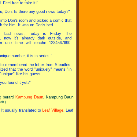
 Feel free to take it!"
u, Don. Is there any good news today?"
 into Don's room and picked a comic that
 for him. It was on Don's bed.
is bad news. Today is Friday The
h, now it's already dark outside, and
er unix time will reache 1234567890.
 unique number, it is in series."
nto remembered the letter from Steadles.
lized that the word "unixuely" means "in
 "unique" like his guess.
you found it yet?"
 berarti
Kampung Daun
. Kampung Daun
toh.)
It usually translated to
Leaf Village
. Leaf