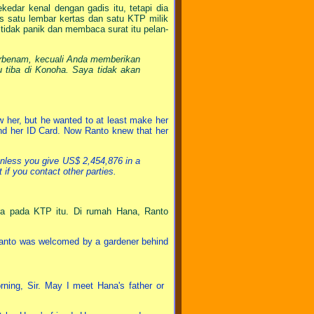
edar kenal dengan gadis itu, tetapi dia
tas satu lembar kertas dan satu KTP milik
tidak panik dan membaca surat itu pelan-
 terbenam, kecuali Anda memberikan
u tiba di Konoha. Saya tidak akan
 her, but he wanted to at least make her
and her ID Card. Now Ranto knew that her
 unless you give US$ 2,454,876 in a
if you contact other parties.
era pada KTP itu. Di rumah Hana, Ranto
 Ranto was welcomed by a gardener behind
ning, Sir. May I meet Hana's father or