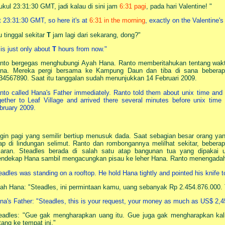
ukul 23:31:30 GMT, jadi kalau di sini jam
6:31 pagi
, pada hari Valentine! "
t 23:31:30 GMT, so here it's at
6:31 in the morning
, exactly on the Valentine's
tu tinggal sekitar
T
jam lagi dari sekarang, dong?"
t is just only about
T
hours from now."
nto bergegas menghubungi Ayah Hana. Ranto memberitahukan tentang wa
na. Mereka pergi bersama ke Kampung Daun dan tiba di sana beberap
34567890. Saat itu tanggalan sudah menunjukkan 14 Februari 2009.
nto called Hana's Father immediately. Ranto told them about unix time and 
gether to Leaf Village and arrived there several minutes before unix tim
bruary 2009.
gin pagi yang semilir bertiup menusuk dada. Saat sebagian besar orang ya
lap di lindungan selimut. Ranto dan rombongannya melilhat sekitar, bebera
jaran. Steadles berada di salah satu atap bangunan tua yang dipakai u
ndekap Hana sambil mengacungkan pisau ke leher Hana. Ranto menengadah k
eadles was standing on a rooftop. He hold Hana tightly and pointed his knife 
ah Hana: "Steadles, ini permintaan kamu, uang sebanyak Rp 2.454.876.000.
na's Father: "Steadles, this is your request, your money as much as US$ 2,4
eadles: "Gue gak mengharapkan uang itu. Gue juga gak mengharapkan kalia
tang ke tempat ini."