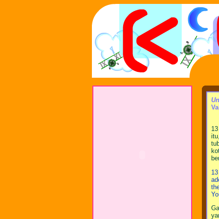
Un
Va
13
it
tu
ko
be
13
ad
th
Yo
Ga
ya