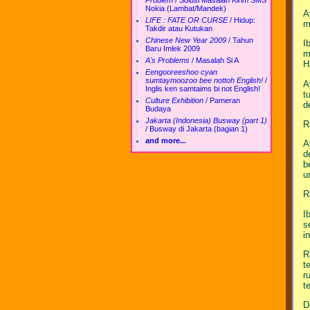
Problem
/
Solusi Masalah Kirim SMS
Nokia (Lambat/Mandek)
A
LIFE : FATE OR CURSE
/
Hidup:
m
Takdir atau Kutukan
Chinese New Year 2009
/
Tahun
I
Baru Imlek 2009
m
A's Problems
/
Masalah Si A
H
Eengooreeshoo cyan
sumtaymoozoo bee nottoh English!
/
A
Inglis ken samtaims bi not English!
t
Culture Exhibition
/
Pameran
d
Budaya
Jakarta (Indonesia) Busway (part 1)
R
/
Busway di Jakarta (bagian 1)
and more...
A
d
b
u
R
I
s
i
R
t
r
t
D