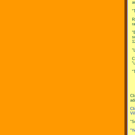
a
"
R
r
"
s
1
"
C
"
"
Cl
ad
Cl
Vi
"S
"Y