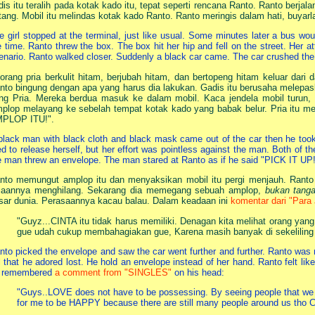
dis itu teralih pada kotak kado itu, tepat seperti rencana Ranto. Ranto berja
tang. Mobil itu melindas kotak kado Ranto. Ranto meringis dalam hati, buya
e girl stopped at the terminal, just like usual. Some minutes later a bus wou
e time. Ranto threw the box. The box hit her hip and fell on the street. Her att
enario. Ranto walked closer. Suddenly a black car came. The car crushed the
orang pria berkulit hitam, berjubah hitam, dan bertopeng hitam keluar dari 
nto bingung dengan apa yang harus dia lakukan. Gadis itu berusaha melepaska
ng Pria. Mereka berdua masuk ke dalam mobil. Kaca jendela mobil turun
plop melayang ke sebelah tempat kotak kado yang babak belur. Pria itu m
PLOP ITU!".
black man with black cloth and black mask came out of the car then he took 
ied to release herself, but her effort was pointless against the man. Both of 
e man threw an envelope. The man stared at Ranto as if he said "PICK IT UP!
nto memungut amplop itu dan menyaksikan mobil itu pergi menjauh. Ranto 
jaannya menghilang. Sekarang dia memegang sebuah amplop,
bukan tanga
sar dunia. Perasaannya kacau balau. Dalam keadaan ini
komentar dari "Par
"Guyz...CINTA itu tidak harus memiliki. Denagan kita melihat orang yan
gue udah cukup membahagiakan gue, Karena masih banyak di sekeliling
nto picked the envelope and saw the car went further and further. Ranto was
rl that he adored lost. He hold an envelope instead of her hand. Ranto felt li
 remembered
a comment from "SINGLES"
on his head:
"Guys..LOVE does not have to be possessing. By seeing people that we l
for me to be HAPPY because there are still many people around us tho 