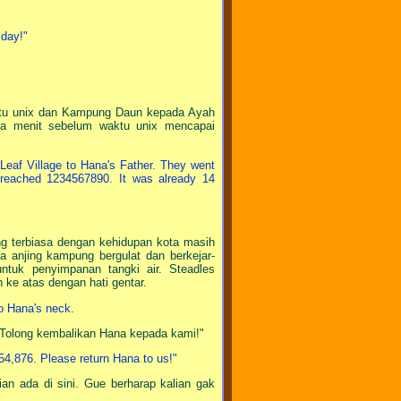
 day!"
ktu unix dan Kampung Daun kepada Ayah
a menit sebelum waktu unix mencapai
Leaf Village to Hana's Father. They went
e reached 1234567890. It was already 14
ng terbiasa dengan kehidupan kota masih
pa anjing kampung bergulat dan berkejar-
ntuk penyimpanan tangki air. Steadles
e atas dengan hati gentar.
to Hana's neck.
 Tolong kembalikan Hana kepada kami!"
54,876. Please return Hana to us!"
n ada di sini. Gue berharap kalian gak