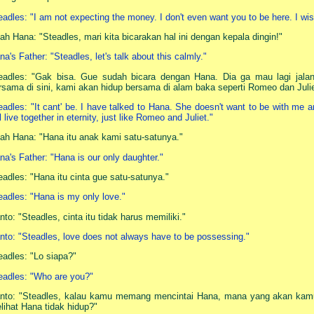
eadles: "I am not expecting the money. I don't even want you to be here. I wi
ah Hana: "Steadles, mari kita bicarakan hal ini dengan kepala dingin!"
na's Father: "Steadles, let's talk about this calmly."
eadles: "Gak bisa. Gue sudah bicara dengan Hana. Dia ga mau lagi jala
rsama di sini, kami akan hidup bersama di alam baka seperti Romeo dan Julie
eadles: "It cant' be. I have talked to Hana. She doesn't want to be with me a
l live together in eternity, just like Romeo and Juliet."
ah Hana: "Hana itu anak kami satu-satunya."
na's Father: "Hana is our only daughter."
eadles: "Hana itu cinta gue satu-satunya."
eadles: "Hana is my only love."
nto: "Steadles, cinta itu tidak harus memiliki."
nto: "Steadles, love does not always have to be possessing."
eadles: "Lo siapa?"
eadles: "Who are you?"
nto: "Steadles, kalau kamu memang mencintai Hana, mana yang akan kamu p
lihat Hana tidak hidup?"