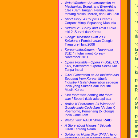
Wrist Watches: An Introduction to
"
Mechanics, Brand, and Everything
Else
/
Jam Tangan: Pendahuluan
"
tentang Mesin, Merek, dan Lain-Lain
Short story: A Couple's Dream
/
"
Cerpen: Mimpi Sepasang Manusia
Riddles 2: Survey and Train
/
Teka-
"
teki 2: Survei dan Kereta
d
Google Treasure Hunt 2008
Solutions
/
Pembahasan Google
Treasure Hunt 2008
"
l
Korean Infotainment - November
2011
/
Infotainment Korea -
S
November 2011
k
Opera Portable - Opera in USB, CD,
LAN, Wherever!
/
Opera Sekali Klik
"
Tanpa Instal
k
Girls' Generation as an Idol who has
Succeed from Korean Music
R
Industry
/
Girls' Generation sebagai
m
Idola yang Sukses dari Industri
R
Musik Korea
Like there was nothing but there
A
was
/
Seperti tidak ada tapi ada
5
Ardian K Poernomo, 2x Winner of
Google India Code Jam
/
Ardian K
H
Poernomo, Pemenang 2x Google
India Code Jam
R
Watch Your RAID!
/
Awas RAID!
0
A Story about Names
/
Sebuah
m
Kisah Tentang Nama
g
Solution to Nokia Slow SMS / Hang
m