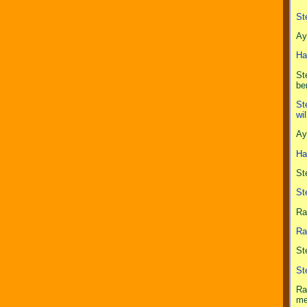
St
Ay
Ha
St
be
St
wil
Ay
Ha
St
St
Ra
Ra
St
St
Ra
me