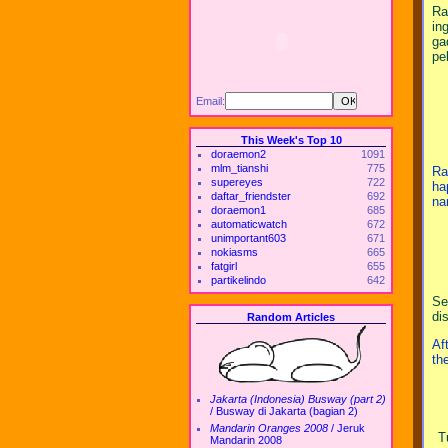
Ra
in
ga
pe
Email:
This Week's Top 10
doraemon2
1091
mlm_tianshi
775
Ra
supereyes
722
ha
daftar_friendster
692
na
doraemon1
685
automaticwatch
672
unimportant603
671
nokiasms
665
fatgirl
655
partikelindo
642
Se
di
Random Articles
Af
th
Jakarta (Indonesia) Busway (part 2)
/
Busway di Jakarta (bagian 2)
Mandarin Oranges 2008
/
Jeruk
T
Mandarin 2008