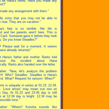
 be Hana's friend. Have you made any
nt?"
t made any arrangement with them."
lly sorry that you may not be able to
 now. They are on vacation."
a's fate is so terrible. Her life is
d and her parents aren't here. This is
 Card. Someone gave it before they took
. Do you know Steadles?"
? Please wait for a moment. It seems
have already returned."
 Hana's father and mother. Ranto told
bout the incident about Hana
cally. Ranto also handed over the letter.
ther: "Now, let's analyze the problem
H. Who? Steadles. Steadles is Hana's
end. What? Request for ransom. When?"
me is uniquely in series at 01:23, 12:34,
. 'Love arises' may mean sun rise on
's Day. At 01:23 and 23:45 day is still
le at 12:34 day is bright. 12:34 may be
ossible time."
ather: "Where? Konoha sounds like