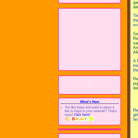
ga
da
Th
th
sc
Se
Ra
sa
Am
AM
A 
tr
th
Ra
pu
da
What's New
You like Kejut and want to place a
Ra
link to Kejut in your website? That's
gi
easy!
Click here!
he