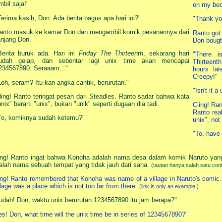
mbil saja!"
on my bed.
Terima kasih, Don. Ada berita bagus apa hari ini?"
"Thank yo
anto masuk ke kamar Don dan mengambil komik pesanannya dari
Ranto got
anjang Don.
Don bougth
Berita buruk ada. Hari ini
Friday The Thirteenth
, sekarang hari
"There 
udah gelap, dan sebentar lagi unix time akan mencapai
Thirteent
234567890. Seraaam..."
hours lat
Creepy!"
Loh, seram? Itu kan angka cantik, berurutan."
"Isn't it a
ling! Ranto teringat pesan dari Steadles. Ranto sadar bahwa kata
unix" berarti "unix", bukan "unik" seperti dugaan dia tadi.
Cling! Ra
Ranto rea
To, komiknya sudah ketemu?"
unix", not
"To, have 
ing! Ranto ingat bahwa Konoha adalah nama desa dalam komik Naruto yang
alah nama sebuah tempat yang tidak jauh dari sana.
(tautan hanya salah satu con
ing! Ranto remembered that Konoha was name of a village in Naruto's comic. 
llage was a place which is not too far from there.
(link is only an example.)
udah! Don, waktu unix berurutan 1234567890 itu jam berapa?"
es! Don, what time will the unix time be in series of 1234567890?"