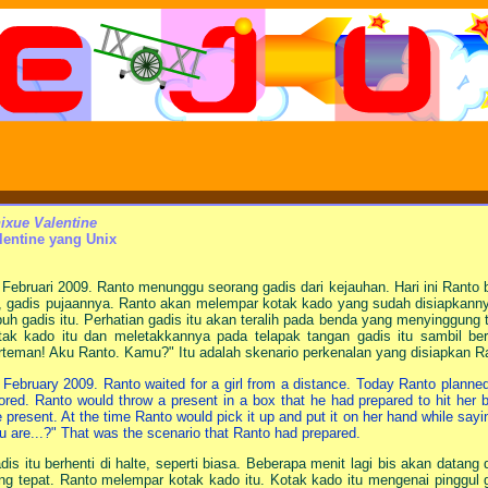
ixue Valentine
lentine yang Unix
 Februari 2009. Ranto menunggu seorang gadis dari kejauhan. Hari ini Ranto
u, gadis pujaannya. Ranto akan melempar kotak kado yang sudah disiapkann
buh gadis itu. Perhatian gadis itu akan teralih pada benda yang menyinggung
tak kado itu dan meletakkannya pada telapak tangan gadis itu sambil ber
rteman! Aku Ranto. Kamu?" Itu adalah skenario perkenalan yang disiapkan R
 February 2009. Ranto waited for a girl from a distance. Today Ranto planned to
ored. Ranto would throw a present in a box that he had prepared to hit her b
e present. At the time Ranto would pick it up and put it on her hand while sayi
u are...?" That was the scenario that Ranto had prepared.
dis itu berhenti di halte, seperti biasa. Beberapa menit lagi bis akan datang 
ng tepat. Ranto melempar kotak kado itu. Kotak kado itu mengenai pinggul gad