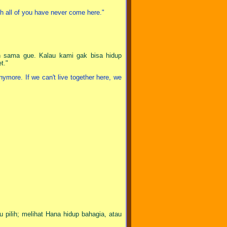
sh all of you have never come here."
n sama gue. Kalau kami gak bisa hidup
t."
nymore. If we can't live together here, we
ilih; melihat Hana hidup bahagia, atau