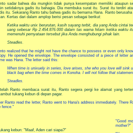
nto sadar bahwa dia mungkin tidak punya kesempatan memiliki ataupun sek
gin setidaknya gadis itu bahagia. Dia membuka surat itu. Surat itu terdiri a
dis itu. Sekarang Ranto tahu bahwa gadis itu bernama Hana. Ranto berusaha 
lan. Kertas dari dalam amplop berisi pesan sebagai berikut:
Ketika waktu unix berurutan, kasih sayang terbit, dia yang Anda cintai
uang sebesar Rp 2.454.876.000 dalam tas warna hitam ketika waktu it
memenuhi pernyataan tersebut jika Anda menghubungi pihak lain.
Steadles
.
nto realized that he might not have the chance to possess or even only know
ppy. He opened the envelope. The envelope consisted of a piece of letter 
me was Hana. The letter said this:
When time is unixuely in series, love arises, she who you love will sink
black bag when the time comes in Konoha. I will not follow that statement 
Steadles.
telah Ranto membaca surat itu, Ranto segera pergi ke alamat yang tert
sambut tukang kebun di depan pagar.
ter Ranto read the letter, Ranto went to Hana's address immediately. There
e fence."
"Good mor
mother?"
ukang kebun: "Maaf, Aden cari siapa?"