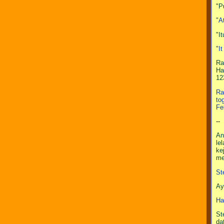
"P
"A
"I
"I
Ra
Ha
12
Ra
to
Fe
--
An
le
ke
me
St
Ay
Ha
St
da