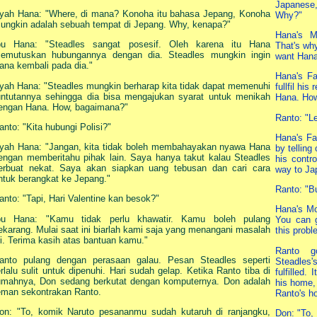
Japanese,
yah Hana: "Where, di mana? Konoha itu bahasa Jepang, Konoha
Why?"
ungkin adalah sebuah tempat di Jepang. Why, kenapa?"
Hana's M
bu Hana: "Steadles sangat posesif. Oleh karena itu Hana
That's wh
emutuskan hubungannya dengan dia. Steadles mungkin ingin
want Hana 
ana kembali pada dia."
Hana's Fa
yah Hana: "Steadles mungkin berharap kita tidak dapat memenuhi
fullfil hi
untutannya sehingga dia bisa mengajukan syarat untuk menikah
Hana. Ho
engan Hana. How, bagaimana?"
Ranto: "Le
anto: "Kita hubungi Polisi?"
Hana's Fat
yah Hana: "Jangan, kita tidak boleh membahayakan nyawa Hana
by telling
engan memberitahu pihak lain. Saya hanya takut kalau Steadles
his contr
erbuat nekat. Saya akan siapkan uang tebusan dan cari cara
way to Ja
ntuk berangkat ke Jepang."
Ranto: "Bu
anto: "Tapi, Hari Valentine kan besok?"
Hana's Mo
bu Hana: "Kamu tidak perlu khawatir. Kamu boleh pulang
You can 
ekarang. Mulai saat ini biarlah kami saja yang menangani masalah
this probl
ni. Terima kasih atas bantuan kamu."
Ranto g
anto pulang dengan perasaan galau. Pesan Steadles seperti
Steadles'
erlalu sulit untuk dipenuhi. Hari sudah gelap. Ketika Ranto tiba di
fulfilled
umahnya, Don sedang berkutat dengan komputernya. Don adalah
his home,
eman sekontrakan Ranto.
Ranto's h
on: "To, komik Naruto pesananmu sudah kutaruh di ranjangku,
Don: "To, 