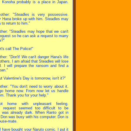
 Konoha probably is a place in Japan.
other: "Steadles is very possessive.
y Hana broke up with him. Steadles may
to return to him."
ther: "Steadles may hope that we can't
s request so he can ask a request to marry
w?"
t's call The Police!"
her: "Don't! We can't danger Hana's life
 others. I am afraid that Steadles will lose
ol. I will prepare the ransom and find a
pan."
t Valentine's Day is tomorrow, isn't it?"
ther: "You don't need to worry about it.
go home now. From now let us handle
em. Thank you for your help."
ot home with unpleasant feeling.
s request seemed too difficult to be
. It was already dark. When Ranto got in
 Don was busy with his computer. Don is
ouse-mate.
I have bought your Naruto comic. I put it