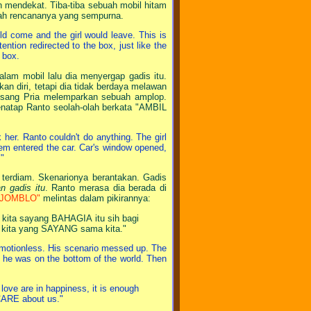
lan mendekat. Tiba-tiba sebuah mobil hitam
rlah rencananya yang sempurna.
ld come and the girl would leave. This is
ention redirected to the box, just like the
 box.
dalam mobil lalu dia menyergap gadis itu.
n diri, tetapi dia tidak berdaya melawan
, sang Pria melemparkan sebuah amplop.
enatap Ranto seolah-olah berkata "AMBIL
her. Ranto couldn't do anything. The girl
them entered the car. Car's window opened,
"
terdiam. Skenarionya berantakan. Gadis
n gadis itu
. Ranto merasa dia berada di
a JOMBLO"
melintas dalam pikirannya:
g kita sayang BAHAGIA itu sih bagi
 kita yang SAYANG sama kita."
 motionless. His scenario messed up. The
ke he was on the bottom of the world. Then
ove are in happiness, it is enough
CARE about us."