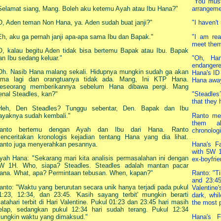
"You must
Selamat siang, Mang. Boleh aku ketemu Ayah atau Ibu Hana?"
arrangeme
O, Aden teman Non Hana, ya. Aden sudah buat janji?"
"I haven'
Eh, aku ga pernah janji apa-apa sama Ibu dan Bapak."
"I am rea
meet them
O, kalau begitu Aden tidak bisa bertemu Bapak atau Ibu. Bapak
an Ibu sedang keluar."
"Oh, Han
endangere
Oh. Nasib Hana malang sekali. Hidupnya mungkin sudah ga akan
Hana's ID
ama lagi dan orangtuanya tidak ada. Mang, Ini KTP Hana.
Hana away
eseorang memberikannya sebelum Hana dibawa pergi. Mang
enal Steadles, kan?"
"Steadles
that they 
Heh, Den Steadles? Tunggu sebentar, Den. Bapak dan Ibu
ayaknya sudah kembali."
Ranto met
them a
anto bertemu dengan Ayah dan Ibu dari Hana. Ranto
chronologi
enceritakan kronologis kejadian tentang Hana yang dia lihat.
anto juga menyerahkan pesannya.
Hana's Fa
with 5W 1
yah Hana: "Sekarang mari kita analisis permasalahan ini dengan
ex-boyfri
W 1H. Who, siapa? Steadles. Steadles adalah mantan pacar
ana. What, apa? Permintaan tebusan. When, kapan?"
Ranto: "Ti
and 23:45
anto: "Waktu yang berurutan secara unik hanya terjadi pada pukul
Valentine
1:23, 12:34, dan 23:45. 'Kasih sayang terbit' mungkin berarti
dark, whi
atahari terbit di Hari Valentine. Pukul 01:23 dan 23:45 hari masih
the most p
elap, sedangkan pukul 12:34 hari sudah terang. Pukul 12:34
ungkin waktu yang dimaksud."
Hana's F