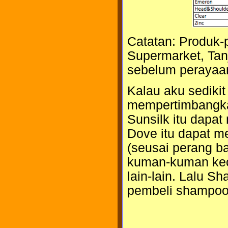
Catatan: Produk-p
Supermarket, Tan
sebelum perayaan 
Kalau aku sediki
mempertimbangkan
Sunsilk itu dapa
Dove itu dapat m
(seusai perang ba
kuman-kuman keci
lain-lain. Lalu S
pembeli shampoo 