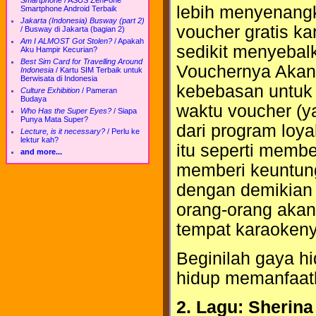
Smartphone
/
ASUS ZenFone
lebih menyenangka
Smartphone Android Terbaik
Jakarta (Indonesia) Busway (part 2)
voucher gratis ka
/
Busway di Jakarta (bagian 2)
Am I ALMOST Got Stolen?
/
Apakah
sedikit menyebal
Aku Hampir Kecurian?
Best Sim Card for Travelling Around
Vouchernya Akan
Indonesia
/
Kartu SIM Terbaik untuk
Berwisata di Indonesia
kebebasan untuk 
Culture Exhibition
/
Pameran
Budaya
waktu voucher (ya
Who Has the Super Eyes?
/
Siapa
Punya Mata Super?
dari program loy
Lecture, is it necessary?
/
Perlu ke
lektur kah?
itu seperti membe
and more...
memberi keuntun
dengan demikian s
orang-orang akan
tempat karaokeny
Beginilah gaya h
hidup memanfaatk
2. Lagu: Sherina 