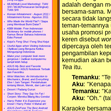
adalah dengan m
MLM(Multi Level Marketing): TIAN
SHI
/
MLM(Pemasaran bertingkat):
bersama-sama. M
TIAN SHI
Korean Infotainment - August 2011
/
secara tidak lan
Infotainment Korea - Agustus 2011
Who Made the World Flat?
/
Siapa
teman-temannya u
yang Membuat Bumi Datar?
KBBI Mobile: Free Indonesian
usaha promosi pr
Dictionary for mobile phones
/
Kamus Besar Bahasa Indonesia
keren disebut
wor
Edisi Ponsel
Kejut's Feng Shui
/
Feng Shui Kejut
dipercaya oleh 
Useful Apps when Visiting Indonesia
/
Aplikasi yang Berguna Ketika
pengambilan kep
Mengunjungi Indonesia
Make your computer look more
kemudian akan b
gorgeous
/
Jadikan komputermu
tampil lebih hidup
Tea
itu.
ASUS My Best and Favorite
Notebook
/
ASUS Notebook Terbaik
dan Favoritku
Temanku
: "T
Wrist Watches: An Introduction to
Mechanics, Brand, and Everything
Else
/
Jam Tangan: Pendahuluan
Aku
: "Kenapa
tentang Mesin, Merek, dan Lain-Lain
Temanku
: "K
Desert
/
Padang Gurun
Short Story: They Say I'm Fat
/
Aku
: "Oh." (t
Cerpen: Mereka Bilang Aku Gendut
Harry Potter 4 is Expensive you
know!
/
Harry Potter 4 Mahal ah!
Karaoke bersama
ASUS ZenFone The Best Android