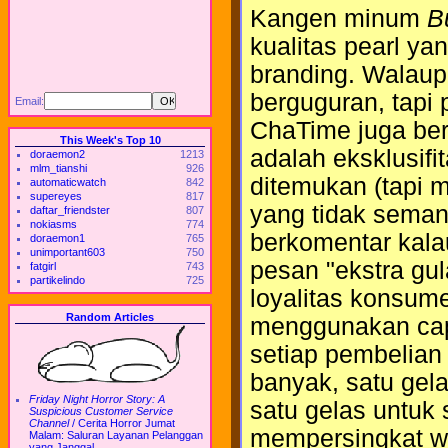
Kangen minum
B
kualitas pearl ya
branding. Walau
berguguran, tapi 
Email:
ChaTime juga ber
This Week's Top 10
adalah eksklusif
doraemon2
1213
mlm_tianshi
926
ditemukan (tapi 
automaticwatch
842
supereyes
817
yang tidak semani
daftar_friendster
807
nokiasms
774
berkomentar kalau
doraemon1
765
unimportant603
750
pesan "ekstra gu
fatgirl
743
partikelindo
725
loyalitas konsum
Random Articles
menggunakan cap
setiap pembelian
banyak, satu gel
Friday Night Horror Story: A
satu gelas untuk 
Suspicious Customer Service
Channel
/
Cerita Horror Jumat
mempersingkat wa
Malam: Saluran Layanan Pelanggan
yang Janggal