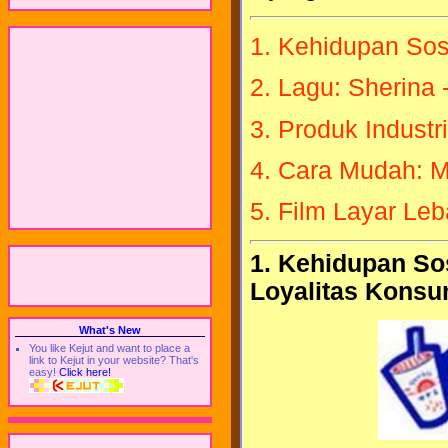
1. Kehidupan Sos
2. Lagu: Sherina 
3. Produk Indust
4. Cara Mudah: M
5. Film Layar Leb
1. Kehidupan So
Loyalitas Kons
What's New
You like Kejut and want to place a
link to Kejut in your website? That's
easy!
Click here!