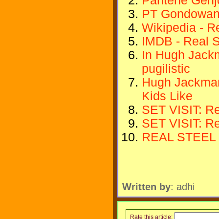
Pantene Genj
PT Gondowang
Wikipedia - R
IMDB - Real S
In Hugh Jackma
pugilistic
Hugh Jackman:
Kids Like
SET VISIT: Rea
SET VISIT: Rea
REAL STEEL 
Written by
: adhi
Rate this article: