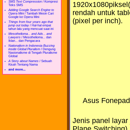
SMS Text Compression
/
Kompresi
1920x1080piksel(F
Teks SMS
Adding Google Search Engine to
rendah untuk tabl
Opera Mini
/
Tambah Mesin Cari
Google ke Opera Mini
(pixel per inch).
Things from four years ago that
jump out today
/
Hal-hal empat
tahun lalu yang mencuat saat ini
Mesothelioma... and Ads... and
Lawyers
/
Mesothelioma... dan
Iklan... dan Pengacara
Nationalism in Indonesia Buzzing
inside Global Pluralism
/
Dengung
Nasionalisme di Tengah Pluralisme
Global
A Story about Names
/
Sebuah
Kisah Tentang Nama
and more...
Asus Fonepad, 
Jenis panel layar
Plane Switching),