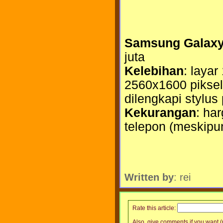
Samsung Galaxy 
juta
Kelebihan
: layar
2560x1600 piksel
dilengkapi stylus
Kekurangan
: ha
telepon (meskipun
Written by
: rei
Rate this article:
Also, give comments if you want (p