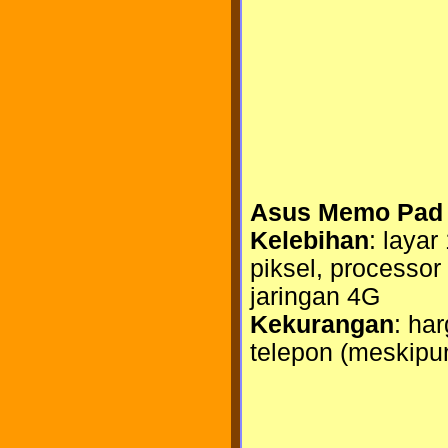
Asus Memo Pad
Kelebihan
: laya
piksel, processo
jaringan 4G
Kekurangan
: ha
telepon (meskipun