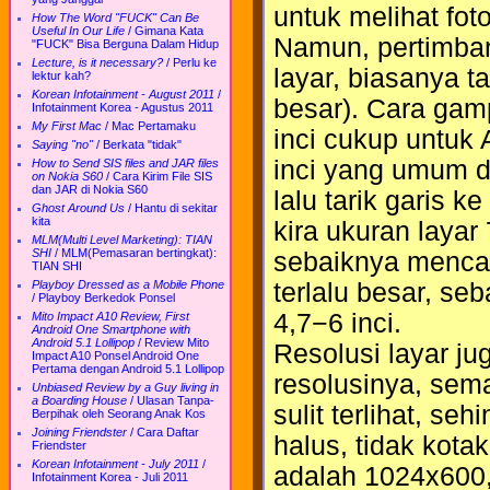
untuk melihat fot
How The Word "FUCK" Can Be
Useful In Our Life
/
Gimana Kata
Namun, pertimbang
"FUCK" Bisa Berguna Dalam Hidup
Lecture, is it necessary?
/
Perlu ke
layar, biasanya t
lektur kah?
Korean Infotainment - August 2011
/
besar). Cara gam
Infotainment Korea - Agustus 2011
My First Mac
/
Mac Pertamaku
inci cukup untuk 
Saying "no"
/
Berkata "tidak"
inci yang umum di
How to Send SIS files and JAR files
on Nokia S60
/
Cara Kirim File SIS
dan JAR di Nokia S60
lalu tarik garis 
Ghost Around Us
/
Hantu di sekitar
kita
kira ukuran layar
MLM(Multi Level Marketing): TIAN
SHI
/
MLM(Pemasaran bertingkat):
sebaiknya mencari 
TIAN SHI
terlalu besar, se
Playboy Dressed as a Mobile Phone
/
Playboy Berkedok Ponsel
4,7−6 inci.
Mito Impact A10 Review, First
Android One Smartphone with
Android 5.1 Lollipop
/
Review Mito
Resolusi layar ju
Impact A10 Ponsel Android One
Pertama dengan Android 5.1 Lollipop
resolusinya, semak
Unbiased Review by a Guy living in
a Boarding House
/
Ulasan Tanpa-
sulit terlihat, se
Berpihak oleh Seorang Anak Kos
Joining Friendster
/
Cara Daftar
halus, tidak kota
Friendster
Korean Infotainment - July 2011
/
adalah 1024x600
Infotainment Korea - Juli 2011