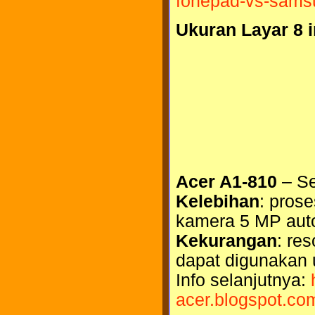
fonepad-vs-samsu
Ukuran Layar 8 i
Acer A1-810
– Se
Kelebihan
: prose
kamera 5 MP auto
Kekurangan
: re
dapat digunakan 
Info selanjutnya:
acer.blogspot.co