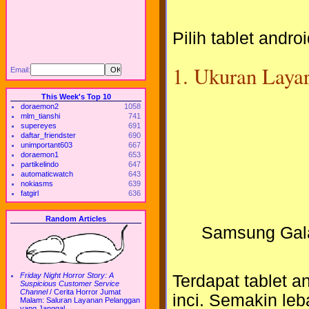
Pilih tablet andr
1. Ukuran Layar
Email:
This Week's Top 10
doraemon2
1058
mlm_tianshi
741
supereyes
691
daftar_friendster
690
unimportant603
667
doraemon1
653
partikelindo
647
automaticwatch
643
nokiasms
639
fatgirl
636
Random Articles
Samsung Galax
Friday Night Horror Story: A
Terdapat tablet an
Suspicious Customer Service
Channel
/
Cerita Horror Jumat
inci. Semakin leb
Malam: Saluran Layanan Pelanggan
yang Janggal