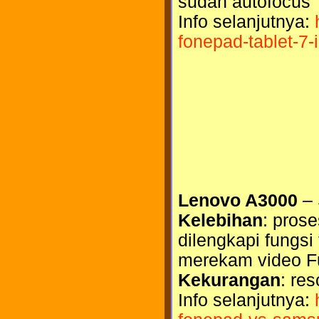
sudah autofocus
Info selanjutnya:
fonepad-tablet-7-
Lenovo A3000
– 
Kelebihan
: prose
dilengkapi fungs
merekam video F
Kekurangan
: re
Info selanjutnya: