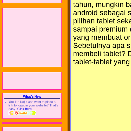
tahun, mungkin b
android sebagai s
pilihan tablet se
sampai premium (
yang membuat ora
Sebetulnya apa s
membeli tablet? D
tablet-tablet yang
What's New
You like Kejut and want to place a
link to Kejut in your website? That's
easy!
Click here!