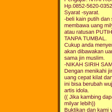
Hp.0852-5620-035
Syarat -syarat.
-beli kain putih da
membawa uang mil
atau ratusan PU
TANPA TUMBAL.
Cukup anda menyem
akan dibawakan ua
sama jin muslim.
-NIKAH SIRIH SA
Dengan menikahi ji
uang cepat kilat dan
ini bisa berubah wu
artis idola.
(( Jika kambing dap
milyar lebih))
Buktikan dan kami 