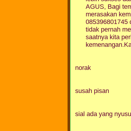
AGUS, Bagi tem
merasakan kem
085396801745 d
tidak pernah me
saatnya kita p
kemenangan.Ka
norak
susah pisan
sial ada yang nyusul