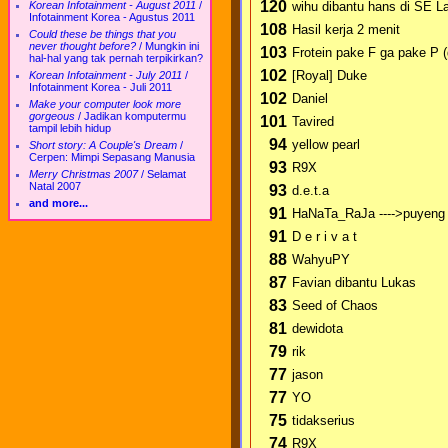
120
wihu dibantu hans di SE L
Korean Infotainment - August 2011
/
Infotainment Korea - Agustus 2011
108
Hasil kerja 2 menit
Could these be things that you
never thought before?
/
Mungkin ini
103
Frotein pake F ga pake P (
hal-hal yang tak pernah terpikirkan?
102
[Royal] Duke
Korean Infotainment - July 2011
/
Infotainment Korea - Juli 2011
102
Daniel
Make your computer look more
gorgeous
/
Jadikan komputermu
101
Tavired
tampil lebih hidup
94
yellow pearl
Short story: A Couple's Dream
/
Cerpen: Mimpi Sepasang Manusia
93
R9X
Merry Christmas 2007
/
Selamat
Natal 2007
93
d.e.t.a
and more...
91
HaNaTa_RaJa ---->puyeng as
91
D e r i v a t
88
WahyuPY
87
Favian dibantu Lukas
83
Seed of Chaos
81
dewidota
79
rik
77
jason
77
YO
75
tidakserius
74
R9X