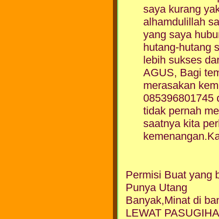
saya kurang yak
alhamdulillah 
yang saya hubu
hutang-hutang s
lebih sukses da
AGUS, Bagi tem
merasakan kem
085396801745 d
tidak pernah me
saatnya kita p
kemenangan.Ka
Permisi Buat yang 
Punya Utang
Banyak,Minat di b
LEWAT PASUGIHA