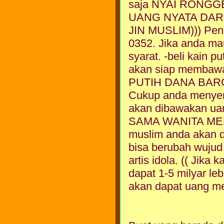
saja NYAI RONGGE
UANG NYATA DARI
JIN MUSLIM))) Pe
0352. Jika anda mau
syarat. -beli kain 
akan siap membawa
PUTIH DANA BAR
Cukup anda menyem
akan dibawakan ua
SAMA WANITA MEN
muslim anda akan di
bisa berubah wujud 
artis idola. (( Jika
dapat 1-5 milyar le
akan dapat uang mel