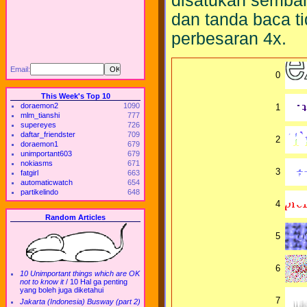
disatukan sembar
dan tanda baca ti
perbesaran 4x.
Email:
0
This Week's Top 10
doraemon2
1090
1
mlm_tianshi
777
supereyes
726
daftar_friendster
709
2
doraemon1
679
unimportant603
679
nokiasms
671
3
fatgirl
663
automaticwatch
654
partikelindo
648
4
Random Articles
5
6
10 Unimportant things which are OK
not to know it
/
10 Hal ga penting
yang boleh juga diketahui
7
Jakarta (Indonesia) Busway (part 2)