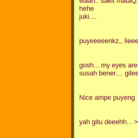
waah.. sakit mataQ.
hehe
juki....
puyeeeeenkz,, lieee
gosh... my eyes are 
susah bener.... gil
Nice ampe puyeng
yah gitu deeehh... >