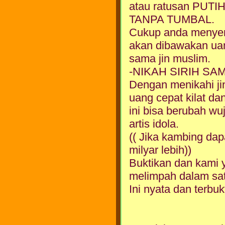
atau ratusan PU
TANPA TUMBAL.
Cukup anda menyem
akan dibawakan ua
sama jin muslim.
-NIKAH SIRIH SA
Dengan menikahi ji
uang cepat kilat dan
ini bisa berubah wu
artis idola.
(( Jika kambing dap
milyar lebih))
Buktikan dan kami 
melimpah dalam sa
Ini nyata dan terbukt