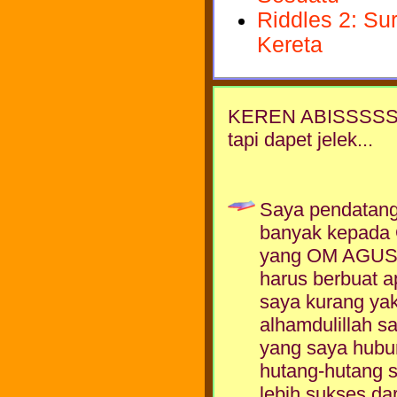
Riddles 2: Sur
Kereta
KEREN ABISSSSSS
tapi dapet jelek...
Saya pendatang 
banyak kepada 
yang OM AGUS b
harus berbuat 
saya kurang yak
alhamdulillah 
yang saya hubu
hutang-hutang s
lebih sukses da