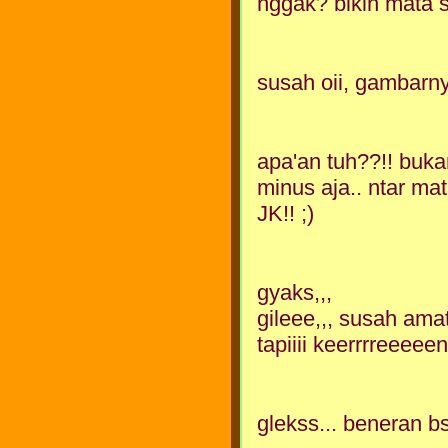
nggak? bikin mata 
susah oii, gambarny
apa'an tuh??!! buka
minus aja.. ntar ma
JK!! ;)
gyaks,,,
gileee,,, susah amat.
tapiiii keerrrreeeeen
glekss... beneran b