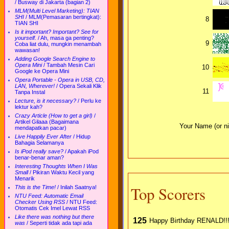
/
Busway di Jakarta (bagian 2)
MLM(Multi Level Marketing): TIAN
SHI
/
MLM(Pemasaran bertingkat):
8
TIAN SHI
Is it important? Important? See for
yourself.
/
Ah, masa ga penting?
9
Coba liat dulu, mungkin menambah
wawasan!
Adding Google Search Engine to
Opera Mini
/
Tambah Mesin Cari
10
Google ke Opera Mini
Opera Portable - Opera in USB, CD,
LAN, Wherever!
/
Opera Sekali Klik
11
Tanpa Instal
Lecture, is it necessary?
/
Perlu ke
lektur kah?
Crazy Article (How to get a girl)
/
Artikel Gilaaa (Bagaimana
Your Name (or ni
mendapatkan pacar)
Live Happily Ever After
/
Hidup
Bahagia Selamanya
Is iPod really save?
/
Apakah iPod
benar-benar aman?
Interesting Thoughts When I Was
Small
/
Pikiran Waktu Kecil yang
Menarik
Top Scorers
This is the Time!
/
Inilah Saatnya!
NTU Feed: Automatic Email
Checker Using RSS
/
NTU Feed:
Otomatis Cek Imel Lewat RSS
Like there was nothing but there
125
Happy Birthday RENALD!!
was
/
Seperti tidak ada tapi ada