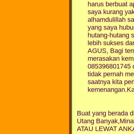
harus berbuat 
saya kurang yak
alhamdulillah 
yang saya hubu
hutang-hutang s
lebih sukses da
AGUS, Bagi tem
merasakan kem
085396801745 d
tidak pernah me
saatnya kita p
kemenangan.Ka
Buat yang berada d
Utang Banyak,Min
ATAU LEWAT ANKA G