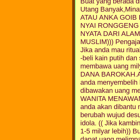
Buat yang berada d
Utang Banyak,Min
ATAU ANKA GOIB Di 
NYAI RONGGENG D
NYATA DARI ALAM
MUSLIM))) Pengaj
Jika anda mau ritua
-beli kain putih da
membawa uang mily
DANA BAROKAH.A
anda menyembelih 
dibawakan uang me
WANITA MENAWAN S
anda akan dibantu m
berubah wujud desua
idola. (( Jika kambi
1-5 milyar lebih)) 
dapat uang melimpah