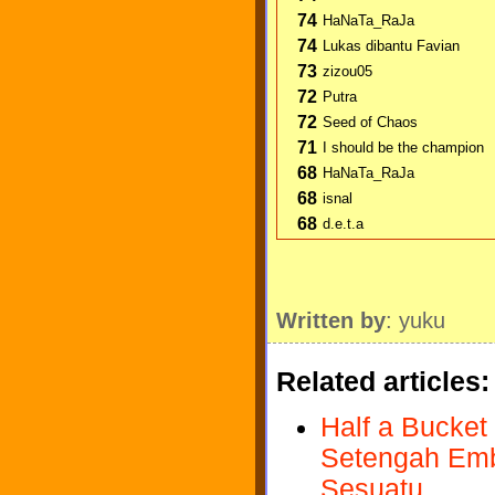
74
HaNaTa_RaJa
74
Lukas dibantu Favian
73
zizou05
72
Putra
72
Seed of Chaos
71
I should be the champion
68
HaNaTa_RaJa
68
isnal
68
d.e.t.a
Written by
: yuku
Related articles:
Half a Bucket
Setengah Emb
Sesuatu