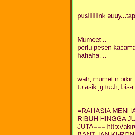
pusiiiiiiink euuy...t
Mumeet...
perlu pesen kacamat
hahaha....
wah, mumet n bikin 
tp asik jg tuch, bisa
=RAHASIA MENHA
RIBUH HINGGA J
JUTA=== http://ak
BANTUAN KI-RONG