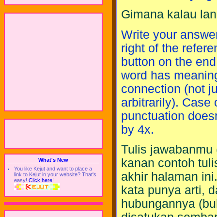
Gimana kalau lan
Write your answer
right of the refere
button on the end 
word has meaning
connection (not j
arbitrarily). Case
punctuation doesn'
by 4x.
Tulis jawabanmu (
kanan contoh tuli
What's New
You like Kejut and want to place a
akhir halaman ini
link to Kejut in your website? That's
easy!
Click here!
kata punya arti, 
hubungannya (buk