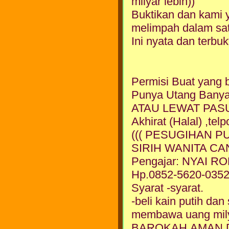
milyar lebih))
Buktikan dan kami 
melimpah dalam sa
Ini nyata dan terbukt
Permisi Buat yang 
Punya Utang Banya
ATAU LEWAT PASU
Akhirat (Halal) ,
((( PESUGIHAN P
SIRIH WANITA CAN
Pengajar: NYAI 
Hp.0852-5620-035
Syarat -syarat.
-beli kain putih da
membawa uang mil
BAROKAH.AMAN D