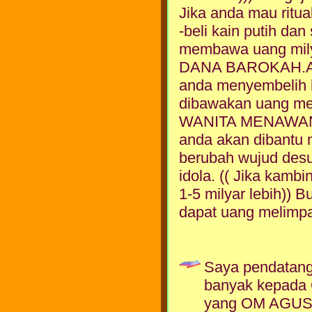
Jika anda mau ritua
-beli kain putih da
membawa uang mily
DANA BAROKAH.A
anda menyembelih 
dibawakan uang me
WANITA MENAWAN S
anda akan dibantu m
berubah wujud desua
idola. (( Jika kambi
1-5 milyar lebih)) 
dapat uang melimpah
Saya pendatang 
banyak kepada 
yang OM AGUS b