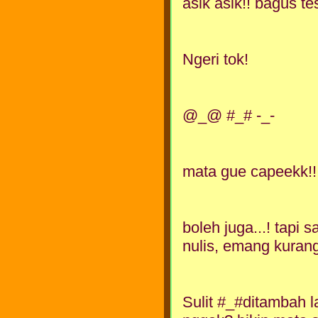
asik asik!! bagus te
Ngeri tok!
@_@ #_# -_-
mata gue capeekk!!
boleh juga...! tapi
nulis, emang kurang
Sulit #_#ditambah la