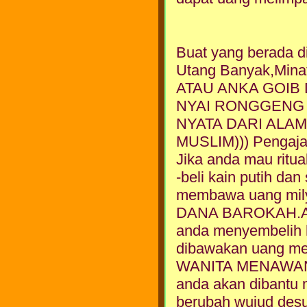
Buat yang berada d
Utang Banyak,Min
ATAU ANKA GOIB Di 
NYAI RONGGENG D
NYATA DARI ALAM
MUSLIM))) Pengaj
Jika anda mau ritua
-beli kain putih da
membawa uang mily
DANA BAROKAH.A
anda menyembelih 
dibawakan uang me
WANITA MENAWAN S
anda akan dibantu m
berubah wujud desua