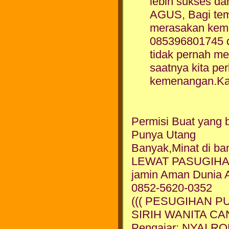
lebih sukses da
AGUS, Bagi tem
merasakan kem
085396801745 d
tidak pernah me
saatnya kita p
kemenangan.Ka
Permisi Buat yang 
Punya Utang
Banyak,Minat di b
LEWAT PASUGIHA
jamin Aman Dunia A
0852-5620-0352
((( PESUGIHAN P
SIRIH WANITA CAN
Pengajar: NYAI 