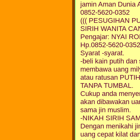
jamin Aman Dunia A
0852-5620-0352
((( PESUGIHAN P
SIRIH WANITA CAN
Pengajar: NYAI 
Hp.0852-5620-035
Syarat -syarat.
-beli kain putih da
membawa uang mil
atau ratusan PU
TANPA TUMBAL.
Cukup anda menyem
akan dibawakan ua
sama jin muslim.
-NIKAH SIRIH SA
Dengan menikahi ji
uang cepat kilat dan