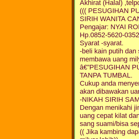
Akhirat (Halal) ,
((( PESUGIHAN P
SIRIH WANITA CAN
Pengajar: NYAI 
Hp.0852-5620-035
Syarat -syarat.
-beli kain putih da
membawa uang milya
â€”PESUGIHAN P
TANPA TUMBAL.
Cukup anda menyem
akan dibawakan ua
-NIKAH SIRIH SA
Dengan menikahi ji
uang cepat kilat da
sang suami/bisa sepe
(( Jika kambing dap