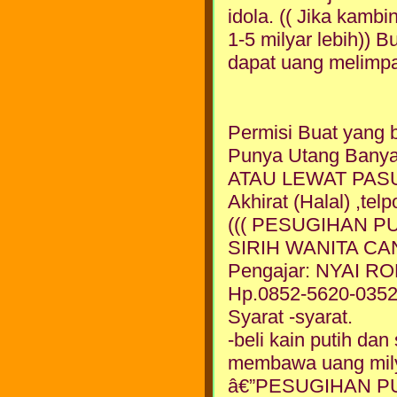
idola. (( Jika kambi
1-5 milyar lebih)) 
dapat uang melimpah
Permisi Buat yang 
Punya Utang Banya
ATAU LEWAT PASU
Akhirat (Halal) ,
((( PESUGIHAN P
SIRIH WANITA CAN
Pengajar: NYAI 
Hp.0852-5620-035
Syarat -syarat.
-beli kain putih da
membawa uang milya
â€”PESUGIHAN P