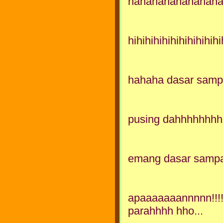
hahahahahahahah
hihihihihihihihihihihi
hahaha dasar sam
pusing dahhhhhhhhh 
emang dasar sampah
apaaaaaaannnnn!!!! 
parahhhh hho...