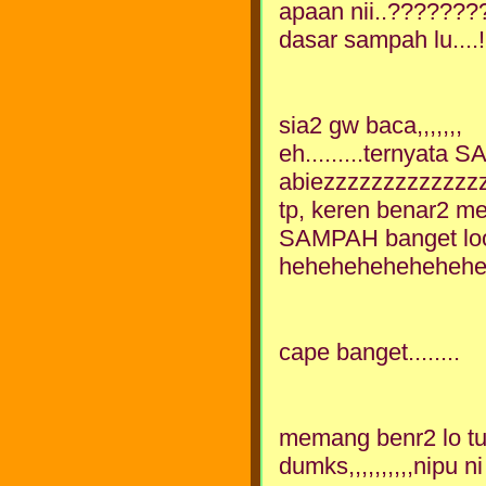
apaan nii..??????
dasar sampah lu....!!!!!!!!
sia2 gw baca,,,,,,,
eh.........tern
abiezzzzzzzzzzzzz
tp, keren benar2 meng
SAMPAH banget lo
heheheheheheheh
cape banget........
memang benr2 lo tu sa
dumks,,,,,,,,,,nipu ni