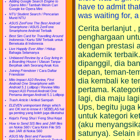
Adding Google Search Engine to
have to admit that 
Opera Mini
/
Tambah Mesin Cari
Google ke Opera Mini
was waiting for, a 
NTU Student Search
/
Pencarian
Murid NTU
ASUS ZenFone The Best Android
Cerita berlanjut 
Smartphone
/
ASUS ZenFone
Smartphone Android Terbaik
penghargaan untuk
Best Sim Card for Travelling Around
Indonesia
/
Kartu SIM Terbaik untuk
dengan prestasi a
Berwisata di Indonesia
Live Happily Ever After
/
Hidup
akademik terbaik.
Bahagia Selamanya
Unbiased Review by a Guy living in
dipanggil, dia ba
a Boarding House
/
Ulasan Tanpa-
Berpihak oleh Seorang Anak Kos
depan, teman-tem
Joining Friendster
/
Cara Daftar
Friendster
dia kembali ke te
Mito Impact A10 Review, First
Android One Smartphone with
pertama. Kategor
Android 5.1 Lollipop
/
Review Mito
Impact A10 Ponsel Android One
Pertama dengan Android 5.1 Lollipop
lagi, dia maju l
Trash Article
/
Artikel Sampah
Ups, begitu juga
ELEVEN unimportant things which
are OK not to know it
/
SEBELAS hal
ga penting yang boleh juga diketahui
untuk kategori k
Kejut's Feng Shui
/
Feng Shui Kejut
(aku menyangsik
How to Send SIS files and JAR files
on Nokia S60
/
Cara Kirim File SIS
satunya). Selain 
dan JAR di Nokia S60
ASUS My Best and Favorite