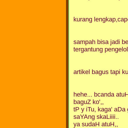
kurang lengkap,cape' 
sampah bisa jadi b
tergantung pengelol
artikel bagus tapi 
hehe... bcanda atuH
baguZ ko',,
tP y iTu, kaga' aDa
saYAng skaLiiii..
ya sudaH atuH,,