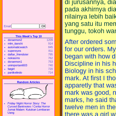
di jurusannya, di
pada akhirnya di
nilainya lebih ba
yang satu itu me
Email:
tunggu, tokoh wan
This Week's Top 10
After ordered som
doraemon2
1209
mlm_tianshi
914
for our orders. My 
automaticwatch
845
supereyes
811
began with how di
daftar_friendster
795
nokiasms
762
Discipline in his
doraemon1
753
unimportant603
740
Biology in his sch
fatgirl
720
partikelindo
714
mark. At first I t
Random Articles
apparetly that wa
mark was good, no
marks, he said tha
Friday Night Horror Story: The
twelve men in the 
Cursed Banknotes
/
Cerita Horror
Jumat Malam: Kutukan Lembaran
there was a girl w
Uang