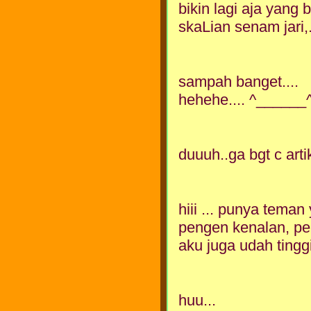
bikin lagi aja yang 
skaLian senam jari,.
sampah banget....
hehehe.... ^______
duuuh..ga bgt c arti
hiii ... punya tema
pengen kenalan, pe
aku juga udah ting
huu...