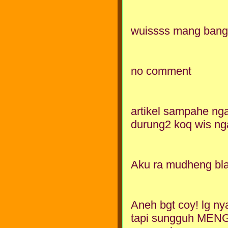
wuissss mang bangetz
no comment
artikel sampahe nga
durung2 koq wis nga
Aku ra mudheng blas.
Aneh bgt coy! lg ny
tapi sungguh MENG