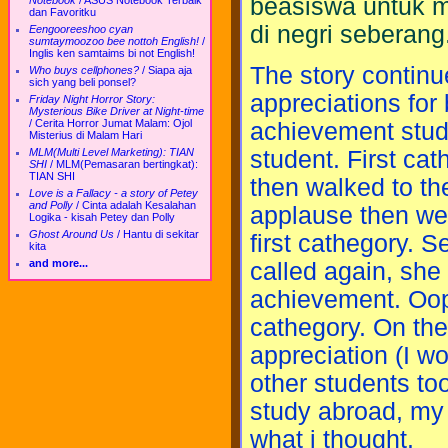
beasiswa untuk m
Notebook
/
ASUS Notebook Terbaik
dan Favoritku
di negri seberang
Eengooreeshoo cyan
sumtaymoozoo bee nottoh English!
/
Inglis ken samtaims bi not English!
The story continu
Who buys cellphones?
/
Siapa aja
sich yang beli ponsel?
appreciations for
Friday Night Horror Story:
Mysterious Bike Driver at Night-time
/
Cerita Horror Jumat Malam: Ojol
achievement stud
Misterius di Malam Hari
MLM(Multi Level Marketing): TIAN
student. First ca
SHI
/
MLM(Pemasaran bertingkat):
TIAN SHI
then walked to th
Love is a Fallacy - a story of Petey
and Polly
/
Cinta adalah Kesalahan
applause then wen
Logika - kisah Petey dan Polly
Ghost Around Us
/
Hantu di sekitar
first cathegory. 
kita
and more...
called again, she 
achievement. Oops
cathegory. On the
appreciation (I wo
other students too
study abroad, my f
what i thought.