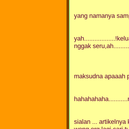
yang namanya sampah 
yah..................!k
nggak seru,ah...........
maksudna apaaah pu
hahahahaha...........
sialan ... artikelnya