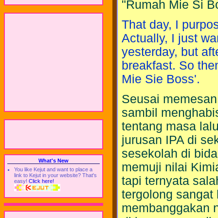
"Rumah Mie Si Bo
That day, I purpos
Actually, I just w
yesterday, but aft
breakfast. So the
Mie Sie Boss'.
Seusai memesan 
sambil menghabis
tentang masa lal
jurusan IPA di se
sesekolah di bid
What's New
memuji nilai Kimi
You like Kejut and want to place a
link to Kejut in your website? That's
tapi ternyata sala
easy!
Click here!
tergolong sangat b
membanggakan nila