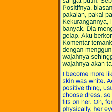
sangat putih. Sebe
Positifnya, biasa
pakaian, pakai p
Kekurangannya, la
banyak. Dia men
gelap. Aku berkom
Komentar temanku,
dengan menggunak
wajahnya sehingg
wajahnya akan t
I become more lik
skin was white. Ac
positive thing, usu
choose dress, so 
fits on her. Oh, f
physically, her e