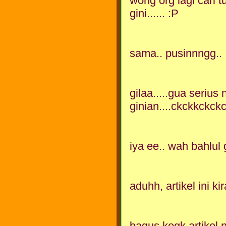
wong org lagi cari t
gini...... :P
sama.. pusinnngg..
gilaa.....gua serius
ginian....ckckkckckc
iya ee.. wah bahlul
aduhh, artikel ini k
bagus kogk artikel.n