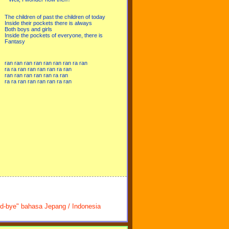
The children of past the children of today
Inside their pockets there is always
Both boys and girls
Inside the pockets of everyone, there is
Fantasy
ran ran ran ran ran ran ran ra ran
ra ra ran ran ran ran ra ran
ran ran ran ran ran ra ran
ra ra ran ran ran ran ra ran
od-bye" bahasa Jepang / Indonesia