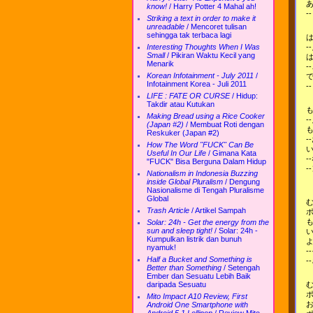
know!
/
Harry Potter 4 Mahal ah!
Striking a text in order to make it
unreadable
/
Mencoret tulisan
sehingga tak terbaca lagi
-
Interesting Thoughts When I Was
Small
/
Pikiran Waktu Kecil yang
Menarik
Korean Infotainment - July 2011
/
Infotainment Korea - Juli 2011
LIFE : FATE OR CURSE
/
Hidup:
Takdir atau Kutukan
Making Bread using a Rice Cooker
-
(Japan #2)
/
Membuat Roti dengan
Reskuker (Japan #2)
-
How The Word "FUCK" Can Be
Useful In Our Life
/
Gimana Kata
-
"FUCK" Bisa Berguna Dalam Hidup
-
Nationalism in Indonesia Buzzing
inside Global Pluralism
/
Dengung
Nasionalisme di Tengah Pluralisme
Global
Trash Article
/
Artikel Sampah
Solar: 24h - Get the energy from the
sun and sleep tight!
/
Solar: 24h -
Kumpulkan listrik dan bunuh
nyamuk!
Half a Bucket and Something is
-
Better than Something
/
Setengah
Ember dan Sesuatu Lebih Baik
daripada Sesuatu
Mito Impact A10 Review, First
Android One Smartphone with