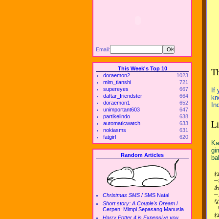
Email:
Th
This Week's Top 10
doraemon2
1023
mlm_tianshi
721
supereyes
667
If
daftar_friendster
664
kn
doraemon1
652
In
unimportant603
647
partikelindo
638
Li
automaticwatch
633
nokiasms
631
fatgirl
620
Ka
gi
Random Articles
ba
-
Christmas SMS
/
SMS Natal
Short story: A Couple's Dream
/
-
Cerpen: Mimpi Sepasang Manusia
Harry Potter 4 is Expensive you