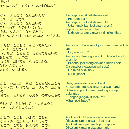
あるの？
--う～んとねえ もうひとつのゆめはねえ…
はやく おとなに なりたいんだ
Aku ingin cepat jadi dewasa nih
--Eh? Kenapa?
-え？ どうして？
Aku ingin cepat jadi dewasa loh
はやく おとなに なりたいの
--Udah enak kan jadi anak-anak?
--こどもって たのしいじゃない
Tapi tetep aja mau coba
でもね なんだか なってみたい
--Nah, sekarang gantian, mimpiku nih…
--じゃあこんどは わたしのユメ いうわね…
もいちど こどもに もどってみたい
Aku mau coba kembali jadi anak-anak sekali
lagi
-え～？ なんで～？
--He, kenapa～?
もういちど こどもに もどってみたいの
Aku mau sekali lagi coba kembali jadi anak-
-おとなで いいのに
anak, loh
いちにち だけでも なれないかな
--Padahal jadi orang dewasa udah enak
-なれっこないよ～
Ga bisa kah walau sehari saja?
-ンもう いじわるゥ
--Ga akan bisa lah～
--n, uu, jahaat
むかし わたしが まだ こどもだったころ
Dulu, waktu aku masih kecil
Ke kantong kumasukkan banyak harta
ポケットに いれてた たくさんの たから
Sekarang pun kadang-kadang kuintip
もの
dalamnya
いまでも ときどき かおを のぞかせるの
--Jangan-jangan, itu teh ***?
よ
--Saa, apa hayo?
--それって もしかして ピカチュウ？
-さあ なんでしょうね？
むかしの こども いまの こども
Anak-anak dulu anak-anak sekarang
Di dalam kantongnya selalu ada
ポケットの なかみは いつだって
Anak laki maupun anak perempuan
おとこの こでも おんなの こでも
Di dalam kantong siapapun ada