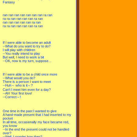
Fantasy
ran ran ran ran ran ran ran ra ran
ra ra ran ran ran ran ra ran
ran ran ran ran ran ra ran
ra ra ran ran ran ran ra ran
If I were able to become an adult
--What do you want to try to do?
I will play with children
--You really intend to play
But well, I need to work a bit
--OK, now is my turn, suppose…
If I were able to be a child once more
--What would you do?
There is a person I want to meet
--Huh～ who is it～?
Can't I meet him even for a day?
--Ah! Your first love!
--Correct～!
One time in the past I wanted to give
A hand-made present that I had inserted to my
pocket
In all time, occasionally my face became red,
you know
--In the end the present could not be handled
over?
--Well, I wonder how then?