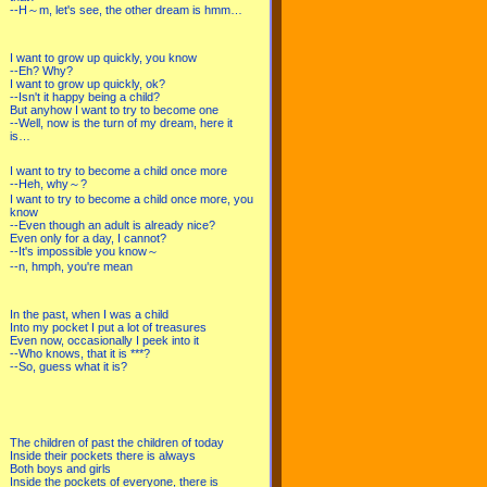
--H～m, let's see, the other dream is hmm…
I want to grow up quickly, you know
--Eh? Why?
I want to grow up quickly, ok?
--Isn't it happy being a child?
But anyhow I want to try to become one
--Well, now is the turn of my dream, here it
is…
I want to try to become a child once more
--Heh, why～?
I want to try to become a child once more, you
know
--Even though an adult is already nice?
Even only for a day, I cannot?
--It's impossible you know～
--n, hmph, you're mean
In the past, when I was a child
Into my pocket I put a lot of treasures
Even now, occasionally I peek into it
--Who knows, that it is ***?
--So, guess what it is?
The children of past the children of today
Inside their pockets there is always
Both boys and girls
Inside the pockets of everyone, there is