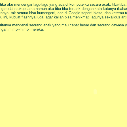
tika aku mendengar lagu-lagu yang ada di komputerku secara acak, tiba-tiba 
ng sudah cukup lama namun aku tiba-tiba tertarik dengan kata-katanya (baha
tanya, tak semua bisa kumengerti, cari di Google seperti biasa, dan ketemu
gu ini, kubuat flashnya juga, agar kalian bisa menikmati lagunya sekaligus art
ritanya mengenai seorang anak yang mau cepat besar dan seorang dewasa yan
ngan mimpi-mimpi mereka.