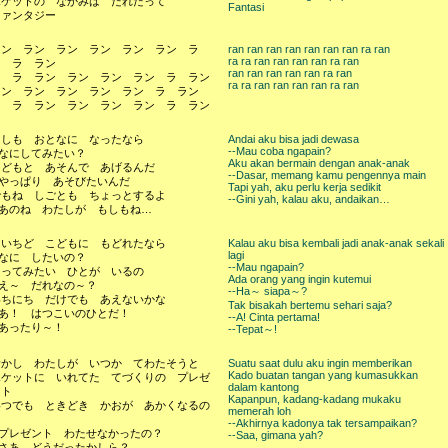
ポケットの なかみは だれだって
Fantasi
ファンタジー
ラン ラン ラン ラン ラン ラン ラ
ran ran ran ran ran ran ran ra ran
ra ra ran ran ran ran ra ran
ン ラ ラン
ran ran ran ran ran ra ran
ラ ラ ラン ラン ラン ラン ラ ラン
ra ra ran ran ran ran ra ran
ラン ラン ラン ラン ラン ラ ラン
ラ ラ ラン ラン ラン ラン ラ ラン
もしも おとなに なったなら
Andai aku bisa jadi dewasa
--Mau coba ngapain?
-なにしてみたい？
Aku akan bermain dengan anak-anak
こどもと あそんで あげるんだ
--Dasar, memang kamu pengennya main
-やっぱり あそびたいんだ
Tapi yah, aku perlu kerja sedikit
でもね しごとも ちょっとするよ
--Gini yah, kalau aku, andaikan…
--あのね わたしが もしもね…
もいちど こどもに もどれたなら
Kalau aku bisa kembali jadi anak-anak sekali
lagi
-なに したいの？
--Mau ngapain?
あってみたい ひとが いるの
Ada orang yang ingin kutemui
-え～ だれなの～？
--Ha～ siapa～?
いちにち だけでも あえないかな
Tak bisakah bertemu sehari saja?
-あ！ はつこいのひとだ！
--A! Cinta pertama!
-あったり～！
--Tepat～!
むかし わたしが いつか てわたそうと
Suatu saat dulu aku ingin memberikan
Kado buatan tangan yang kumasukkan
ポケットに いれてた てづくりの プレゼ
dalam kantong
ント
Kapanpun, kadang-kadang mukaku
いつでも ときどき かおが あかくなるの
memerah loh
よ
--Akhirnya kadonya tak tersampaikan?
--プレゼント わたせなかったの？
--Saa, gimana yah?
-さあ どうだったかしら？