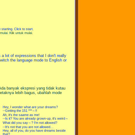
starting. Click to start.
ulai. Klik untuk mulai.
 lot of expressions that I don't really
 switch the language mode to English or
Ada banyak ekspresi yang tidak kutau
letaknya lebih bagus, ubahlah mode
Hey, I wonder what are your dreams?
--Getting the 151 ***～!!
Ah, it's the saame as me!
--Is it? You are already grown-up, it's weird～
What did you say～? I'm not allowed?
--It's not that you are not allowed…
Hey, all of you, do you have dreams beside
that?