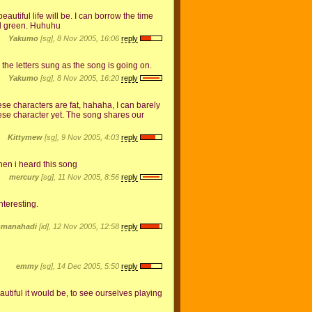
eautiful life will be. I can borrow the time
ll green. Huhuhu
Yakumo
[sg], 8 Nov 2005, 16:06
reply
ng the letters sung as the song is going on.
Yakumo
[sg], 8 Nov 2005, 16:20
reply
se characters are fat, hahaha, I can barely
nese character yet. The song shares our
Kittymew
[sg], 9 Nov 2005, 4:03
reply
en i heard this song
mercury
[sg], 11 Nov 2005, 8:56
reply
nteresting.
smanahadi
[id], 12 Nov 2005, 12:58
reply
emmy
[sg], 14 Dec 2005, 5:50
reply
tiful it would be, to see ourselves playing