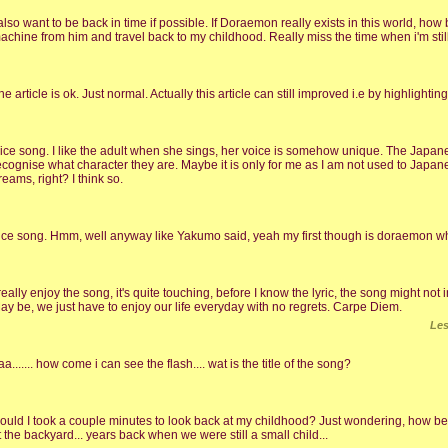
 also want to be back in time if possible. If Doraemon really exists in this world, how b
achine from him and travel back to my childhood. Really miss the time when i'm sti
he article is ok. Just normal. Actually this article can still improved i.e by highlighti
ice song. I like the adult when she sings, her voice is somehow unique. The Japane
ecognise what character they are. Maybe it is only for me as I am not used to Japa
reams, right? I think so.
ice song. Hmm, well anyway like Yakumo said, yeah my first though is doraemon wh
 really enjoy the song, it's quite touching, before I know the lyric, the song might not i
ay be, we just have to enjoy our life everyday with no regrets. Carpe Diem.
Le
aa....... how come i can see the flash.... wat is the title of the song?
ould I took a couple minutes to look back at my childhood? Just wondering, how beau
t the backyard... years back when we were still a small child...