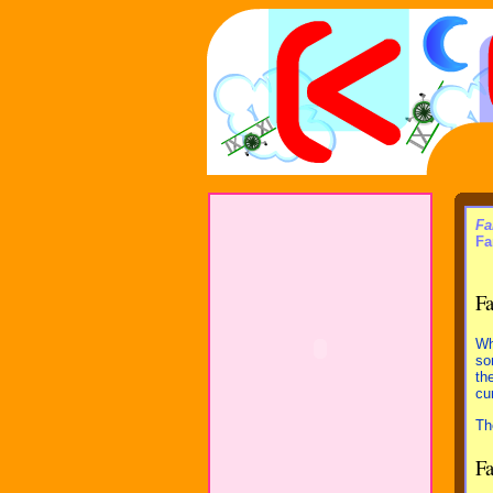
Fa
Fa
Fa
Wh
so
th
cu
Th
Fa