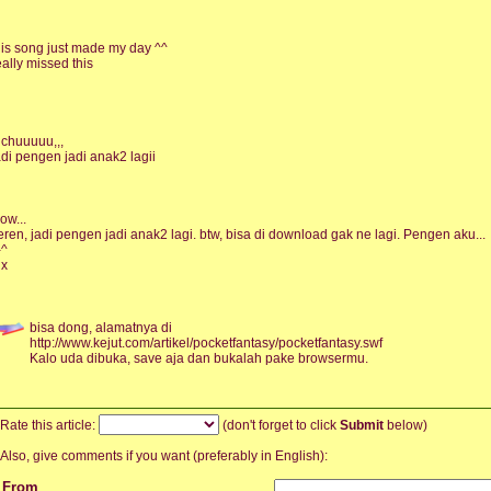
his song just made my day ^^
eally missed this
uchuuuuu,,,
adi pengen jadi anak2 lagii
ow...
eren, jadi pengen jadi anak2 lagi. btw, bisa di download gak ne lagi. Pengen aku...
-^
hx
bisa dong, alamatnya di
http://www.kejut.com/artikel/pocketfantasy/pocketfantasy.swf
Kalo uda dibuka, save aja dan bukalah pake browsermu.
Rate this article:
(don't forget to click
Submit
below)
Also, give comments if you want (preferably in English):
From