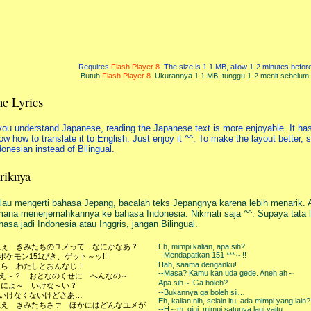
Requires
Flash Player 8
. The size is 1.1 MB, allow 1-2 minutes before 
Butuh
Flash Player 8
. Ukurannya 1.1 MB, tunggu 1-2 menit sebelum m
e Lyrics
 you understand Japanese, reading the Japanese text is more enjoyable. It has a
ow how to translate it to English. Just enjoy it ^^. To make the layout better,
donesian instead of Bilingual.
riknya
lau mengerti bahasa Jepang, bacalah teks Jepangnya karena lebih menarik. 
mana menerjemahkannya ke bahasa Indonesia. Nikmati saja ^^. Supaya tata 
hasa jadi Indonesia atau Inggris, jangan Bilingual.
ねぇ きみたちのユメって なにかなあ？
Eh, mimpi kalian, apa sih?
--Mendapatkan 151 ***～!!
-ポケモン151ぴき、ゲット～ッ!!
Hah, saama denganku!
あら わたしとおんなじ！
--Masa? Kamu kan uda gede. Aneh ah～
--え～？ おとなのくせに へんなの～
Apa sih～ Ga boleh?
なによ～ いけな～い？
--Bukannya ga boleh sii…
-いけなくないけどさあ…
Eh, kalian nih, selain itu, ada mimpi yang lain?
ねえ きみたちさァ ほかにはどんなユメが
--H～m, gini, mimpi satunya lagi yaitu…