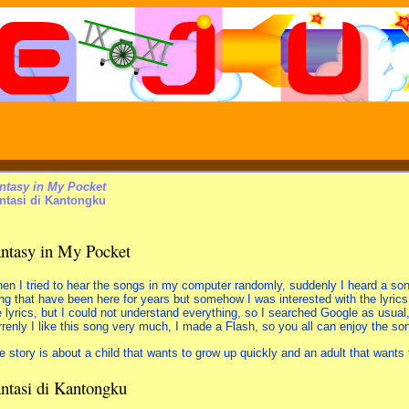
ntasy in My Pocket
ntasi di Kantongku
ntasy in My Pocket
en I tried to hear the songs in my computer randomly, suddenly I heard a song 
ng that have been here for years but somehow I was interested with the lyrics (
e lyrics, but I could not understand everything, so I searched Google as usual
rrenly I like this song very much, I made a Flash, so you all can enjoy the son
e story is about a child that wants to grow up quickly and an adult that wants 
ntasi di Kantongku