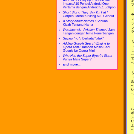
Android 5.1 Lollipop
/
Review Mito
Impact A10 Ponsel Android One
Pertama dengan Android 5.1 Lollipop
Short Story: They Say I'm Fat
/
Cerpen: Mereka Bilang Aku Gendut
A Story about Names
/
Sebuah
Kisah Tentang Nama
Watches with Aviation Theme
/
Jam
Tangan dengan tema Penerbangan
Saying "no"
/
Berkata "tidak"
Adding Google Search Engine to
-
Opera Mini
/
Tambah Mesin Cari
Google ke Opera Mini
-
Who Has the Super Eyes?
/
Siapa
Punya Mata Super?
and more...
-
-
-
-
-