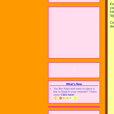
Ke
ya
ka
la
Ce
de
What's New
You like Kejut and want to place a
link to Kejut in your website? That's
easy!
Click here!