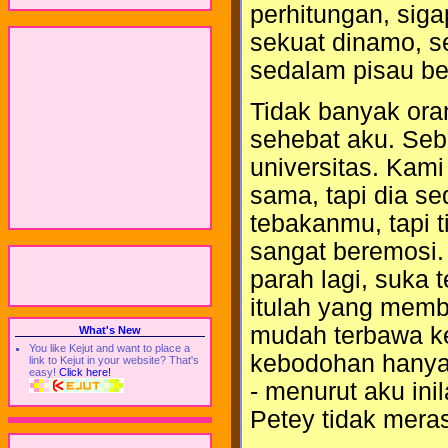
perhitungan, siga
sekuat dinamo, s
sedalam pisau bed
Tidak banyak or
sehebat aku. Seb
universitas. Kam
sama, tapi dia se
tebakanmu, tapi t
sangat beremosi. 
parah lagi, suka t
itulah yang membu
mudah terbawa k
What's New
You like Kejut and want to place a
kebodohan hanya 
link to Kejut in your website? That's
easy!
Click here!
- menurut aku ini
Petey tidak merasa