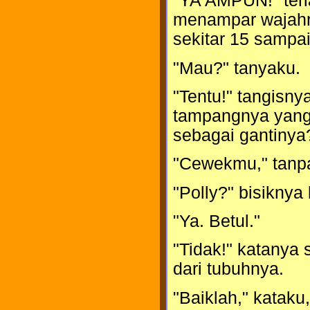
"YA AMPUN!" teria
menampar wajahn
sekitar 15 sampai 
"Mau?" tanyaku.
"Tentu!" tangisny
tampangnya yang 
sebagai gantinya
"Cewekmu," tanpa
"Polly?" bisiknya
"Ya. Betul."
"Tidak!" katanya
dari tubuhnya.
"Baiklah," kataku,