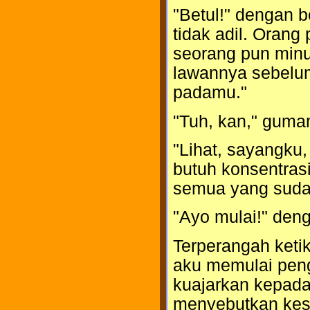
"Betul!" dengan b
tidak adil. Oran
seorang pun minu
lawannya sebelum
padamu."
"Tuh, kan," guma
"Lihat, sayangku,
butuh konsentrasi. 
semua yang sudah 
"Ayo mulai!" den
Terperangah keti
aku memulai pen
kuajarkan kepada
menyebutkan kes