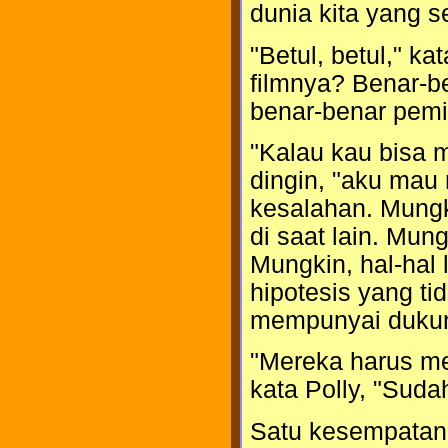
dunia kita yang 
"Betul, betul," k
filmnya? Benar-b
benar-benar pemi
"Kalau kau bisa 
dingin, "aku mau
kesalahan. Mung
di saat lain. Mu
Mungkin, hal-hal 
hipotesis yang t
mempunyai dukung
"Mereka harus me
kata Polly, "Suda
Satu kesempatan l