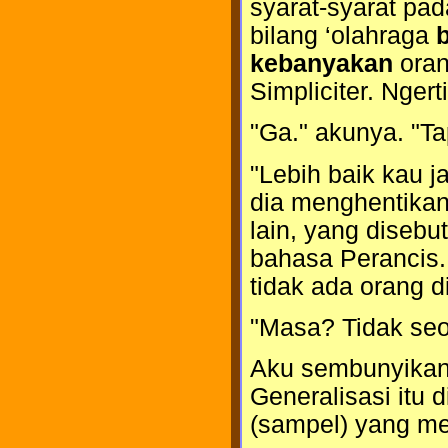
syarat-syarat pa
bilang ‘olahraga
kebanyakan
oran
Simpliciter. Ngert
"Ga." akunya. "Tap
"Lebih baik kau j
dia menghentikan
lain, yang disebu
bahasa Perancis.
tidak ada orang 
"Masa? Tidak se
Aku sembunyikan 
Generalisasi itu d
(sampel) yang me