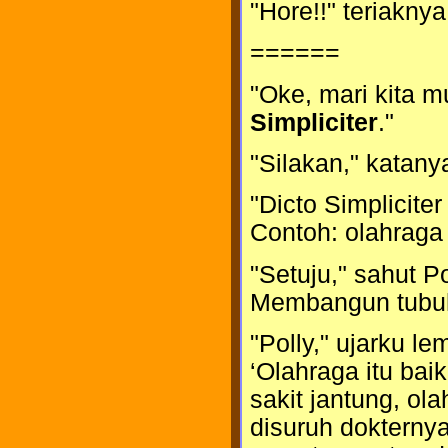
"Hore!!" teriakny
======
"Oke, mari kita m
Simpliciter
."
"Silakan," katany
"Dicto Simpliciter
Contoh: olahraga
"Setuju," sahut P
Membangun tubuh 
"Polly," ujarku l
‘Olahraga itu baik
sakit jantung, ola
disuruh dokterny