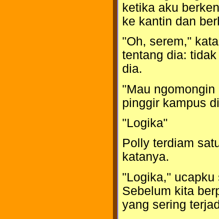
ketika aku berken
ke kantin dan ber
"Oh, serem," kat
tentang dia: tida
dia.
"Mau ngomongin a
pinggir kampus d
"Logika"
Polly terdiam sat
katanya.
"Logika," ucapku 
Sebelum kita berp
yang sering terjad