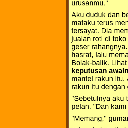
urusanmu."
Aku duduk dan be
mataku terus meng
tersayat. Dia mem
jualan roti di to
geser rahangnya. 
hasrat, lalu mem
Bolak-balik. Lihat
keputusan awaln
mantel rakun itu.
rakun itu dengan 
"Sebetulnya aku t
pelan. "Dan kami 
"Memang," guma