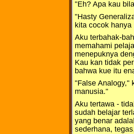
"Eh? Apa kau bila
"Hasty Generaliza
kita cocok hanya
Aku terbahak-bah
memahami pelajar
menepuknya denga
Kau kan tidak pe
bahwa kue itu en
"False Analogy," 
manusia."
Aku tertawa - ti
sudah belajar terl
yang benar adal
sederhana, tegas,