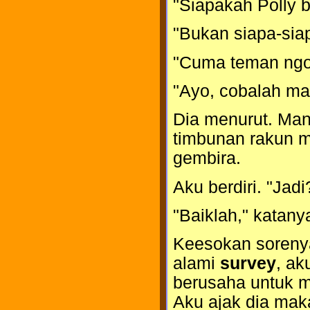
"Siapakah Polly b
"Bukan siapa-siap
"Cuma teman ngob
"Ayo, cobalah man
Dia menurut. Mant
timbunan rakun m
gembira.
Aku berdiri. "Jad
"Baiklah," katan
Keesokan sorenya 
alami
survey
, ak
berusaha untuk m
Aku ajak dia ma