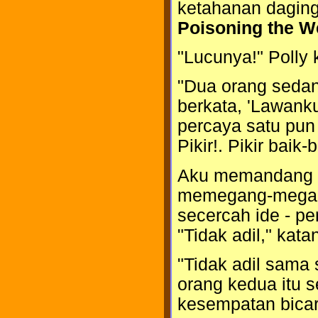
ketahanan daging
Poisoning the We
"Lucunya!" Polly
"Dua orang sedan
berkata, 'Lawank
percaya satu pun k
Pikir!. Pikir baik
Aku memandang er
memegang-megang 
secercah ide - pe
"Tidak adil," kat
"Tidak adil sama
orang kedua itu 
kesempatan bicar