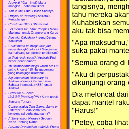
Prove it!
/
Ga mimpi? Mana
tangisnya, mengh
mungkin... coba buktikan!
This is the Time!
/
Inilah Saatnya!
tahu mereka akan
Original or Retelling
/
Asli atau
Pengulangan
Kuhabiskan semu
Christmas SMS
/
SMS Natal
aku tak bisa memb
Set menus for "Slim" People
/
Menu
Makanan untuk Orang-orang Kurus
Fun with Calculator
/
Iseng Dengan
"Apa maksudmu," 
Kalkulator
Could these be things that you
suka pakai mante
never thought before?
/
Mungkin ini
hal-hal yang tak pernah terpikirkan?
Is iPod really save?
/
Apakah iPod
"Semua orang di
benar-benar aman?
10 Unimportant things which are OK
not to know it
/
10 Hal ga penting
"Aku di perpusta
yang boleh juga diketahui
Big Indonesian Dictionary for
dikunjungi orang
Android phones
/
Kamus Besar
Bahasa Indonesia (KBBI) untuk
Android
Dia meloncat dari
Letter for a Friend
(å‹ã ã¡ã¸ã®æ‰‹ç´™)
/
Surat untuk
dapat mantel ra
Seorang Teman
Concentration Test Game: Same or
"Harus!"
Different?
/
BedaSama: tes
konsentrasi beda atau sama?
A Story about Names
/
Sebuah
"Petey, coba lihat
Kisah Tentang Nama
Playboy Dressed as a Mobile Phone