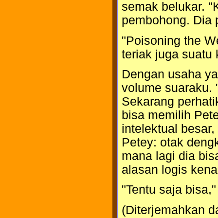
semak belukar. "K
pembohong. Dia pe
"Poisoning the We
teriak juga suatu
Dengan usaha ya
volume suaraku. "
Sekarang perhati
bisa memilih Pete
intelektual besar
Petey: otak dengk
mana lagi dia bi
alasan logis ken
"Tentu saja bisa,"
(Diterjemahkan d