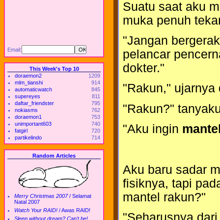
Suatu saat aku me
muka penuh tekan
"Jangan bergerak
Email:
pelancar pencern
dokter."
This Week's Top 10
doraemon2
1209
mlm_tianshi
914
"Rakun," ujarnya
automaticwatch
845
supereyes
811
daftar_friendster
795
"Rakun?" tanyaku
nokiasms
762
doraemon1
753
unimportant603
740
"Aku ingin
mantel
fatgirl
720
partikelindo
714
Random Articles
Aku baru sadar 
fisiknya, tapi pa
mantel rakun?"
Merry Christmas 2007
/
Selamat
Natal 2007
Watch Your RAID!
/
Awas RAID!
"Seharusnya dari 
Sleep without dream? Can't be!