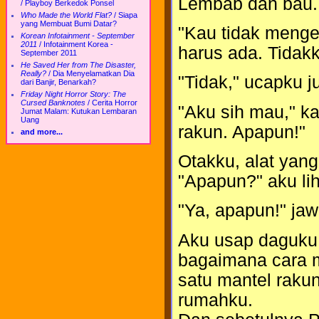
Lembab dan bau. 
/
Playboy Berkedok Ponsel
Who Made the World Flat?
/
Siapa
yang Membuat Bumi Datar?
"Kau tidak mengert
Korean Infotainment - September
2011
/
Infotainment Korea -
harus ada. Tidak
September 2011
He Saved Her from The Disaster,
Really?
/
Dia Menyelamatkan Dia
"Tidak," ucapku ju
dari Banjir, Benarkah?
Friday Night Horror Story: The
Cursed Banknotes
/
Cerita Horror
"Aku sih mau," k
Jumat Malam: Kutukan Lembaran
Uang
rakun. Apapun!"
and more...
Otakku, alat yang 
"Apapun?" aku li
"Ya, apapun!" ja
Aku usap daguku 
bagaimana cara 
satu mantel raku
rumahku.