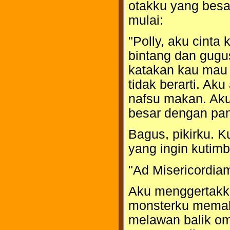
otakku yang besar
mulai:
"Polly, aku cinta
bintang dan gugu
katakan kau mau 
tidak berarti. Ak
nafsu makan. Ak
besar dengan pa
Bagus, pikirku. K
yang ingin kutimb
"Ad Misericordiam
Aku menggertakka
monsterku memak
melawan balik om