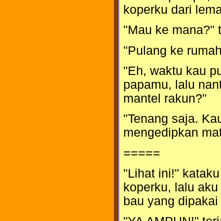
koperku dari lema
"Mau ke mana?" t
"Pulang ke rumah
"Eh, waktu kau p
papamu, lalu nant
mantel rakun?"
"Tenang saja. Kau
mengedipkan mata
=====
"Lihat ini!" kata
koperku, lalu aku
bau yang dipakai