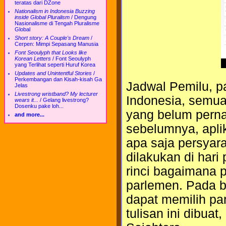
teratas dari DZone
Nationalism in Indonesia Buzzing
inside Global Pluralism
/
Dengung
Nasionalisme di Tengah Pluralisme
Global
Short story: A Couple's Dream
/
Cerpen: Mimpi Sepasang Manusia
Font Seoulyph that Looks like
Korean Letters
/
Font Seoulyph
yang Terlihat seperti Huruf Korea
Updates and Unintentful Stories
/
Perkembangan dan Kisah-kisah Ga
Jadwal Pemilu, pa
Jelas
Livestrong wristband? My lecturer
Indonesia, semua 
wears it...
/
Gelang livestrong?
Dosenku pake loh...
yang belum perna
and more...
sebelumnya, aplik
apa saja persyara
dilakukan di har
rinci bagaimana p
parlemen. Pada ba
dapat memilih par
tulisan ini dibuat