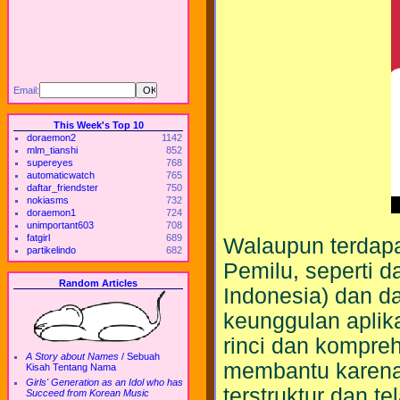
Email:
This Week's Top 10
doraemon2
1142
mlm_tianshi
852
supereyes
768
automaticwatch
765
daftar_friendster
750
nokiasms
732
doraemon1
724
unimportant603
708
fatgirl
689
Walaupun terdapa
partikelindo
682
Pemilu, seperti 
Random Articles
Indonesia) dan d
keunggulan aplik
rinci dan kompreh
A Story about Names
/
Sebuah
membantu karena 
Kisah Tentang Nama
Girls' Generation as an Idol who has
terstruktur dan t
Succeed from Korean Music