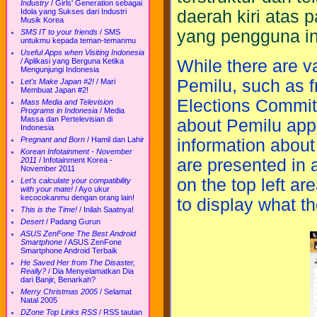
Industry
/
Girls' Generation sebagai
Idola yang Sukses dari Industri
daerah kiri atas 
Musik Korea
yang pengguna in
SMS IT to your friends
/
SMS
untukmu kepada teman-temanmu
Useful Apps when Visiting Indonesia
While there are v
/
Aplikasi yang Berguna Ketika
Mengunjungi Indonesia
Pemilu, such as 
Let's Make Japan #2!
/
Mari
Membuat Japan #2!
Elections Commit
Mass Media and Television
Programs in Indonesia
/
Media
Massa dan Pertelevisian di
about Pemilu app 
Indonesia
Pregnant and Born
/
Hamil dan Lahir
information about
Korean Infotainment - November
are presented in 
2011
/
Infotainment Korea -
November 2011
on the top left ar
Let's calculate your compatibility
with your mate!
/
Ayo ukur
kecocokanmu dengan orang lain!
to display what t
This is the Time!
/
Inilah Saatnya!
Desert
/
Padang Gurun
ASUS ZenFone The Best Android
Smartphone
/
ASUS ZenFone
Smartphone Android Terbaik
He Saved Her from The Disaster,
Really?
/
Dia Menyelamatkan Dia
dari Banjir, Benarkah?
Merry Christmas 2005
/
Selamat
Natal 2005
DZone Top Links RSS
/
RSS tautan