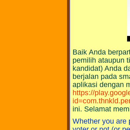
Baik Anda berpar
pemilih ataupun 
kandidat) Anda d
berjalan pada sm
aplikasi dengan me
https://play.goog
id=com.thnkld.pe
ini. Selamat memi
Whether you are pa
voter or not (or 