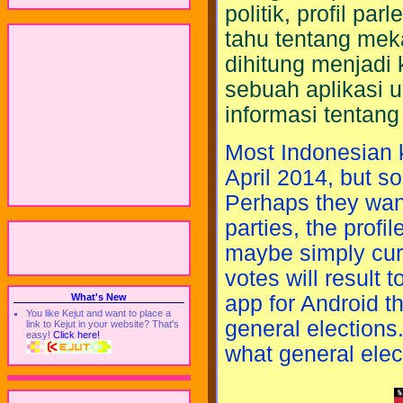
politik, profil pa
tahu tentang me
dihitung menjadi 
sebuah aplikasi 
informasi tentan
Most Indonesian k
April 2014, but s
Perhaps they want 
parties, the profi
maybe simply cur
votes will result 
app for Android th
What's New
You like Kejut and want to place a
general election
link to Kejut in your website? That's
easy!
Click here!
what general elec