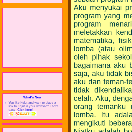
Aku menyukai pr
program yang me
program menar
meletakkan kenda
matematika, fisi
lomba (atau olim
oleh pihak seko
bagaimana aku b
saja, aku tidak b
aku dan teman-
tidak dikendali
celah. Aku, deng
What's New
You like Kejut and want to place a
orang temanku m
link to Kejut in your website? That's
easy!
Click here!
lomba. Itu adal
mengikuti beber
Niatku adalah bo