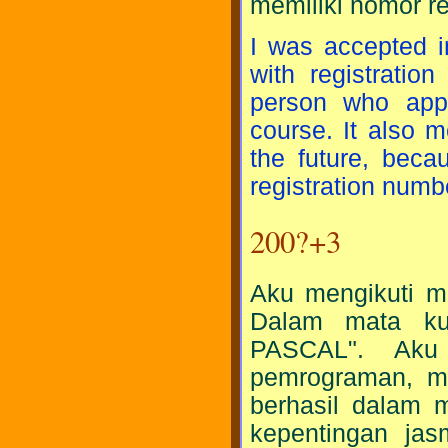
memiliki nomor re
I was accepted i
with registratio
person who appl
course. It also m
the future, beca
registration numb
200?+3
Aku mengikuti
Dalam mata kul
PASCAL". Aku
pemrograman, m
berhasil dalam 
kepentingan ja