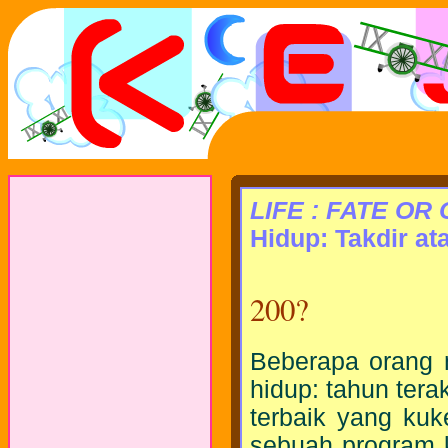
LIFE : FATE OR
Hidup: Takdir at
200?
Beberapa orang 
hidup: tahun ter
terbaik yang ku
sebuah program 