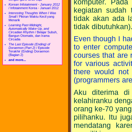
komputer. Pada 
Korean Infotainment - January 2012
kegiatan sudah t
/
Infotainment Korea - Januari 2012
Interesting Thoughts When I Was
tidak akan ada l
Small
/
Pikiran Waktu Kecil yang
Menarik
tidak dibutuhkan)
Learning Past-Midnight,
Automatically Wake-Up, and
Circadian Rhythm
/
Belajar Subuh,
Bangun Otomatis, dan Irama
Even though I ha
Circadia
The Last Episode (Ending) of
to enter compute
Doraemon (Part 2)
/
Episode
Terakhir (Ending) Doraemon
courses that are 
(Bagian 2)
and more...
for various activi
there would no
(programmers are
Aku diterima di
kelahiranku denga
orang ke-70 yang
pilihanku. Itu ju
mendatang karen