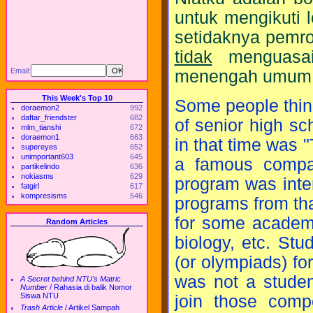
untuk mengikuti 
setidaknya pemr
tidak
menguasai
Email:
menengah umum
This Week's Top 10
Some people think 
doraemon2
992
daftar_friendster
682
of senior high sc
mlm_tianshi
672
doraemon1
663
in that time was
supereyes
652
unimportant603
645
a famous compan
partikelindo
636
nokiasms
629
program was inter
fatgirl
617
kompresisms
546
programs from th
for some academi
Random Articles
biology, etc. Stu
(or olympiads) fo
was not a studen
A Secret behind NTU's Matric
Number
/
Rahasia di balik Nomor
Siswa NTU
join those comp
Trash Article
/
Artikel Sampah