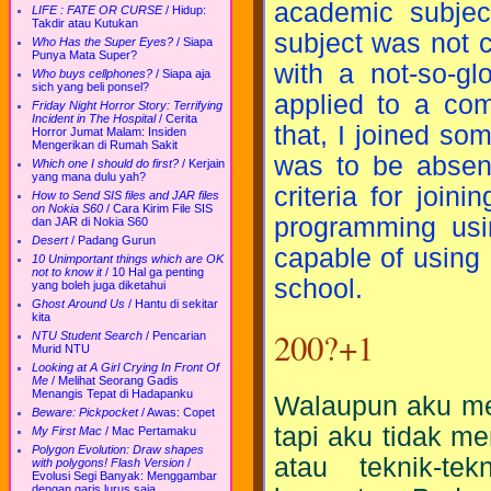
academic subjec
LIFE : FATE OR CURSE
/
Hidup:
Takdir atau Kutukan
subject was not c
Who Has the Super Eyes?
/
Siapa
Punya Mata Super?
with a not-so-gl
Who buys cellphones?
/
Siapa aja
sich yang beli ponsel?
applied to a comp
Friday Night Horror Story: Terrifying
Incident in The Hospital
/
Cerita
that, I joined so
Horror Jumat Malam: Insiden
Mengerikan di Rumah Sakit
was to be absent
Which one I should do first?
/
Kerjain
yang mana dulu yah?
criteria for join
How to Send SIS files and JAR files
on Nokia S60
/
Cara Kirim File SIS
programming us
dan JAR di Nokia S60
Desert
/
Padang Gurun
capable of using 
10 Unimportant things which are OK
not to know it
/
10 Hal ga penting
school.
yang boleh juga diketahui
Ghost Around Us
/
Hantu di sekitar
kita
200?+1
NTU Student Search
/
Pencarian
Murid NTU
Looking at A Girl Crying In Front Of
Me
/
Melihat Seorang Gadis
Menangis Tepat di Hadapanku
Walaupun aku mem
Beware: Pickpocket
/
Awas: Copet
tapi aku tidak me
My First Mac
/
Mac Pertamaku
Polygon Evolution: Draw shapes
atau teknik-te
with polygons! Flash Version
/
Evolusi Segi Banyak: Menggambar
dengan garis lurus saja