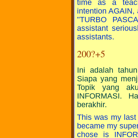
time as a teachi
intention AGAIN, 
"TURBO PASCAL"
assistant seriousl
assistants.
200?+5
Ini adalah tahun
Siapa yang menj
Topik yang a
INFORMASI. Ha
berakhir.
This was my last 
became my supervi
chose is INF