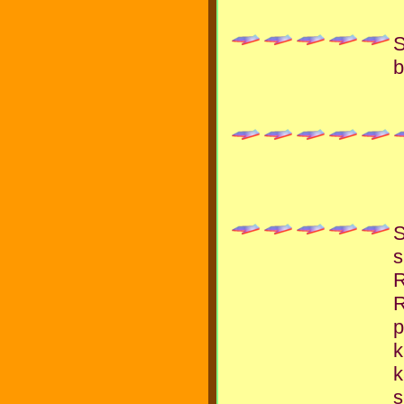
S
b
S
s
R
R
p
k
k
s