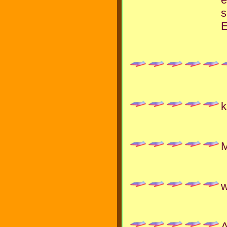
s
E
k
M
w
A