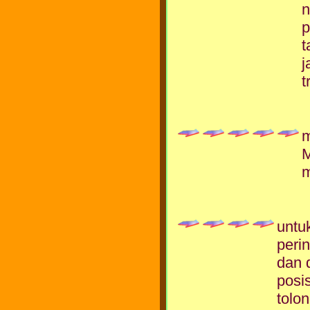
n
p
t
j
t
m
M
m
untu
peri
dan 
posis
tolo