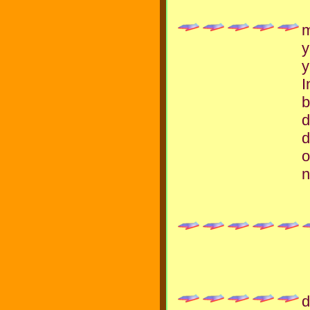
m
y
y
I
b
d
d
o
n
d