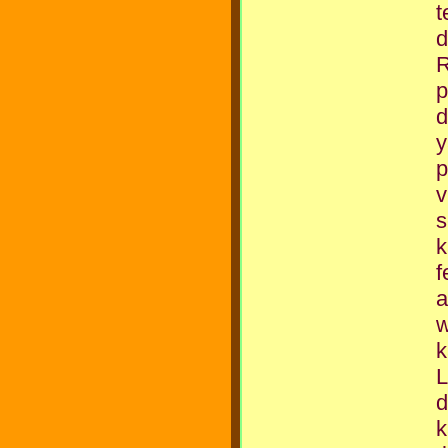
t
d
R
p
d
y
p
v
s
k
f
a
w
k
d
k