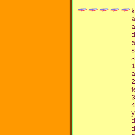
k
a
a
d
a
s
s
1
a
2
f
3
4
y
d
d