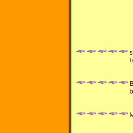
s
t
B
b
M