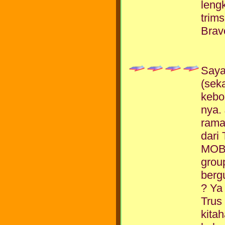
leng
trims
Brav
Saya
(sek
kebo
nya.
rama
dari
MOBIL
grou
berg
? Ya
Trus 
kita