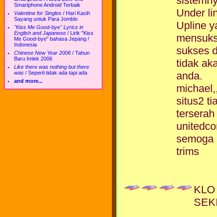
sistemny
Smartphone Android Terbaik
Under l
Valentine for Singles
/
Hari Kasih
Sayang untuk Para Jomblo
Upline y
"Kiss Me Good-bye" Lyrics in
English and Japanese
/
Lirik "Kiss
mensukse
Me Good-bye" bahasa Jepang /
Indonesia
sukses d
Chinese New Year 2006
/
Tahun
Baru Imlek 2006
tidak ak
Like there was nothing but there
was
/
Seperti tidak ada tapi ada
anda.
and more...
michael,
situs2 t
terserah
unitedco
semoga 
trims
KLO
SEK