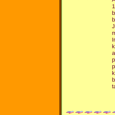
1
b
b
J
m
I
k
a
p
p
k
b
t