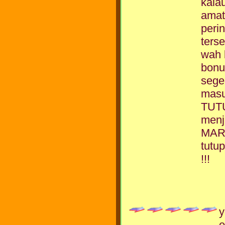
kala
amat
peri
ters
wah 
bonu
sege
masu
TUTU
menj
MARK
tutu
!!!
y
e