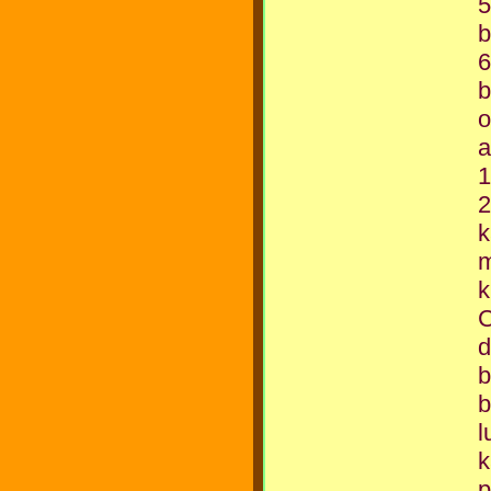
5
b
6
b
o
a
1
k
m
k
d
b
b
l
k
p