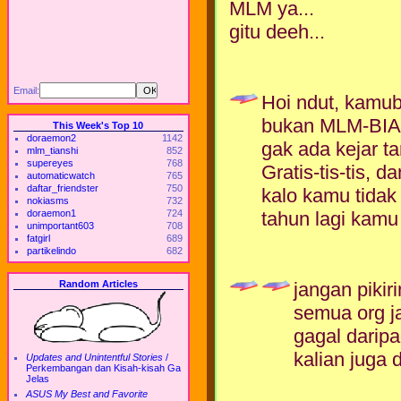
MLM ya...
gitu deeh...
Email:
Hoi ndut, kamu
bukan MLM-BIASA
This Week's Top 10
doraemon2
1142
gak ada kejar 
mlm_tianshi
852
supereyes
768
Gratis-tis-tis, 
automaticwatch
765
daftar_friendster
750
kalo kamu tida
nokiasms
732
doraemon1
724
tahun lagi kam
unimportant603
708
fatgirl
689
partikelindo
682
Random Articles
jangan pikir
semua org j
gagal daripa
kalian juga 
Updates and Unintentful Stories
/
Perkembangan dan Kisah-kisah Ga
Jelas
ASUS My Best and Favorite