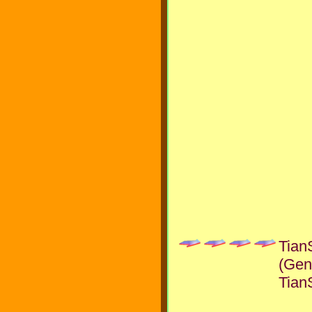
Tian
(Gen
Tian