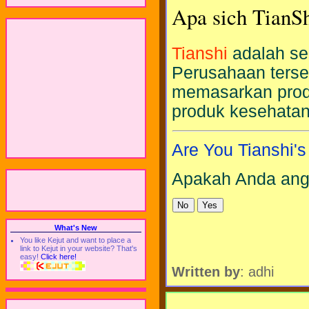
Apa sich TianSh
Tianshi
adalah se
Perusahaan ters
memasarkan produ
produk kesehatan
Are You Tianshi'
Apakah Anda ang
What's New
You like Kejut and want to place a
link to Kejut in your website? That's
easy!
Click here!
Written by
: adhi