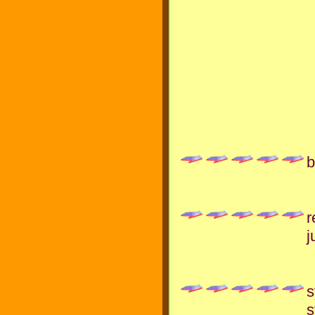
b
r
j
s
s