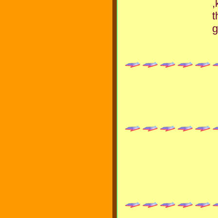
,
t
g