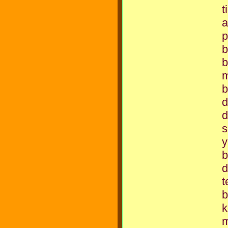
t
a
p
b
b
b
d
d
s
y
b
d
t
b
k
m