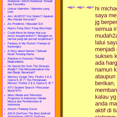
Notebook
/
ASUS Notebook Terbaik
dan Favoritku
hi michae
Unixue Valentine
/
Valentine yang
Unix
saya me
Am I ALMOST Got Stolen?
/
Apakah
Aku Hampir Kecurian?
jg berpe
A's Problems
/
Masalah Si A
semua in
Kejut's Feng Shui
/
Feng Shui Kejut
Could these be things that you
mudah2an
never thought before?
/
Mungkin ini
hal-hal yang tak pernah terpikirkan?
lalui say
Fantasy in My Pocket
/
Fantasi di
Kantongku
menjadi 
A Story about Names
/
Sebuah
Kisah Tentang Nama
sukses k
Rainbow in Donesia
/
Pelangi
ada harg
Mejikuhibiniu
He Saved Her from The Disaster,
namun ke
Really?
/
Dia Menyelamatkan Dia
dari Banjir, Benarkah?
ataupun 
Memory Usage Test: Firefox 2 & 3,
Opera 9, IE 7
/
Tes Pemakaian
berikan
Memori: Firefox 2 & 3, Opera 9, IE 7
NTU Student Search
/
Pencarian
membant
Murid NTU
Mass Media and Television
kalau yg
Programs in Indonesia
/
Media
Massa dan Pertelevisian di
anda mak
Indonesia
aktif di
Desert
/
Padang Gurun
ASUS ZenFone The Best Android
Smartphone
/
ASUS ZenFone