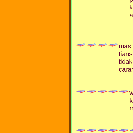
k
a
mas.
tian
tida
cara
w
k
m