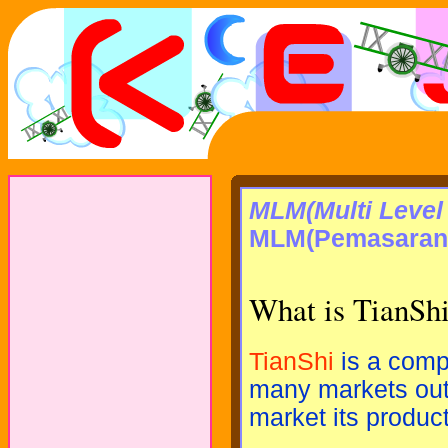
MLM(Multi Level
MLM(Pemasaran b
What is TianSh
TianShi
is a compa
many markets out
market its produc