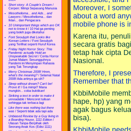
Short story: A Couple's Dream
/
Moreover, I somet
Cerpen: Mimpi Sepasang Manusia
Mesothelioma... and Ads... and
about a word anyw
Lawyers
/
Mesothelioma... dan
Iklan... dan Pengacara
mobile phone is i
10 Unimportant things which are OK
not to know it
/
10 Hal ga penting
yang boleh juga diketahui
Karena itu, penu
Font Seoulyph that Looks like
Korean Letters
/
Font Seoulyph
secara gratis ba
yang Terlihat seperti Huruf Korea
Friday Night Horror Story: This
tetap hak cipta 
Pandemic actually Hold an
Unspeakable Secret
/
Cerita Horror
Nasional.
Jumat Malam: Sesungguhnya
Pandemi ini Menyimpan Rahasia
yang Tak Terungkap
Therefore, I prese
Merry Christmas 2008! Hmm,
what's the meaning?
/
Selamat Natal
2008! Ada artinya ga sih?
Remember that the 
Sleep without dream? Can't be!
Prove it!
/
Ga mimpi? Mana
mungkin... coba buktikan!
KbbiMobile memb
Striking a text in order to make it
hape, hp) yang 
unreadable
/
Mencoret tulisan
sehingga tak terbaca lagi
agak bagus kelua
Like there was nothing but there
was
/
Seperti tidak ada tapi ada
bisa).
Unbiased Review by a Guy living in
a Boarding House, 1111 Edition
/
Ulasan Tanpa-Berpihak oleh
Seorang Anak Kos (Edisi 1111)
KbbiMobile needs