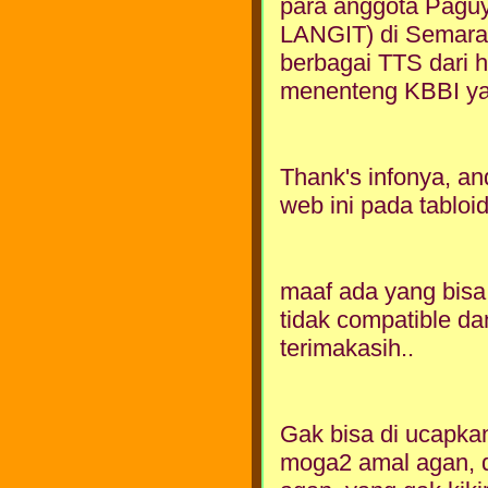
para anggota Paguy
LANGIT) di Semaran
berbagai TTS dari ha
menenteng KBBI yan
Thank's infonya, a
web ini pada tablo
maaf ada yang bisa 
tidak compatible da
terimakasih..
Gak bisa di ucapkan
moga2 amal agan, d