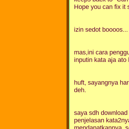
Hope you can fix it s
izin sedot boooos...
mas,ini cara pengg
inputin kata aja at
huft, sayangnya har
deh.
saya sdh download &
penjelasan kata2nya
mendapatkannya. se