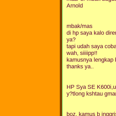
Arnold
mbak/mas
di hp saya kalo dir
ya?
tapi udah saya cob
wah, siiiipp!!
kamusnya lengkap bg
thanks ya..
HP Sya SE K600i,ud
y?tlong kshtau gma
boz, kamus b inggr