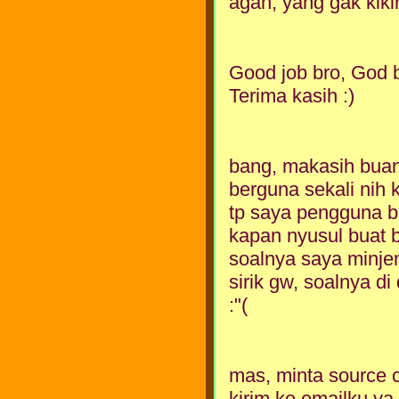
agan, yang gak kikir
Good job bro, God b
Terima kasih :)
bang, makasih buan
berguna sekali nih 
tp saya pengguna bl
kapan nyusul buat b
soalnya saya minjem
sirik gw, soalnya di 
:"(
mas, minta source c
kirim ke emailku ya.