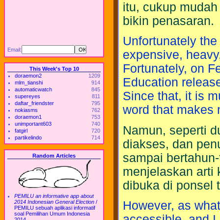
itu, cukup mudah
bikin penasaran.
Unfortunately the
Email:
expensive, heavy,
Fortunately, on Fe
This Week's Top 10
doraemon2
1209
Education relea
mlm_tianshi
914
automaticwatch
845
Since that, it is 
supereyes
811
daftar_friendster
795
word that makes 
nokiasms
762
doraemon1
753
unimportant603
740
Namun, seperti d
fatgirl
720
partikelindo
714
diakses, dan penu
sampai bertahun-t
Random Articles
menjelaskan arti 
dibuka di ponsel 
PEMILU an informative app about
However, as what
2014 Indonesian General Election
/
PEMILU sebuah aplikasi informatif
soal Pemilihan Umum Indonesia
accessible, and I
2014