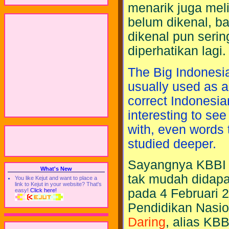
menarik juga meli
belum dikenal, b
dikenal pun serin
diperhatikan lagi.
The Big Indonesian
usually used as a
correct Indonesian
interesting to see
with, even words 
studied deeper.
Sayangnya KBBI c
What's New
tak mudah didapat
You like Kejut and want to place a
link to Kejut in your website? That's
pada 4 Februari 
easy!
Click here!
Pendidikan Nasi
Daring
, alias KBB