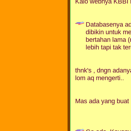
Kalo webnya KBBI m
Databasenya ada
dibikin untuk me
bertahan lama (
lebih tapi tak te
thnk's , dngn adany
lom aq mengerti..
Mas ada yang buat