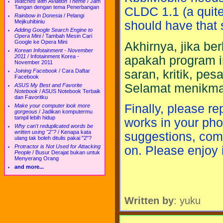
Watches with Aviation Theme
/
Jam
Tangan dengan tema Penerbangan
CLDC 1.1 (a quit
Rainbow in Donesia
/
Pelangi
Mejikuhibiniu
should have that 
Adding Google Search Engine to
Opera Mini
/
Tambah Mesin Cari
Google ke Opera Mini
Akhirnya, jika be
Korean Infotainment - November
2011
/
Infotainment Korea -
apakah program in
November 2011
saran, kritik, pe
Joining Facebook
/
Cara Daftar
Facebook
Selamat menikmat
ASUS My Best and Favorite
Notebook
/
ASUS Notebook Terbaik
dan Favoritku
Finally, please re
Make your computer look more
gorgeous
/
Jadikan komputermu
tampil lebih hidup
works in your pho
Why can't reduplicated words be
written using "2"?
/
Kenapa kata
suggestions, com
ulang tak boleh ditulis pakai "2"?
Protractor is Not Used for Attacking
on. Please enjoy i
People
/
Busur Derajat bukan untuk
Menyerang Orang
and more...
Written by
: yuku