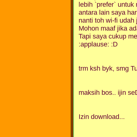
lebih `prefer` untuk
antara lain saya ha
nanti toh wi-fi udah
Mohon maaf jika ada
Tapi saya cukup men
:applause: :D
trm ksh byk, smg 
maksih bos.. ijin 
Izin download...