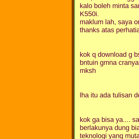
kalo boleh minta s
K550i.
maklum lah, saya o
thanks atas perhat
kok q download g b
bntuin gmna crany
mksh
lha itu ada tulisan
kok ga bisa ya.... 
berlakunya dung bia
teknologi yang mu