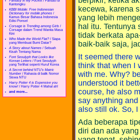
berpikir, ketika 
Fantasy in My Pocket
/
Fantasi di
Kantongku
kecewa, karena 
KBBI Mobile: Free Indonesian
Dictionary for mobile phones
/
yang lebih menge
Kamus Besar Bahasa Indonesia
Edisi Ponsel
hal itu. Tentuny
Corsage is Trending among Girls
/
Corsage dalam Trend Wanita Masa
tidak berkata ap
Kini
Who Made the World Flat?
/
Siapa
baik-baik saja, j
yang Membuat Bumi Datar?
A Story about Names
/
Sebuah
Kisah Tentang Nama
It seemed there we
Font Seoulyph that Looks like
Korean Letters
/
Font Seoulyph
think that when I
yang Terlihat seperti Huruf Korea
A Secret behind NTU's Matric
with me. Why? bec
Number
/
Rahasia di balik Nomor
Siswa NTU
understood it bett
Harry Potter 4 is Expensive you
know!
/
Harry Potter 4 Mahal ah!
course, he also mo
and more...
say anything and 
also still ok. So,
Ada beberapa tip
diri dan ada yang
yang tepat, sehin