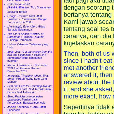
tadi pagi aku tid
Letter for a Friend
dengan seorang t
(å‹ã ã¡ã¸ã®æ‰‹ç´™)
/
Surat untuk
Seorang Teman
bertanya tentang
Google Treasure Hunt 2008
Solutions
/
Pembahasan Google
Kami jawab secar
Treasure Hunt 2008
Live Happily Ever After
/
Hidup
tentang soal tes t
Bahagia Selamanya
The Last Episode (Ending) of
caranya, dan dia 
Doraemon
/
Episode Terakhir
(Ending) Doraemon
kujelaskan caran
Unixue Valentine
/
Valentine yang
Unix
Solar: 24h - Get the energy from the
Then, both of us 
sun and sleep tight!
/
Solar: 24h -
Kumpulkan listrik dan bunuh
since I hadn't ea
nyamuk!
Korean Infotainment - December
met another frien
2011
/
Infotainment Korea -
Desember 2011
answered it, then 
Interesting Thoughts When I Was
Small
/
Pikiran Waktu Kecil yang
review about the 
Menarik
Best Sim Card for Travelling Around
it, and she asked,
Indonesia
/
Kartu SIM Terbaik untuk
Berwisata di Indonesia
more exact, how m
Slang Particles in Indonesian
Language
/
Partikel dalam
Percakapan Bahasa Indonesia
Sepertinya tidak 
Joining Facebook
/
Cara Daftar
Facebook