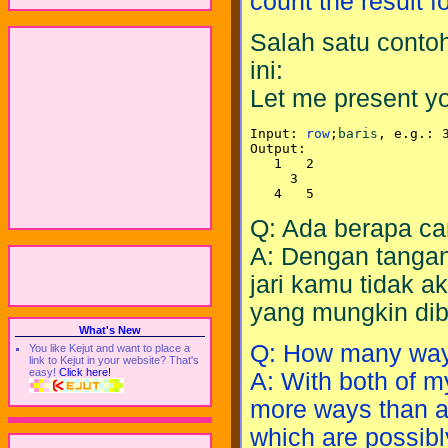
count the result f
Salah satu contoh
ini:
Let me present y
Input: 
row
;
baris
, e.g.: 3
Output:

   1   2

     3  

Q: Ada berapa ca
A: Dengan tangan
jari kamu tidak 
yang mungkin dib
What's New
Q: How many ways
You like Kejut and want to place a
link to Kejut in your website? That's
easy!
Click here!
A: With both of m
more ways than al
which are possibl