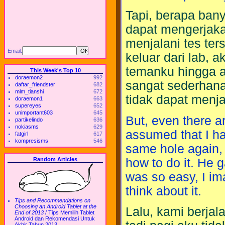
Tapi, berapa bany
dapat mengerjaka
menjalani tes ter
Email:
keluar dari lab,
temanku hingga 
This Week's Top 10
doraemon2
992
sangat sederhana
daftar_friendster
682
mlm_tianshi
672
tidak dapat menj
doraemon1
663
supereyes
652
unimportant603
645
But, even there ar
partikelindo
636
nokiasms
629
assumed that I had
fatgirl
617
kompresisms
546
same hole again, s
how to do it. He 
Random Articles
was so easy, I im
think about it.
Tips and Recommendations on
Choosing an Android Tablet at the
Lalu, kami berja
End of 2013
/
Tips Memilih Tablet
Android dan Rekomendasi Untuk
Akhir Tahun 2013