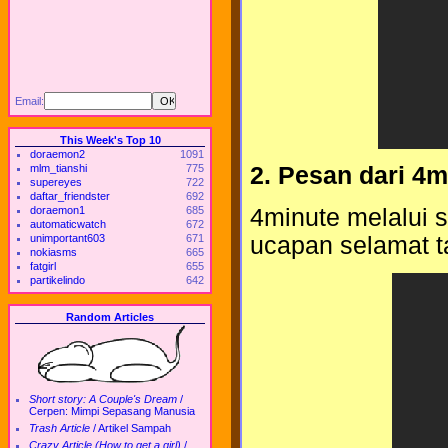
Email:
This Week's Top 10
doraemon2
1091
mlm_tianshi
775
2. Pesan dari 4m
supereyes
722
daftar_friendster
692
4minute melalui 
doraemon1
685
automaticwatch
672
ucapan selamat t
unimportant603
671
nokiasms
665
fatgirl
655
partikelindo
642
Random Articles
Short story: A Couple's Dream
/
Cerpen: Mimpi Sepasang Manusia
Trash Article
/
Artikel Sampah
Crazy Article (How to get a girl)
/