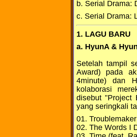
b. Serial Drama: 
c. Serial Drama: 
1. LAGU BARU
a. HyunA & Hyun
Setelah tampil 
Award) pada ak
4minute) dan H
kolaborasi mere
disebut "Projec
yang seringkali ta
01. Troublemaker
02. The Words I 
03. Time (feat. R