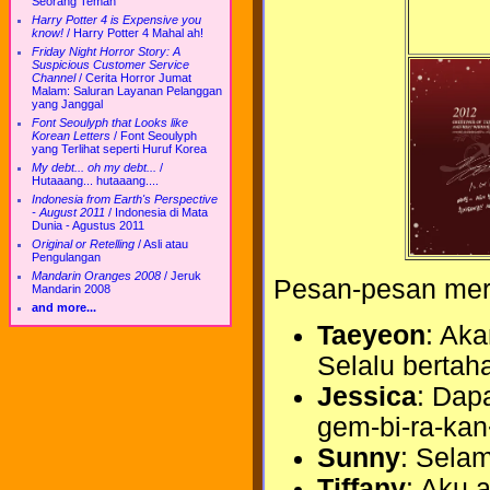
Seorang Teman
Harry Potter 4 is Expensive you
know!
/
Harry Potter 4 Mahal ah!
Friday Night Horror Story: A
Suspicious Customer Service
Channel
/
Cerita Horror Jumat
Malam: Saluran Layanan Pelanggan
yang Janggal
Font Seoulyph that Looks like
Korean Letters
/
Font Seoulyph
yang Terlihat seperti Huruf Korea
My debt... oh my debt...
/
Hutaaang... hutaaang....
Indonesia from Earth's Perspective
- August 2011
/
Indonesia di Mata
Dunia - Agustus 2011
Original or Retelling
/
Asli atau
Pengulangan
Mandarin Oranges 2008
/
Jeruk
Pesan-pesan mere
Mandarin 2008
and more...
Taeyeon
: Aka
Selalu bertah
Jessica
: Dap
gem-bi-ra-ka
Sunny
: Selam
Tiffany
: Aku 