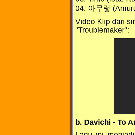
04. 아무렇 (Amuru
Video Klip dari s
"Troublemaker":
b.
Davichi - To A
Lagu ini menjadi