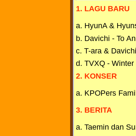
1. LAGU BARU
a. HyunA & Hyun
b. Davichi - To An
c. T-ara & Davich
d. TVXQ - Winter
2. KONSER
a. KPOPers Famil
3. BERITA
a. Taemin dan Su