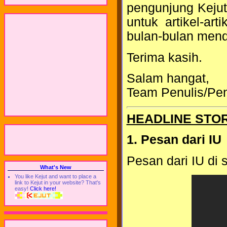
pengunjung Keju
untuk artikel-ar
bulan-bulan mend
Terima kasih.
Salam hangat,
Team Penulis/P
HEADLINE STO
1. Pesan dari IU
Pesan dari IU di 
What's New
You like Kejut and want to place a
link to Kejut in your website? That's
easy!
Click here!