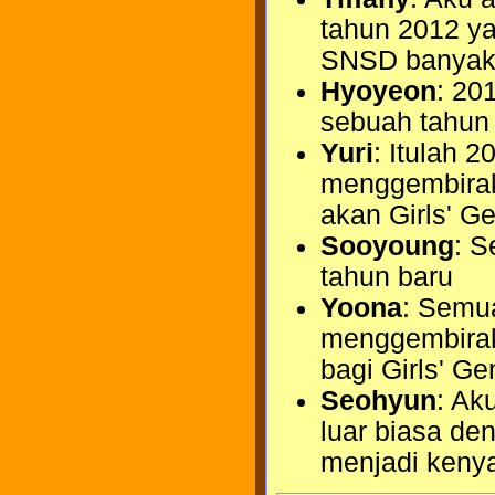
tahun 2012 y
SNSD banyak 
Hyoyeon
: 20
sebuah tahun
Yuri
: Itulah 
menggembirak
akan Girls' G
Sooyoung
: S
tahun baru
Yoona
: Semu
menggembiraka
bagi Girls' Ge
Seohyun
: Ak
luar biasa d
menjadi kenya