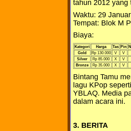
tahun 2012 yang t
Waktu: 29 Januari
Tempat: Blok M Pl
Biaya:
Kategori
Harga
Tas
Pin
N
Gold
Rp 130.000
V
V
Silver
Rp 85.000
X
V
Bronze
Rp 35.000
X
V
Bintang Tamu me
lagu KPop sepert
YBLAQ. Media part
dalam acara ini.
3. BERITA