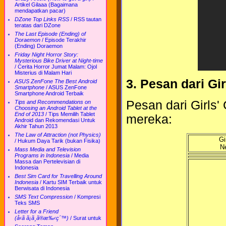
Artikel Gilaaa (Bagaimana
mendapatkan pacar)
DZone Top Links RSS
/
RSS tautan
teratas dari DZone
The Last Episode (Ending) of
Doraemon
/
Episode Terakhir
(Ending) Doraemon
Friday Night Horror Story:
Mysterious Bike Driver at Night-time
/
Cerita Horror Jumat Malam: Ojol
Misterius di Malam Hari
3. Pesan dari Gi
ASUS ZenFone The Best Android
Smartphone
/
ASUS ZenFone
Smartphone Android Terbaik
Pesan dari Girls
Tips and Recommendations on
Choosing an Android Tablet at the
End of 2013
/
Tips Memilih Tablet
mereka:
Android dan Rekomendasi Untuk
Akhir Tahun 2013
The Law of Attraction (not Physics)
Gi
/
Hukum Daya Tarik (bukan Fisika)
N
Mass Media and Television
Programs in Indonesia
/
Media
Massa dan Pertelevisian di
Indonesia
Best Sim Card for Travelling Around
Indonesia
/
Kartu SIM Terbaik untuk
Berwisata di Indonesia
SMS Text Compression
/
Kompresi
Teks SMS
Letter for a Friend
(å‹ã ã¡ã¸ã®æ‰‹ç´™)
/
Surat untuk