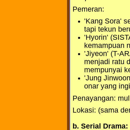
Pemeran:
'Kang Sora' se
tapi tekun be
'Hyorin' (SIST
kemampuan n
'Jiyeon' (T-AR
menjadi ratu d
mempunyai k
'Jung Jinwoon
onar yang ing
Penayangan: mula
Lokasi: (sama de
b. Serial Drama: