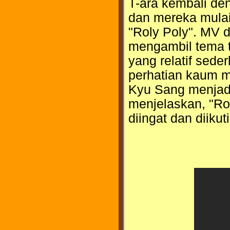
T-ara kembali de
dan mereka mulai
"Roly Poly". MV da
mengambil tema t
yang relatif sede
perhatian kaum m
Kyu Sang menjadi
menjelaskan, "R
diingat dan diiku