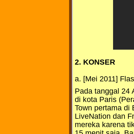
2. KONSER
a. [Mei 2011] Fla
Pada tanggal 24 A
di kota Paris (Per
Town pertama di E
LiveNation dan F
mereka karena tik
15 menit saja. B