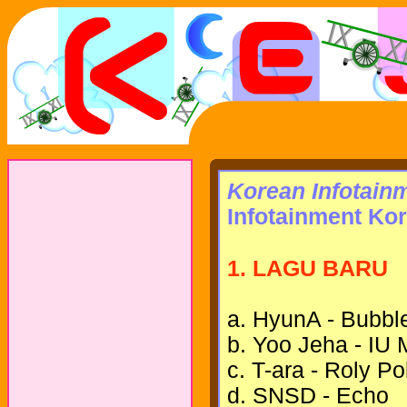
Korean Infotainm
Infotainment Kor
1. LAGU BARU
a. HyunA - Bubbl
b. Yoo Jeha - IU
c. T-ara - Roly Po
d. SNSD - Echo