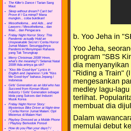
The Killer's Dance
/
Tarian Sang
Maut
Sleep without dream? Can't be!
Prove it!
/
Ga mimpi? Mana
mungkin... coba buktikan!
Mesothelioma... and Ads... and
Lawyers
/
Mesothelioma... dan
Iklan... dan Pengacara
b. Yoo Jeha in "
Friday Night Horror Story: This
Pandemic actually Hold an
Unspeakable Secret
/
Cerita Horror
Jumat Malam: Sesungguhnya
Yoo Jeha, seoran
Pandemi ini Menyimpan Rahasia
yang Tak Terungkap
program "SBS Kin
Merry Christmas 2008! Hmm,
what's the meaning?
/
Selamat Natal
dia menyanyikan 
2008! Ada artinya ga sih?
"Kiss Me Good-bye" Lyrics in
"Riding a Train" (
English and Japanese
/
Lirik "Kiss
Me Good-bye" bahasa Jepang /
mengesankan pan
Indonesia
Girls' Generation as an Idol who has
medley lagu-lagu
Succeed from Korean Music
Industry
/
Girls' Generation sebagai
terlihat. Populari
Idola yang Sukses dari Industri
Musik Korea
membuat dia dijulu
Friday Night Horror Story:
Mysterious Bike Driver at Night-time
/
Cerita Horror Jumat Malam: Ojol
Misterius di Malam Hari
Dalam wawancara 
Playboy Dressed as a Mobile Phone
/
Playboy Berkedok Ponsel
memulai debut ke
How do you Plan your days?
/