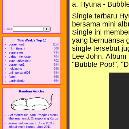
a. Hyuna - Bubbl
Single terbaru Hy
bersama mini alb
Email:
Single ini membe
yang bernuansa ge
This Week's Top 10
doraemon2
1114
single tersebut 
mlm_tianshi
808
supereyes
734
Lee John. Album ba
daftar_friendster
704
automaticwatch
702
"Bubble Pop!", "D
doraemon1
694
nokiasms
686
unimportant603
684
fatgirl
658
partikelindo
654
Random Articles
Set menus for "Slim" People
/
Menu
Makanan untuk Orang-orang Kurus
Korean Infotainment: June 2011
/
Infotainment Korea - Juni 2011