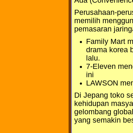
Ada (Convenience
Perusahaan-perus
memilih mengguna
pemasaran jaring
Family Mart 
drama korea b
lalu.
7-Eleven men
ini
LAWSON meng
Di Jepang toko s
kehidupan masyar
gelombang globa
yang semakin be