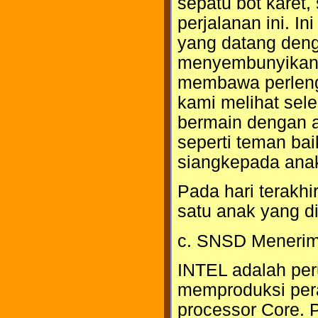
sepatu bot karet
perjalanan ini. In
yang datang deng
menyembunyikan 
membawa perlengk
kami melihat sele
bermain dengan 
seperti teman ba
siangkepada anak-
Pada hari terakhi
satu anak yang di
c. SNSD Menerim
INTEL adalah per
memproduksi pera
processor Core. P