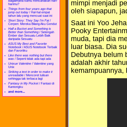
Bagaimana kamu Rencanakan hari-
mimpi menjadi pen
harimu?
Things from four years ago that
oleh siapapun, jad
jump out today
/
Hal-hal empat
tahun lalu yang mencuat saat ini
Short Story: They Say I'm Fat
/
Saat ini Yoo Jeha
Cerpen: Mereka Bilang Aku Gendut
Pooky Entertain
Half a Bucket and Something is
Better than Something
/
Setengah
Ember dan Sesuatu Lebih Baik
muda, tapi dia m
daripada Sesuatu
ASUS My Best and Favorite
luar biasa. Dia s
Notebook
/
ASUS Notebook Terbaik
dan Favoritku
Debutnya belum bi
Like there was nothing but there
was
/
Seperti tidak ada tapi ada
adalah akhir tahu
Unixue Valentine
/
Valentine yang
Unix
kemampuannya, b
Striking a text in order to make it
unreadable
/
Mencoret tulisan
sehingga tak terbaca lagi
Fantasy in My Pocket
/
Fantasi di
Kantongku
and more...