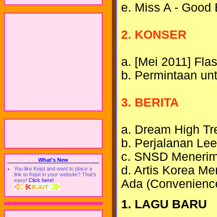
e. Miss A - Good
2. KONSER
a. [Mei 2011] Fla
b. Permintaan un
3. BERITA
a. Dream High Tre
b. Perjalanan Lee
c. SNSD Menerim
What's New
d. Artis Korea M
You like Kejut and want to place a
link to Kejut in your website? That's
easy!
Click here!
Ada (Convenience
1. LAGU BARU