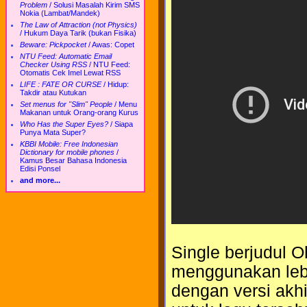
Problem
/
Solusi Masalah Kirim SMS
Nokia (Lambat/Mandek)
The Law of Attraction (not Physics)
/
Hukum Daya Tarik (bukan Fisika)
Beware: Pickpocket
/
Awas: Copet
NTU Feed: Automatic Email
Checker Using RSS
/
NTU Feed:
Otomatis Cek Imel Lewat RSS
LIFE : FATE OR CURSE
/
Hidup:
Takdir atau Kutukan
Set menus for "Slim" People
/
Menu
Makanan untuk Orang-orang Kurus
Who Has the Super Eyes?
/
Siapa
Punya Mata Super?
KBBI Mobile: Free Indonesian
Dictionary for mobile phones
/
Kamus Besar Bahasa Indonesia
Edisi Ponsel
and more...
Single berjudul Oh
menggunakan lebi
dengan versi akhi