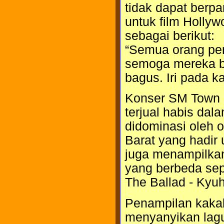
tidak dapat berpa
untuk film Hollyw
sebagai berikut:
“Semua orang perg
semoga mereka b
bagus. Iri pada k
Konser SM Town di
terjual habis dal
didominasi oleh 
Barat yang hadir 
juga menampilkan
yang berbeda sepe
The Ballad - Kyu
Penampilan kakak 
menyanyikan lagu