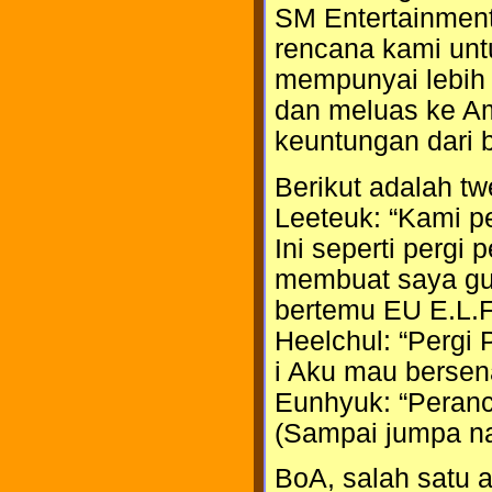
SM Entertainment
rencana kami unt
mempunyai lebih 
dan meluas ke A
keuntungan dari b
Berikut adalah tw
Leeteuk: “Kami p
Ini seperti pergi
membuat saya gug
bertemu EU E.L.F 
Heelchul: “Pergi P
i Aku mau bersen
Eunhyuk: “Peranci
(Sampai jumpa nan
BoA, salah satu a