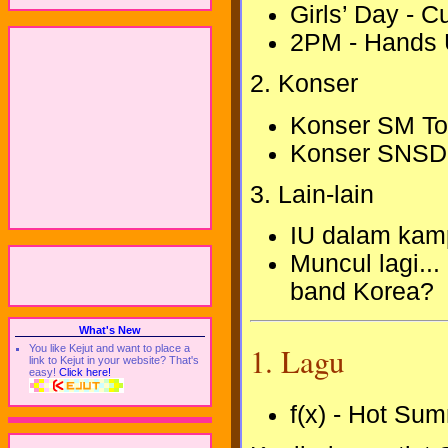
Girls’ Day - C
2PM - Hands
2. Konser
Konser SM To
Konser SNSD 
3. Lain-lain
IU dalam kam
Muncul lagi..
band Korea?
What's New
1. Lagu
You like Kejut and want to place a
link to Kejut in your website? That's
easy!
Click here!
f(x) - Hot Su