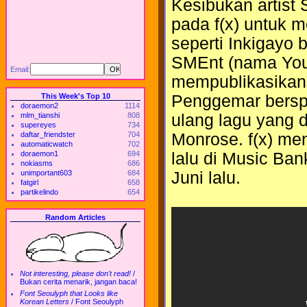
Kesibukan artist
pada f(x) untuk 
seperti Inkigayo b
SMEnt (nama You
Email:
mempublikasikan s
This Week's Top 10
Penggemar berspe
doraemon2
1114
mlm_tianshi
808
ulang lagu yang 
supereyes
734
daftar_friendster
704
Monrose. f(x) men
automaticwatch
702
doraemon1
694
lalu di Music Ban
nokiasms
686
unimportant603
684
Juni lalu.
fatgirl
658
partikelindo
654
Random Articles
Not interesting, please don't read!
/
Bukan cerita menarik, jangan baca!
Font Seoulyph that Looks like
Korean Letters
/
Font Seoulyph