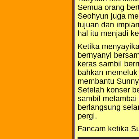
Semua orang bert
Seohyun juga me
tujuan dan impia
hal itu menjadi k
Ketika menyayika
bernyanyi bersa
keras sambil ber
bahkan memeluk S
membantu Sunny 
Setelah konser b
sambil melambai-l
berlangsung sel
pergi.
Fancam ketika S