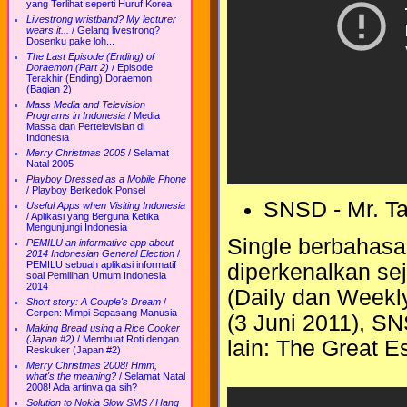
yang Terlihat seperti Huruf Korea
Livestrong wristband? My lecturer
wears it...
/
Gelang livestrong?
Dosenku pake loh...
The Last Episode (Ending) of
Doraemon (Part 2)
/
Episode
Terakhir (Ending) Doraemon
(Bagian 2)
Mass Media and Television
Programs in Indonesia
/
Media
Massa dan Pertelevisian di
Indonesia
Merry Christmas 2005
/
Selamat
Natal 2005
Playboy Dressed as a Mobile Phone
/
Playboy Berkedok Ponsel
SNSD - Mr. Ta
Useful Apps when Visiting Indonesia
/
Aplikasi yang Berguna Ketika
Mengunjungi Indonesia
Single berbahasa
PEMILU an informative app about
2014 Indonesian General Election
/
PEMILU sebuah aplikasi informatif
diperkenalkan se
soal Pemilihan Umum Indonesia
2014
(Daily dan Weekl
Short story: A Couple's Dream
/
Cerpen: Mimpi Sepasang Manusia
(3 Juni 2011), S
Making Bread using a Rice Cooker
(Japan #2)
/
Membuat Roti dengan
lain: The Great E
Reskuker (Japan #2)
Merry Christmas 2008! Hmm,
what's the meaning?
/
Selamat Natal
2008! Ada artinya ga sih?
Solution to Nokia Slow SMS / Hang