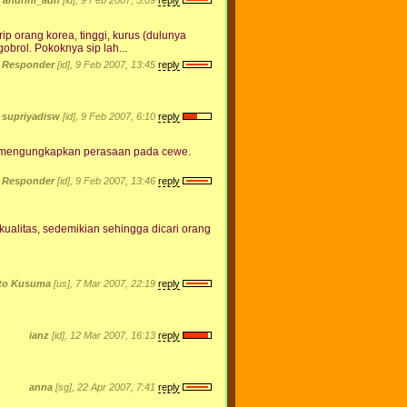
ip orang korea, tinggi, kurus (dulunya
obrol. Pokoknya sip lah...
Responder
[id], 9 Feb 2007, 13:45
reply
supriyadisw
[id], 9 Feb 2007, 6:10
reply
ya mengungkapkan perasaan pada cewe.
Responder
[id], 9 Feb 2007, 13:46
reply
kualitas, sedemikian sehingga dicari orang
nto Kusuma
[us], 7 Mar 2007, 22:19
reply
ianz
[id], 12 Mar 2007, 16:13
reply
anna
[sg], 22 Apr 2007, 7:41
reply