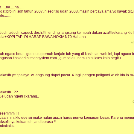
.....ha.....ha......
ngat bro ini sdh tahun 2007, n sedit lg udah 2008, masih percaya ama yg kayak git
le........
duch..aduch..capeck dech.!!!mending langsung ke mbah dukun aza!!!sekarang kl
ula+KOPI.TAPI DI HARAP BAWA NOKIA N70.Hahaha...
u
ah ngaco berat, gue dulu pernah kerjain tuh yang di kasih tau web ini, tapi ngaco b
agusan tips dari hitmansystem.com , gue selalu nemuin sukses kalo begitu.
akasih ye tips nye. w langsung dapet pacar. 4 lagi. pengen poligami w. eh klo lo mw
akasih...??
ue udah ngerti ckarang..
seemmm !!!!
paan nih..klo gue sii make naluri aja..n harus punya kemauan besar. Karena menuru
eksofilnya keluar tuh, and berasa !!
iakakakka