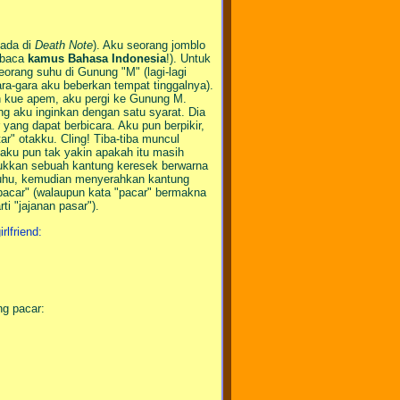
 ada di
Death Note
). Aku seorang jomblo
g baca
kamus Bahasa Indonesia
!). Untuk
orang suhu di Gunung "M" (lagi-lagi
a-gara aku beberkan tempat tinggalnya).
ah kue apem, aku pergi ke Gunung M.
g aku inginkan dengan satu syarat. Dia
ang dapat berbicara. Aku pun berpikir,
" otakku. Cling! Tiba-tiba muncul
 aku pun tak yakin apakah itu masih
jukkan sebuah kantung keresek berwarna
suhu, kemudian menyerahkan kantung
pacar" (walaupun kata "pacar" bermakna
ti "jajanan pasar").
rlfriend:
ng pacar: