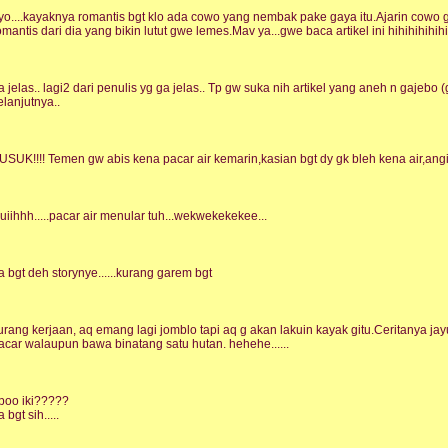
yo....kayaknya romantis bgt klo ada cowo yang nembak pake gaya itu.Ajarin cowo 
omantis dari dia yang bikin lutut gwe lemes.Mav ya...gwe baca artikel ini hihihihihihi
a jelas.. lagi2 dari penulis yg ga jelas.. Tp gw suka nih artikel yang aneh n gajebo (ga
elanjutnya..
USUK!!!! Temen gw abis kena pacar air kemarin,kasian bgt dy gk bleh kena air,angin.
uiihhh.....pacar air menular tuh...wekwekekekee...
a bgt deh storynye......kurang garem bgt
urang kerjaan, aq emang lagi jomblo tapi aq g akan lakuin kayak gitu.Ceritanya jay
acar walaupun bawa binatang satu hutan. hehehe......
poo iki?????
a bgt sih.....