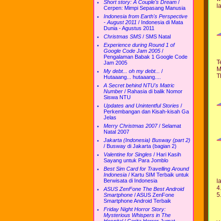
Short story: A Couple's Dream
/
l
Cerpen: Mimpi Sepasang Manusia
Indonesia from Earth's Perspective
- August 2011
/
Indonesia di Mata
Dunia - Agustus 2011
Christmas SMS
/
SMS Natal
Experience during Round 1 of
Google Code Jam 2005
/
Pengalaman Babak 1 Google Code
T
Jam 2005
M
My debt... oh my debt...
/
T
Hutaaang... hutaaang....
A Secret behind NTU's Matric
Number
/
Rahasia di balik Nomor
Siswa NTU
Updates and Unintentful Stories
/
Perkembangan dan Kisah-kisah Ga
Jelas
Merry Christmas 2007
/
Selamat
Natal 2007
Jakarta (Indonesia) Busway (part 2)
/
Busway di Jakarta (bagian 2)
Valentine for Singles
/
Hari Kasih
Sayang untuk Para Jomblo
Best Sim Card for Travelling Around
Indonesia
/
Kartu SIM Terbaik untuk
l
Berwisata di Indonesia
4
ASUS ZenFone The Best Android
5
Smartphone
/
ASUS ZenFone
Smartphone Android Terbaik
Friday Night Horror Story:
Mysterious Whispers in The