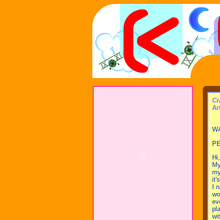
Cr
Ar
WA
PE
Hi
My
my
it
I 
wo
ev
pl
wi