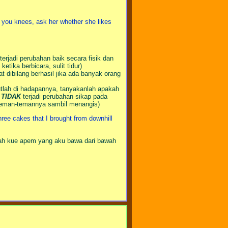
n you knees, ask her whether she likes
erjadi perubahan baik secara fisik dan
etika berbicara, sulit tidur)
 dibilang berhasil jika ada banyak orang
tutlah di hadapannya, tanyakanlah apakah
a
TIDAK
terjadi perubahan sikap pada
 teman-temannya sambil menangis)
hree cakes that I brought from downhill
 buah kue apem yang aku bawa dari bawah