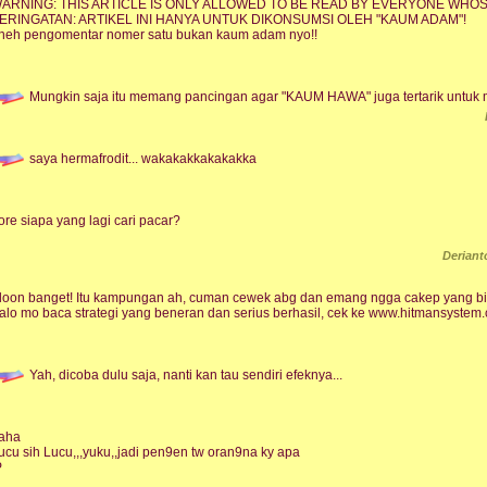
ARNING: THIS ARTICLE IS ONLY ALLOWED TO BE READ BY EVERYONE WHOS
ERINGATAN: ARTIKEL INI HANYA UNTUK DIKONSUMSI OLEH "KAUM ADAM"!
neh pengomentar nomer satu bukan kaum adam nyo!!
Mungkin saja itu memang pancingan agar "KAUM HAWA" juga tertarik untu
saya hermafrodit... wakakakkakakakka
ore siapa yang lagi cari pacar?
Derian
loon banget! Itu kampungan ah, cuman cewek abg dan emang ngga cakep yang bisa
alo mo baca strategi yang beneran dan serius berhasil, cek ke www.hitmansystem.co
Yah, dicoba dulu saja, nanti kan tau sendiri efeknya...
aha
ucu sih Lucu,,,yuku,,jadi pen9en tw oran9na ky apa
P