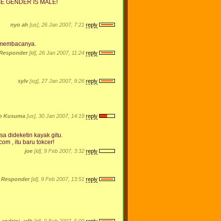
E GENDER IS MALE!
nyo ah
[us], 26 Jan 2007, 7:21
reply
k membacanya.
Responder
[id], 26 Jan 2007, 11:24
reply
sylv
[sg], 27 Jan 2007, 9:26
reply
to Kusuma
[us], 30 Jan 2007, 14:19
reply
 dideketin kayak gitu.
m , itu baru tokcer!
joe
[id], 9 Feb 2007, 3:32
reply
Responder
[id], 9 Feb 2007, 13:51
reply
andrini_adh
[id], 9 Feb 2007, 5:09
reply