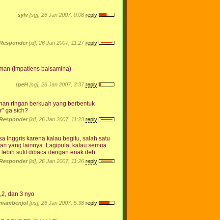
sylv
[sg], 26 Jan 2007, 0:08
reply
Responder
[id], 26 Jan 2007, 11:27
reply
man (Impatiens balsamina)
!peH
[sg], 26 Jan 2007, 3:37
reply
kanan ringan berkuah yang berbentuk
r" ga sich?
Responder
[id], 26 Jan 2007, 11:23
reply
Inggris karena kalau begitu, salah satu
gan yang lainnya. Lagipula, kalau semua
lebih sulit dibaca dengan enak deh.
Responder
[id], 26 Jan 2007, 11:26
reply
,2, dan 3 nyo
imambenjol
[us], 26 Jan 2007, 5:38
reply