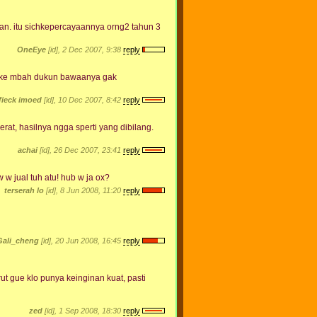
uan. itu sichkepercayaannya orng2 tahun 3
OneEye
[id], 2 Dec 2007, 9:38
reply
u ke mbah dukun bawaanya gak
fieck imoed
[id], 10 Dec 2007, 8:42
reply
erat, hasilnya ngga sperti yang dibilang.
achai
[id], 26 Dec 2007, 23:41
reply
 w jual tuh atu! hub w ja ox?
terserah lo
[id], 8 Jun 2008, 11:20
reply
Gali_cheng
[id], 20 Jun 2008, 16:45
reply
t gue klo punya keinginan kuat, pasti
zed
[id], 1 Sep 2008, 18:30
reply