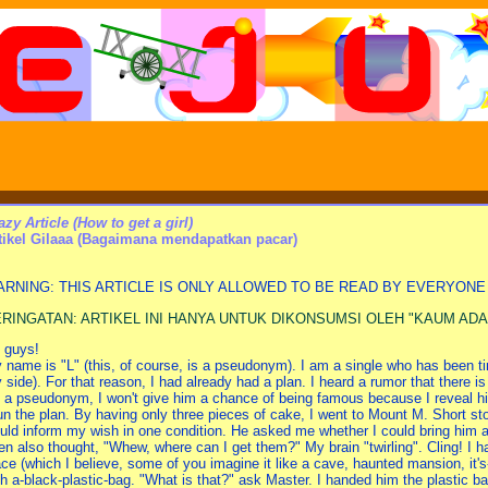
azy Article (How to get a girl)
tikel Gilaaa (Bagaimana mendapatkan pacar)
RNING: THIS ARTICLE IS ONLY ALLOWED TO BE READ BY EVERYON
RINGATAN: ARTIKEL INI HANYA UNTUK DIKONSUMSI OLEH "KAUM ADA
, guys!
 name is "L" (this, of course, is a pseudonym). I am a single who has been tire
 side). For that reason, I had already had a plan. I heard a rumor that there i
's a pseudonym, I won't give him a chance of being famous because I reveal his 
run the plan. By having only three pieces of cake, I went to Mount M. Short st
uld inform my wish in one condition. He asked me whether I could bring him a
en also thought, "Whew, where can I get them?" My brain "twirling". Cling! I h
ace (which I believe, some of you imagine it like a cave, haunted mansion, it's
th a-black-plastic-bag. "What is that?" ask Master. I handed him the plastic b