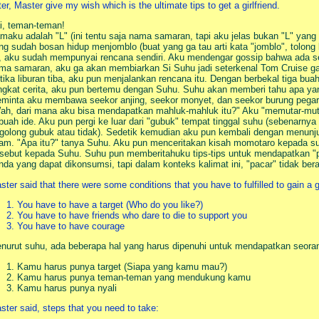
ter, Master give my wish which is the ultimate tips to get a girlfriend.
i, teman-teman!
maku adalah "L" (ini tentu saja nama samaran, tapi aku jelas bukan "L" yang
ng sudah bosan hidup menjomblo (buat yang ga tau arti kata "jomblo", tolon
u, aku sudah mempunyai rencana sendiri. Aku mendengar gossip bahwa ada se
ma samaran, aku ga akan membiarkan Si Suhu jadi seterkenal Tom Cruise gar
tika liburan tiba, aku pun menjalankan rencana itu. Dengan berbekal tiga bu
ngkat cerita, aku pun bertemu dengan Suhu. Suhu akan memberi tahu apa yan
minta aku membawa seekor anjing, seekor monyet, dan seekor burung pegar y
ah, dari mana aku bisa mendapatkan mahluk-mahluk itu?" Aku "memutar-mutar
buah ide. Aku pun pergi ke luar dari "gubuk" tempat tinggal suhu (sebenarnya
rgolong gubuk atau tidak). Sedetik kemudian aku pun kembali dengan menun
tam. "Apa itu?" tanya Suhu. Aku pun menceritakan kisah momotaro kepada 
rsebut kepada Suhu. Suhu pun memberitahuku tips-tips untuk mendapatkan "
nda yang dapat dikonsumsi, tapi dalam konteks kalimat ini, "pacar" tidak berar
ster said that there were some conditions that you have to fulfilled to gain a gi
You have to have a target (Who do you like?)
You have to have friends who dare to die to support you
You have to have courage
nurut suhu, ada beberapa hal yang harus dipenuhi untuk mendapatkan seora
Kamu harus punya target (Siapa yang kamu mau?)
Kamu harus punya teman-teman yang mendukung kamu
Kamu harus punya nyali
ster said, steps that you need to take: