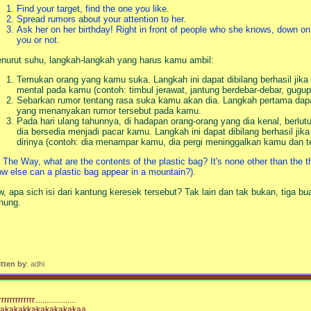
Find your target, find the one you like.
Spread rumors about your attention to her.
Ask her on her birthday! Right in front of people who she knows, down o
you or not.
nurut suhu, langkah-langkah yang harus kamu ambil:
Temukan orang yang kamu suka. Langkah ini dapat dibilang berhasil jika t
mental pada kamu (contoh: timbul jerawat, jantung berdebar-debar, gugup k
Sebarkan rumor tentang rasa suka kamu akan dia. Langkah pertama dapat
yang menanyakan rumor tersebut pada kamu.
Pada hari ulang tahunnya, di hadapan orang-orang yang dia kenal, berlu
dia bersedia menjadi pacar kamu. Langkah ini dapat dibilang berhasil jik
dirinya (contoh: dia menampar kamu, dia pergi meninggalkan kamu dan
 The Way, what are the contents of the plastic bag? It's none other than the t
ow else can a plastic bag appear in a mountain?).
w, apa sich isi dari kantung keresek tersebut? Tak lain dan tak bukan, tiga
nung.
itten by
: adhi
rrrrrrrrrrrr....................
akakakkakakakakakaa...