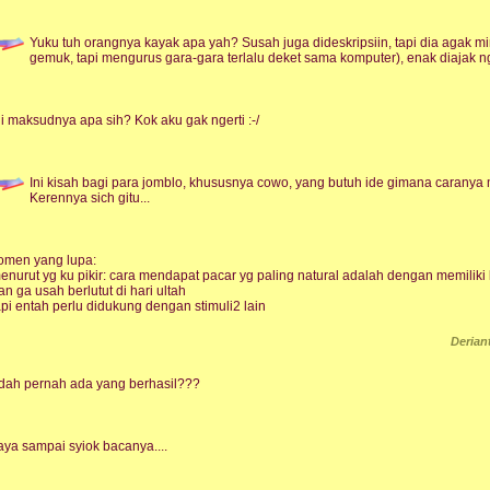
Yuku tuh orangnya kayak apa yah? Susah juga dideskripsiin, tapi dia agak mir
gemuk, tapi mengurus gara-gara terlalu deket sama komputer), enak diajak ng
ni maksudnya apa sih? Kok aku gak ngerti :-/
Ini kisah bagi para jomblo, khususnya cowo, yang butuh ide gimana caran
Kerennya sich gitu...
omen yang lupa:
enurut yg ku pikir: cara mendapat pacar yg paling natural adalah dengan memiliki 
an ga usah berlutut di hari ultah
api entah perlu didukung dengan stimuli2 lain
Deria
dah pernah ada yang berhasil???
aya sampai syiok bacanya....