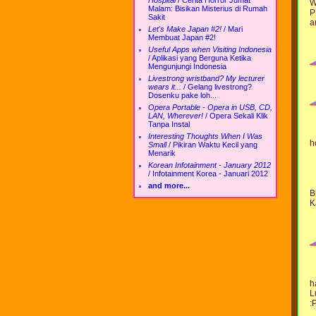
Hospital
/
Cerita Horror Jumat
W
Malam: Bisikan Misterius di Rumah
P
Sakit
a
Let's Make Japan #2!
/
Mari
Membuat Japan #2!
Useful Apps when Visiting Indonesia
/
Aplikasi yang Berguna Ketika
Mengunjungi Indonesia
Livestrong wristband? My lecturer
wears it...
/
Gelang livestrong?
Dosenku pake loh...
Opera Portable - Opera in USB, CD,
LAN, Wherever!
/
Opera Sekali Klik
Tanpa Instal
Interesting Thoughts When I Was
h
Small
/
Pikiran Waktu Kecil yang
Menarik
Korean Infotainment - January 2012
/
Infotainment Korea - Januari 2012
and more...
B
K
h
L
: