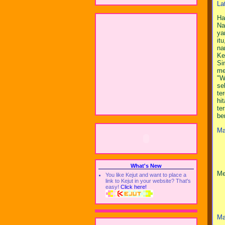
La
Ha
Na
ya
it
na
Ke
Si
me
"W
se
te
hi
te
be
Ma
What's New
Me
You like Kejut and want to place a
link to Kejut in your website? That's
easy!
Click here!
Ma