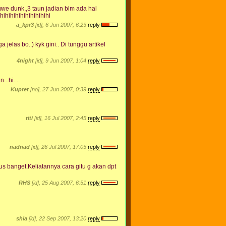
gwe dunk,,3 taun jadian blm ada hal
hihihihihihihihihihi
a_kpr3
[id], 6 Jun 2007, 6:23
reply
 jelas bo..) kyk gini.. Di tunggu artikel
4night
[id], 9 Jun 2007, 1:04
reply
..hi....
Kupret
[no], 27 Jun 2007, 0:39
reply
titi
[id], 16 Jul 2007, 2:45
reply
nadnad
[id], 26 Jul 2007, 17:05
reply
us banget.Keliatannya cara gitu g akan dpt
RHS
[id], 25 Aug 2007, 6:51
reply
shia
[id], 22 Sep 2007, 13:20
reply