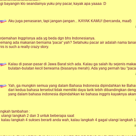
agi bayangin klo seandainya yuku pny pacar, kayak apa yaaaa :D
Aku juga penasaran, tapi jangan-jangan... KAYAK KAMU! (bercanda, maaf)
erjemahan Inggrisnya ada yg beda dgn bhs Indonesianya.
emang ada makanan bernama 'pacar' yah? Setahuku pacar air adalah nama tana
his is such a really crazy story.
Kalau di pasar-pasar di Jawa Barat sich ada. Kalau ga salah itu sejenis ma
bulatan-bulatan kecil berwarna (biasanya merah). Ada yang pernah tau "paca
Yah, ga mungkin semua yang dalam Bahasa Indonesia dipindahkan ke Bahasa 
dari kedua bahasa tersebut tidak memiliki daya tarik lebih dibandingkan den
yang dalam bahasa indonesia dipindahkan ke bahasa inggris kayaknya akan 
angkah tambahan :
. ulangi langkah 2 dan 3 untuk beberapa saat
. kalau langkah 4 sukses berarti anda wah, kalau langkah 4 gagal ulangi langkah 1