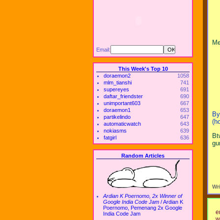
Me
Email:
This Week's Top 10
doraemon2
1058
mlm_tianshi
741
supereyes
691
daftar_friendster
690
unimportant603
667
doraemon1
653
By
partikelindo
647
(h
automaticwatch
643
nokiasms
639
Bt
fatgirl
636
gu
Random Articles
Wr
Ardian K Poernomo, 2x Winner of
Google India Code Jam
/
Ardian K
Poernomo, Pemenang 2x Google
er
India Code Jam
w