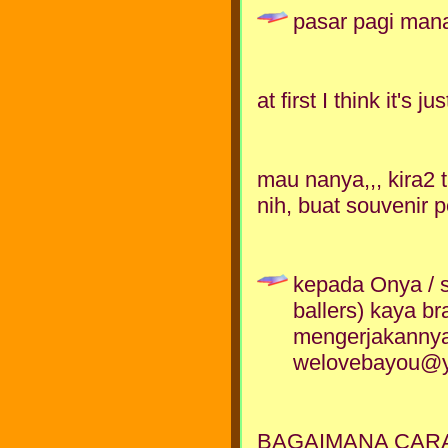
pasar pagi mana
at first I think it's 
mau nanya,,, kira2
nih, buat souvenir p
kepada Onya / s
ballers) kaya b
mengerjakannya,
welovebayou@yah
BAGAIMANA CAR