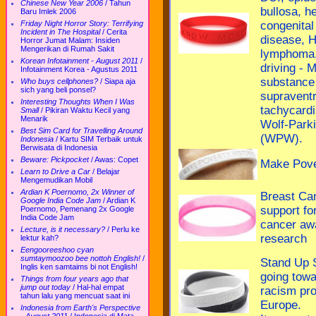
Chinese New Year 2006
/
Tahun
bullosa, h
Baru Imlek 2006
Friday Night Horror Story: Terrifying
congenital
Incident in The Hospital
/
Cerita
disease, H
Horror Jumat Malam: Insiden
Mengerikan di Rumah Sakit
lymphoma,
Korean Infotainment - August 2011
/
driving -
Infotainment Korea - Agustus 2011
substance
Who buys cellphones?
/
Siapa aja
sich yang beli ponsel?
supraventr
Interesting Thoughts When I Was
tachycard
Small
/
Pikiran Waktu Kecil yang
Menarik
Wolf-Park
Best Sim Card for Travelling Around
(WPW).
Indonesia
/
Kartu SIM Terbaik untuk
Berwisata di Indonesia
Beware: Pickpocket
/
Awas: Copet
Make Pove
Learn to Drive a Car
/
Belajar
Mengemudikan Mobil
Ardian K Poernomo, 2x Winner of
Breast Ca
Google India Code Jam
/
Ardian K
support fo
Poernomo, Pemenang 2x Google
India Code Jam
cancer aw
Lecture, is it necessary?
/
Perlu ke
research
lektur kah?
Eengooreeshoo cyan
sumtaymoozoo bee nottoh English!
/
Stand Up 
Inglis ken samtaims bi not English!
going towa
Things from four years ago that
jump out today
/
Hal-hal empat
racism pro
tahun lalu yang mencuat saat ini
Europe.
Indonesia from Earth's Perspective