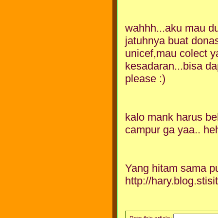
wahhh...aku mau du
jatuhnya buat donas
unicef,mau colect y
kesadaran...bisa da
please :)
kalo mank harus beli
campur ga yaa.. he
Yang hitam sama put
http://hary.blog.stis