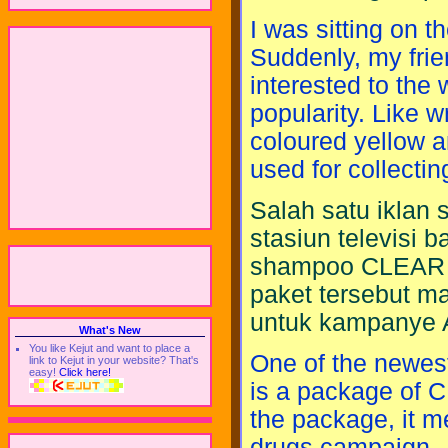
I was sitting on th
Suddenly, my frie
interested to the 
popularity. Like w
coloured yellow 
used for collecti
Salah satu iklan
stasiun televisi 
shampoo CLEAR d
paket tersebut 
untuk kampanye 
What's New
You like Kejut and want to place a
One of the newes
link to Kejut in your website? That's
easy!
Click here!
is a package of 
the package, it 
drugs campaign.