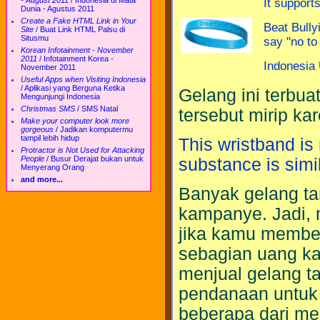
- August 2011
/
Indonesia di Mata
It support
Dunia - Agustus 2011
Create a Fake HTML Link in Your
Beat Bully
Site
/
Buat Link HTML Palsu di
Situsmu
say "no to 
Korean Infotainment - November
2011
/
Infotainment Korea -
Indonesia 
November 2011
Useful Apps when Visiting Indonesia
/
Aplikasi yang Berguna Ketika
Gelang ini terbua
Mengunjungi Indonesia
Christmas SMS
/
SMS Natal
tersebut mirip kar
Make your computer look more
gorgeous
/
Jadikan komputermu
tampil lebih hidup
This wristband is
Protractor is Not Used for Attacking
People
/
Busur Derajat bukan untuk
substance is simila
Menyerang Orang
and more...
Banyak gelang ta
kampanye. Jadi, 
jika kamu membel
sebagian uang k
menjual gelang t
pendanaan untuk t
beberapa dari me