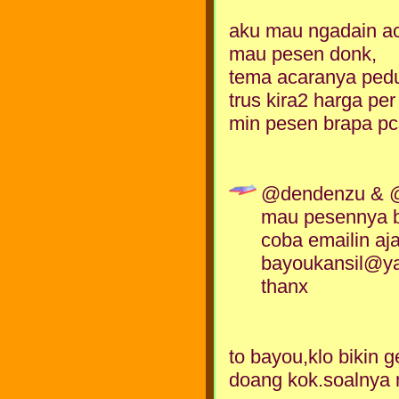
aku mau ngadain ac
mau pesen donk,
tema acaranya pedu
trus kira2 harga per
min pesen brapa p
@dendenzu & 
mau pesennya b
coba emailin aj
bayoukansil@y
thanx
to bayou,klo bikin 
doang kok.soalnya m