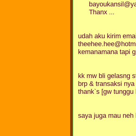
bayoukansil@ya
Thanx ...
udah aku kirim emai
theehee.hee@hotmai
kemanamana tapi ga
kk mw bli gelasng 
brp & transaksi nya
thank`s [gw tunggu
saya juga mau neh b