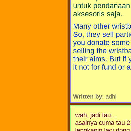
untuk pendanaan 
aksesoris saja.
Many other wristb
So, they sell part
you donate some 
selling the wrist
their aims. But i
it not for fund o
Written by
: adhi
wah, jadi tau...
asalnya cuma tau 2
lengkapin lagi dong 