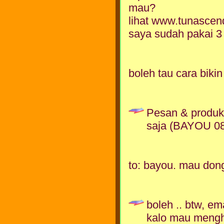
mau?
lihat www.tunascen
saya sudah pakai 3 
boleh tau cara biki
Pesan & produks
saja (BAYOU 0
to: bayou. mau dong
boleh .. btw, ema
kalo mau mengh