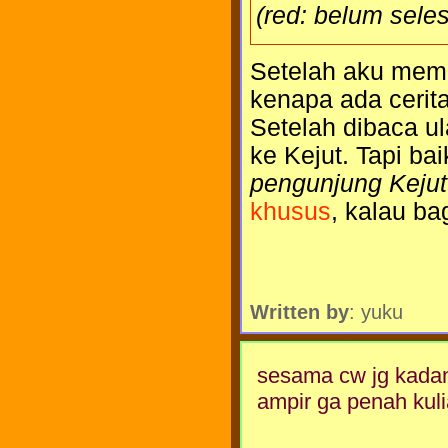
(red: belum seles
Setelah aku memb
kenapa ada cerit
Setelah dibaca u
ke Kejut. Tapi ba
pengunjung Kejut
khusus
, kalau ba
Written by
: yuku
sesama cw jg kadan
ampir ga penah kuli