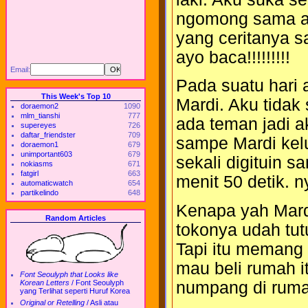
ngomong sama ak
yang ceritanya s
ayo baca!!!!!!!!!
Email:
Pada suatu hari a
This Week's Top 10
Mardi. Aku tidak
doraemon2
1090
mlm_tianshi
777
ada teman jadi a
supereyes
726
daftar_friendster
709
sampe Mardi kelu
doraemon1
679
unimportant603
679
sekali digituin s
nokiasms
671
fatgirl
663
menit 50 detik. 
automaticwatch
654
partikelindo
648
Kenapa yah Mard
Random Articles
tokonya udah tu
Tapi itu memang 
mau beli rumah i
Font Seoulyph that Looks like
numpang di ruma
Korean Letters
/
Font Seoulyph
yang Terlihat seperti Huruf Korea
Original or Retelling
/
Asli atau