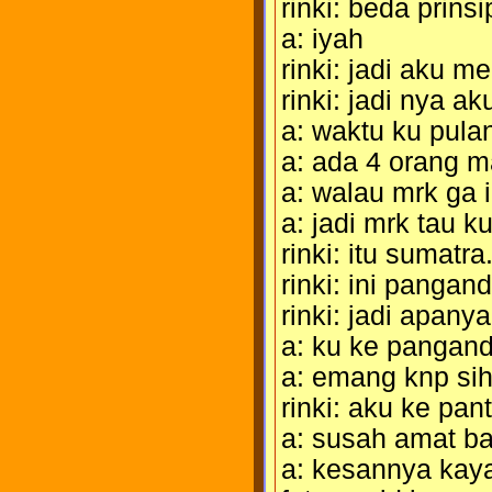
rinki: beda prinsi
a: iyah
rinki: jadi aku m
rinki: jadi nya a
a: waktu ku pula
a: ada 4 orang ma
a: walau mrk ga i
a: jadi mrk tau ku
rinki: itu sumatra.
rinki: ini pangan
rinki: jadi apanya
a: ku ke pangan
a: emang knp si
rinki: aku ke pan
a: susah amat ba
a: kesannya kaya 