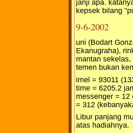
janji apa. katany
kepsek bilang "p
9-6-2002
uni (Bodart Gonza
Ekanugraha), rin
mantan sekelas,
temen bukan kena
imel = 93011 (13
time = 6205.2 j
messenger = 12 o
= 312 (kebanyak
Libur panjang mula
atas hadiahnya.