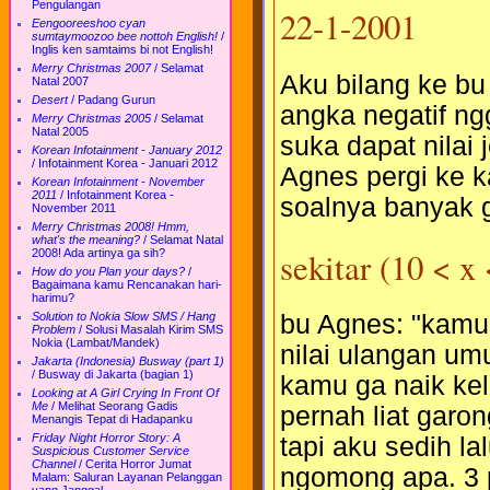
Pengulangan
22-1-2001
Eengooreeshoo cyan
sumtaymoozoo bee nottoh English!
/
Inglis ken samtaims bi not English!
Merry Christmas 2007
/
Selamat
Aku bilang ke bu
Natal 2007
Desert
/
Padang Gurun
angka negatif ng
Merry Christmas 2005
/
Selamat
Natal 2005
suka dapat nilai
Korean Infotainment - January 2012
/
Infotainment Korea - Januari 2012
Agnes pergi ke k
Korean Infotainment - November
2011
/
Infotainment Korea -
soalnya banyak 
November 2011
Merry Christmas 2008! Hmm,
what's the meaning?
/
Selamat Natal
sekitar (10 < x
2008! Ada artinya ga sih?
How do you Plan your days?
/
Bagaimana kamu Rencanakan hari-
harimu?
Solution to Nokia Slow SMS / Hang
bu Agnes: "kamu 
Problem
/
Solusi Masalah Kirim SMS
Nokia (Lambat/Mandek)
nilai ulangan um
Jakarta (Indonesia) Busway (part 1)
/
Busway di Jakarta (bagian 1)
kamu ga naik kel
Looking at A Girl Crying In Front Of
Me
/
Melihat Seorang Gadis
pernah liat garon
Menangis Tepat di Hadapanku
Friday Night Horror Story: A
tapi aku sedih la
Suspicious Customer Service
Channel
/
Cerita Horror Jumat
ngomong apa. 3 
Malam: Saluran Layanan Pelanggan