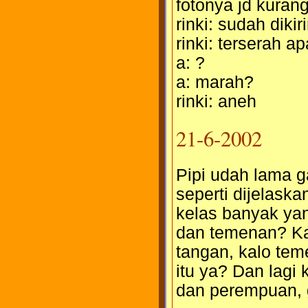
fotonya jd kuran
rinki: sudah dikir
rinki: terserah a
a: ?
a: marah?
rinki: aneh
21-6-2002
Pipi udah lama g
seperti dijelaska
kelas banyak ya
dan temenan? Ka
tangan, kalo tem
itu ya? Dan lagi
dan perempuan, g