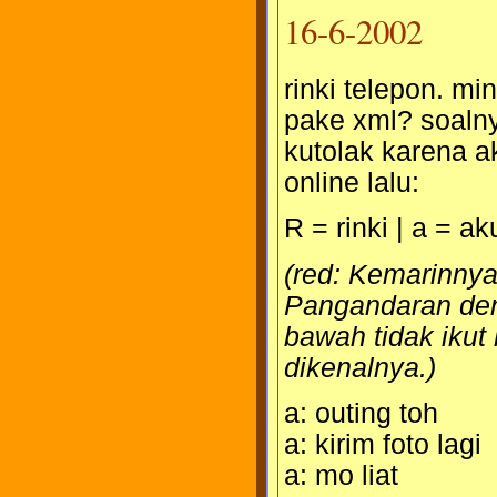
16-6-2002
rinki telepon. mi
pake xml? soalnya
kutolak karena ak
online lalu:
R = rinki | a = ak
(red: Kemarinnya 
Pangandaran den
bawah tidak ikut
dikenalnya.)
a: outing toh
a: kirim foto lagi
a: mo liat