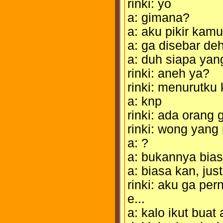
rinki: yo
a: gimana?
a: aku pikir kam
a: ga disebar de
a: duh siapa ya
rinki: aneh ya?
rinki: menurutku
a: knp
rinki: ada orang g
rinki: wong yang 
a: ?
a: bukannya bia
a: biasa kan, jus
rinki: aku ga pern
e...
a: kalo ikut buat 