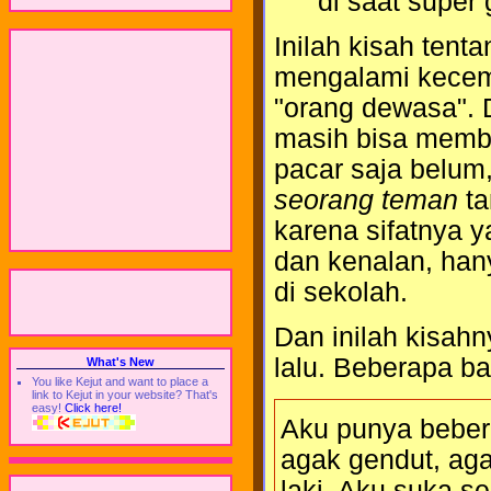
di saat super 
Inilah kisah tent
mengalami kecem
"orang dewasa". D
masih bisa memb
pacar saja belum
seorang teman
ta
karena sifatnya 
dan kenalan, han
di sekolah.
Dan inilah kisahn
lalu. Beberapa ba
What's New
You like Kejut and want to place a
link to Kejut in your website? That's
easy!
Click here!
Aku punya beber
agak gendut, ag
laki. Aku suka 