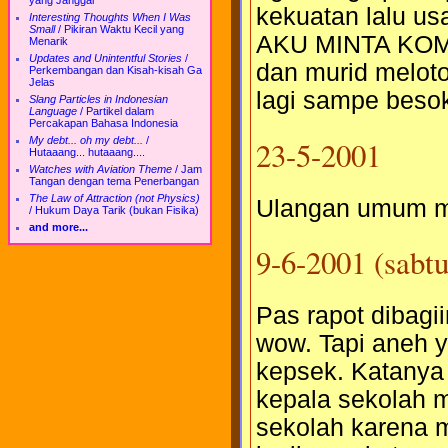
yang Janggal
kekuatan lalu us
Interesting Thoughts When I Was
Small
/
Pikiran Waktu Kecil yang
AKU MINTA KOMP
Menarik
Updates and Unintentful Stories
/
dan murid meloto
Perkembangan dan Kisah-kisah Ga
Jelas
lagi sampe beso
Slang Particles in Indonesian
Language
/
Partikel dalam
Percakapan Bahasa Indonesia
23-5-2001
My debt... oh my debt...
/
Hutaaang... hutaaang....
Watches with Aviation Theme
/
Jam
Tangan dengan tema Penerbangan
The Law of Attraction (not Physics)
Ulangan umum ma
/
Hukum Daya Tarik (bukan Fisika)
and more...
9-6-2001 (sabtu
Pas rapot dibagi
wow. Tapi aneh y
kepsek. Katanya
kepala sekolah m
sekolah karena m