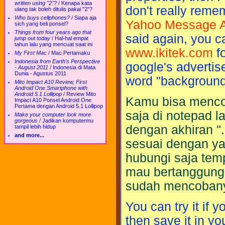
written using "2"?
/
Kenapa kata
don't really reme
ulang tak boleh ditulis pakai "2"?
Who buys cellphones?
/
Siapa aja
Yahoo Message A
sich yang beli ponsel?
Things from four years ago that
said again, you c
jump out today
/
Hal-hal empat
tahun lalu yang mencuat saat ini
www.ikitek.com
fo
My First Mac
/
Mac Pertamaku
Indonesia from Earth's Perspective
google's advertisem
- August 2011
/
Indonesia di Mata
Dunia - Agustus 2011
word "background"
Mito Impact A10 Review, First
Android One Smartphone with
Android 5.1 Lollipop
/
Review Mito
Kamu bisa mencoba
Impact A10 Ponsel Android One
Pertama dengan Android 5.1 Lollipop
saja di notepad l
Make your computer look more
gorgeous
/
Jadikan komputermu
dengan akhiran "
tampil lebih hidup
and more...
sesuai dengan ya
hubungi saja tem
mau bertanggung 
sudah mencobany
You can try it if y
then save it in yo