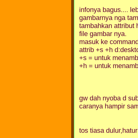
infonya bagus.... leb
gambarnya nga tamp
tambahkan attribut h
file gambar nya.
masuk ke command p
attrib +s +h d:deskto
+s = untuk menamba
+h = untuk menamba
gw dah nyoba d subf
caranya hampir sama
tos tiasa dulur,hatu