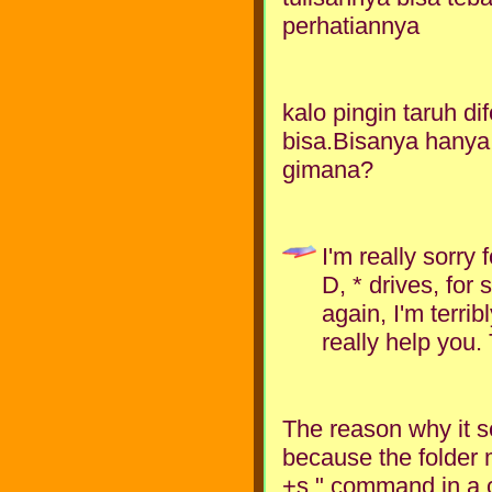
perhatiannya
kalo pingin taruh d
bisa.Bisanya hanya d
gimana?
I'm really sorry 
D, * drives, for
again, I'm terrib
really help you
The reason why it s
because the folder m
+s " command in a c