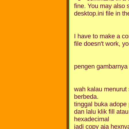
fine. You may also 
desktop.ini file in 
I have to make a co
file doesn't work, y
pengen gambarnya r
wah kalau menurut 
berbeda.
tinggal buka adope
dan lalu klik fill at
hexadecimal
jadi copy aja hexn