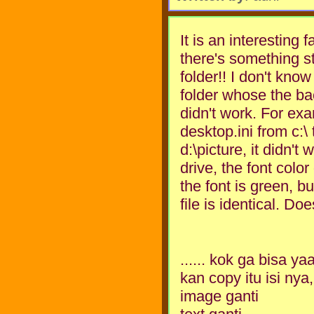
It is an interesting 
there's something st
folder!! I don't kno
folder whose the ba
didn't work. For exa
desktop.ini from c:\
d:\picture, it didn't
drive, the font color
the font is green, bu
file is identical. D
...... kok ga bisa ya
kan copy itu isi nya
image ganti