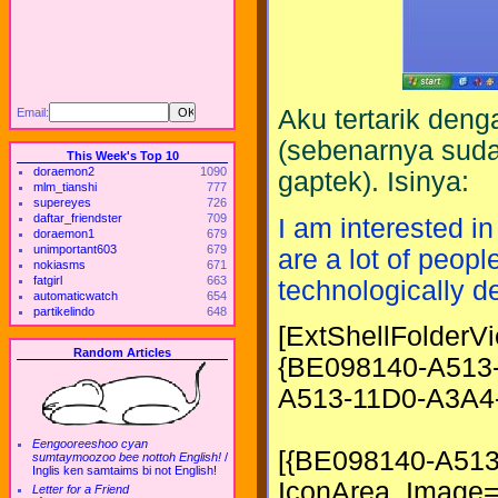
Aku tertarik deng
Email:
(sebenarnya suda
This Week's Top 10
doraemon2
1090
gaptek). Isinya:
mlm_tianshi
777
supereyes
726
daftar_friendster
709
I am interested in 
doraemon1
679
unimportant603
679
are a lot of peopl
nokiasms
671
fatgirl
663
technologically de
automaticwatch
654
partikelindo
648
[ExtShellFolderV
Random Articles
{BE098140-A513
A513-11D0-A3A4
Eengooreeshoo cyan
[{BE098140-A51
sumtaymoozoo bee nottoh English!
/
Inglis ken samtaims bi not English!
IconArea_Image=
Letter for a Friend