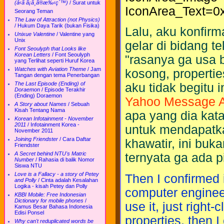
(å‹ã ã¡ã¸ã®æ‰‹ç´™)
/
Surat untuk
IconArea_Text=
Seorang Teman
The Law of Attraction (not Physics)
/
Hukum Daya Tarik (bukan Fisika)
Lalu, aku konfir
Unixue Valentine
/
Valentine yang
Unix
gelar di bidang t
Font Seoulyph that Looks like
Korean Letters
/
Font Seoulyph
"rasanya ga usa b
yang Terlihat seperti Huruf Korea
Watches with Aviation Theme
/
Jam
kosong, propertie
Tangan dengan tema Penerbangan
The Last Episode (Ending) of
aku tidak begitu 
Doraemon
/
Episode Terakhir
(Ending) Doraemon
Yahoo Message A
A Story about Names
/
Sebuah
Kisah Tentang Nama
apa yang dia kat
Korean Infotainment - November
2011
/
Infotainment Korea -
untuk mendapatka
November 2011
Joining Friendster
/
Cara Daftar
khawatir, ini buk
Friendster
A Secret behind NTU's Matric
ternyata ga ada pi
Number
/
Rahasia di balik Nomor
Siswa NTU
Love is a Fallacy - a story of Petey
Then I confirmed i
and Polly
/
Cinta adalah Kesalahan
Logika - kisah Petey dan Polly
computer engineer
KBBI Mobile: Free Indonesian
Dictionary for mobile phones
/
use it, just righ
Kamus Besar Bahasa Indonesia
Edisi Ponsel
properties, then 
Why can't reduplicated words be