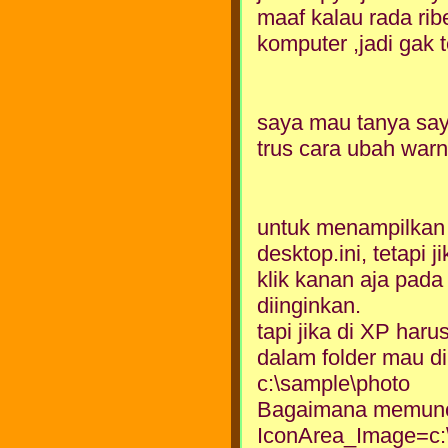
maaf kalau rada rib
komputer ,jadi gak 
saya mau tanya say
trus cara ubah war
untuk menampilkan p
desktop.ini, tetapi 
klik kanan aja pada 
diinginkan.
tapi jika di XP haru
dalam folder mau dik
c:\sample\photo
Bagaimana memuncul
IconArea_Image=c:\