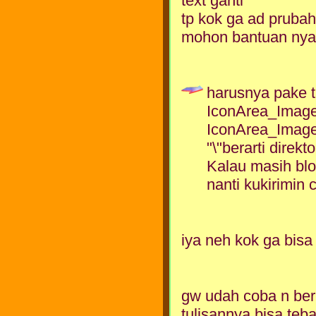
text ganti
tp kok ga ad pruba
mohon bantuan nya
harusnya pake t
IconArea_Image=
IconArea_Image
"\"berarti direkt
Kalau masih bl
nanti kukirimin 
iya neh kok ga bisa
gw udah coba n berha
tulisannya bisa teba