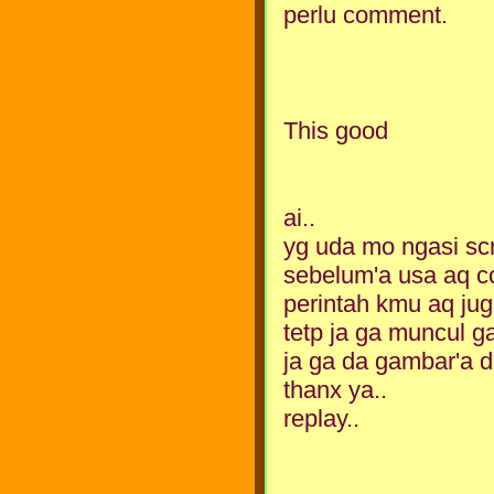
perlu comment.
This good
ai..
yg uda mo ngasi scri
sebelum'a usa aq co
perintah kmu aq ju
tetp ja ga muncul g
ja ga da gambar'a di
thanx ya..
replay..