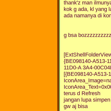
thank'z man ilmunya
kok g ada, kl yang 
ada namanya di kom
g bsa bozzzzzzzzz
[ExtShellFolderVie
{BE098140-A513-1
11D0-A 3A4-00C0
[{BE098140-A513-
IconArea_Image=nam
IconArea_Text=0x
terus d Refresh
jangan lupa simpen 
gw aj bisa