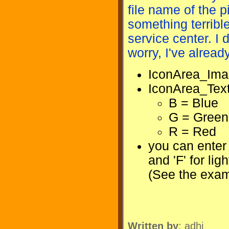
file name of the 
something terribl
service center. I 
worry, I've already
IconArea_Imag
IconArea_Text
B = Blue
G = Green
R = Red
you can enter a
and 'F' for ligh
(See the exam
Written by
: adhi