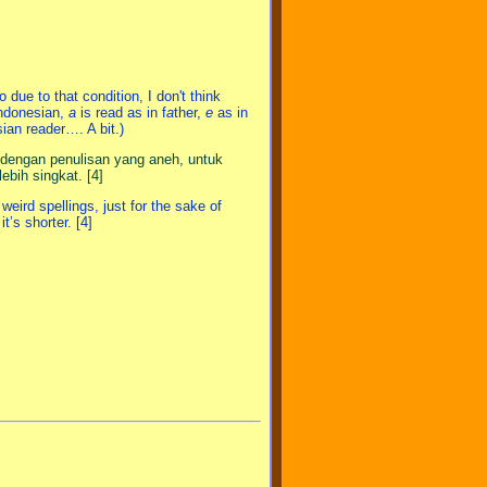
 due to that condition, I don't think
Indonesian,
a
is read as in f
a
ther,
e
as in
ian reader…. A bit.)
s dengan penulisan yang aneh, untuk
ebih singkat. [4]
weird spellings, just for the sake of
t’s shorter. [4]