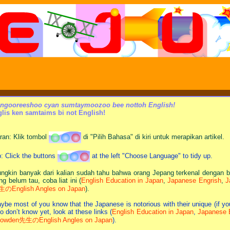
ngooreeshoo cyan sumtaymoozoo bee nottoh English!
glis ken samtaims bi not English!
ran: Klik tombol
di "Pilih Bahasa" di kiri untuk merapikan artikel.
p: Click the buttons
at the left "Choose Language" to tidy up.
ngkin banyak dari kalian sudah tahu bahwa orang Jepang terkenal dengan ba
ng belum tau, coba liat ini (
English Education in Japan
,
Japanese Engrish
,
J
のEnglish Angles on Japan
).
ybe most of you know that the Japanese is notorious with their unique (if yo
o don’t know yet, look at these links (
English Education in Japan
,
Japanese 
owden先生のEnglish Angles on Japan
).