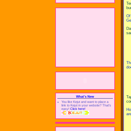
Te
bu
Of
Ge
Da
sa
Th
do
Ta
What's New
co
You like Kejut and want to place a
link to Kejut in your website? That's
easy!
Click here!
Ho
ar