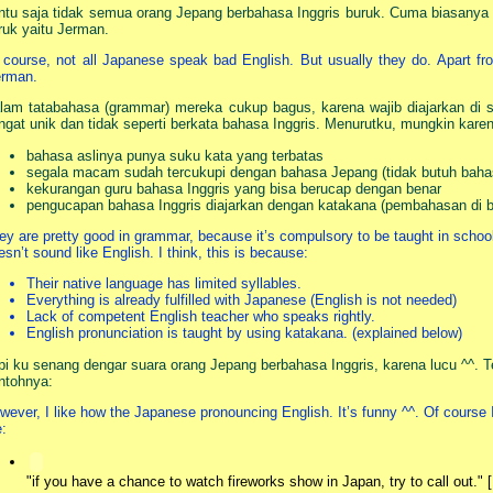
ntu saja tidak semua orang Jepang berbahasa Inggris buruk. Cuma biasanya 
ruk yaitu Jerman.
 course, not all Japanese speak bad English. But usually they do. Apart fro
rman.
lam tatabahasa (grammar) mereka cukup bagus, karena wajib diajarkan di 
ngat unik dan tidak seperti berkata bahasa Inggris. Menurutku, mungkin kare
bahasa aslinya punya suku kata yang terbatas
segala macam sudah tercukupi dengan bahasa Jepang (tidak butuh bahas
kekurangan guru bahasa Inggris yang bisa berucap dengan benar
pengucapan bahasa Inggris diajarkan dengan katakana (pembahasan di 
ey are pretty good in grammar, because it’s compulsory to be taught in school. 
esn’t sound like English. I think, this is because:
Their native language has limited syllables.
Everything is already fulfilled with Japanese (English is not needed)
Lack of competent English teacher who speaks rightly.
English pronunciation is taught by using katakana. (explained below)
pi ku senang dengar suara orang Jepang berbahasa Inggris, karena lucu ^^. T
ntohnya:
wever, I like how the Japanese pronouncing English. It’s funny ^^. Of cours
e:
"if you have a chance to watch fireworks show in Japan, try to call out." [