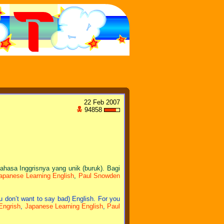
22 Feb 2007
94858
hasa Inggrisnya yang unik (buruk). Bagi
apanese Learning English
,
Paul Snowden
u don’t want to say bad) English. For you
Engrish
,
Japanese Learning English
,
Paul