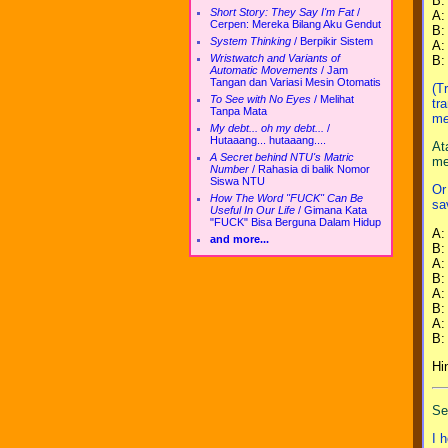
B: 
Short Story: They Say I'm Fat
/
A: 
Cerpen: Mereka Bilang Aku Gendut
B: 
System Thinking
/
Berpikir Sistem
A:
Wristwatch and Variants of
B:
Automatic Movements
/
Jam
Tangan dan Variasi Mesin Otomatis
(T
To See with No Eyes
/
Melihat
tr
Tanpa Mata
m
My debt... oh my debt...
/
Hutaaang... hutaaang....
At
A Secret behind NTU's Matric
me
Number
/
Rahasia di balik Nomor
Siswa NTU
Or
How The Word "FUCK" Can Be
sa
Useful In Our Life
/
Gimana Kata
"FUCK" Bisa Berguna Dalam Hidup
A:
and more...
B:
A: 
B:
A:
B:
A:
B:
Hi
Se
I 