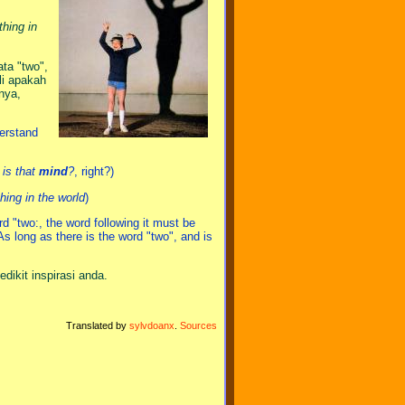
thing in
ata "two",
li apakah
nya,
derstand
is that
mind
?
, right?)
hing in the world
)
d "two:, the word following it must be
As long as there is the word "two", and is
dikit inspirasi anda.
Translated by
sylvdoanx
.
Sources