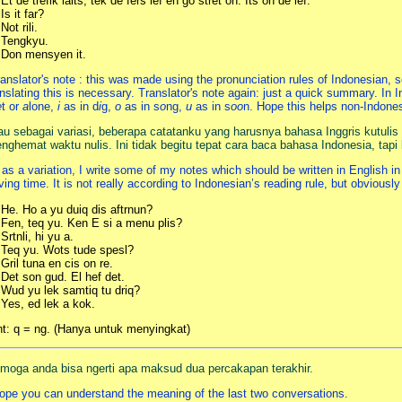
Et de trefik laits, tek de fers lef en go stret on. Its on de lef.
Is it far?
Not rili.
 Tengkyu.
 Don mensyen it.
ranslator's note : this was made using the pronunciation rules of Indonesian, so
anslating this is necessary. Translator's note again: just a quick summary. In 
e
t or
a
lone,
i
as in d
i
g,
o
as in s
o
ng,
u
as in s
oo
n. Hope this helps non-Indones
au sebagai variasi, beberapa catatanku yang harusnya bahasa Inggris kutuli
nghemat waktu nulis. Ini tidak begitu tepat cara baca bahasa Indonesia, tapi l
 as a variation, I write some of my notes which should be written in English in 
ving time. It is not really according to Indonesian’s reading rule, but obviously i
 He. Ho a yu duiq dis aftrnun?
 Fen, teq yu. Ken E si a menu plis?
Srtnli, hi yu a.
 Teq yu. Wots tude spesl?
 Gril tuna en cis on re.
 Det son gud. El hef det.
 Wud yu lek samtiq tu driq?
 Yes, ed lek a kok.
nt: q = ng. (Hanya untuk menyingkat)
moga anda bisa ngerti apa maksud dua percakapan terakhir.
hope you can understand the meaning of the last two conversations.