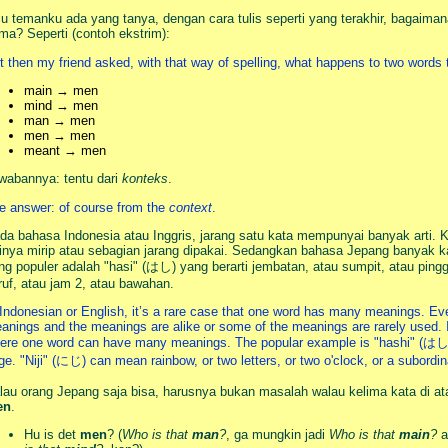
lu temanku ada yang tanya, dengan cara tulis seperti yang terakhir, bagaiman
ma? Seperti (contoh ekstrim):
t then my friend asked, with that way of spelling, what happens to two word
main → men
mind → men
man → men
men → men
meant → men
wabannya: tentu dari
konteks
.
e answer: of course from the
context
.
da bahasa Indonesia atau Inggris, jarang satu kata mempunyai banyak arti. K
tinya mirip atau sebagian jarang dipakai. Sedangkan bahasa Jepang banyak k
ng populer adalah "hasi" (はし) yang berarti jembatan, atau sumpit, atau pinggi
ruf, atau jam 2, atau bawahan.
 Indonesian or English, it’s a rare case that one word has many meanings. Eve
anings and the meanings are alike or some of the meanings are rarely used. It
ere one word can have many meanings. The popular example is "hashi" (はし)
ge. "Niji" (にじ) can mean rainbow, or two letters, or two o'clock, or a subordin
lau orang Jepang saja bisa, harusnya bukan masalah walau kelima kata di ata
en
.
Hu is det
men
? (
Who is that
man
?
, ga mungkin jadi
Who is that
main
?
a