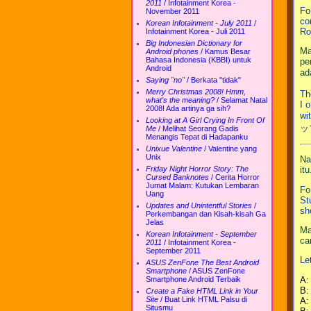
2011
/
Infotainment Korea -
Fo
November 2011
co
Korean Infotainment - July 2011
/
Ro
Infotainment Korea - Juli 2011
Big Indonesian Dictionary for
Ma
Android phones
/
Kamus Besar
Bahasa Indonesia (KBBI) untuk
pe
Android
ad
Saying "no"
/
Berkata "tidak"
Merry Christmas 2008! Hmm,
Th
what's the meaning?
/
Selamat Natal
I 
2008! Ada artinya ga sih?
wi
Looking at A Girl Crying In Front Of
ップ
Me
/
Melihat Seorang Gadis
Menangis Tepat di Hadapanku
Unixue Valentine
/
Valentine yang
Unix
Na
Friday Night Horror Story: The
itu
Cursed Banknotes
/
Cerita Horror
Jumat Malam: Kutukan Lembaran
Fo
Uang
St
Updates and Unintentful Stories
/
sh
Perkembangan dan Kisah-kisah Ga
Jelas
Ma
Korean Infotainment - September
ca
2011
/
Infotainment Korea -
September 2011
Le
ASUS ZenFone The Best Android
Smartphone
/
ASUS ZenFone
A:
Smartphone Android Terbaik
B:
Create a Fake HTML Link in Your
Site
/
Buat Link HTML Palsu di
A:
Situsmu