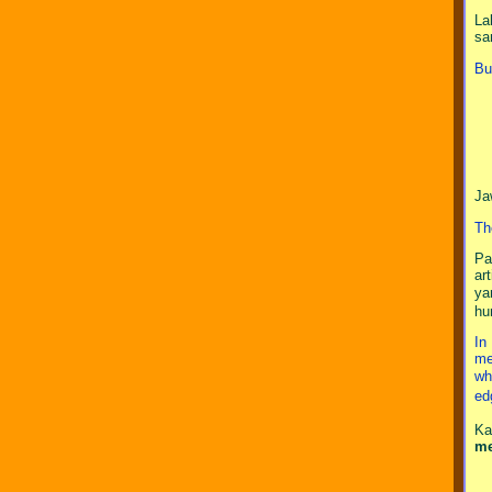
La
sa
Bu
Ja
Th
Pa
ar
ya
hu
In
me
wh
ed
Ka
m