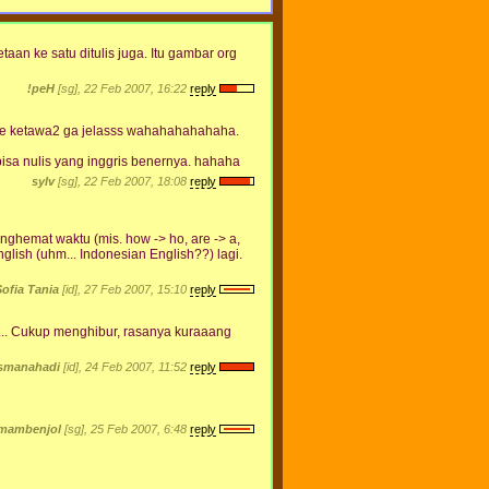
an ke satu ditulis juga. Itu gambar org
!peH
[sg], 22 Feb 2007, 16:22
reply
 ampe ketawa2 ga jelasss wahahahahahaha.
bisa nulis yang inggris benernya. hahaha
sylv
[sg], 22 Feb 2007, 18:08
reply
ghemat waktu (mis. how -> ho, are -> a,
nglish (uhm... Indonesian English??) lagi.
Sofia Tania
[id], 27 Feb 2007, 15:10
reply
3... Cukup menghibur, rasanya kuraaang
smanahadi
[id], 24 Feb 2007, 11:52
reply
imambenjol
[sg], 25 Feb 2007, 6:48
reply