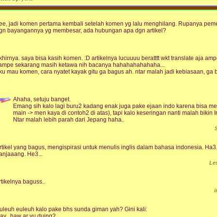
ee, jadi komen pertama kembali setelah komen yg lalu menghilang. Rupanya pemeta
gn bayangannya yg membesar, ada hubungan apa dgn artikel?
khirnya. saya bisa kasih komen. :D artikelnya lucuuuu beratttt wkt translate aja
ampe sekarang masih ketawa nih bacanya hahahahahahaha...
ku mau komen, cara nyatet kayak gitu ga bagus ah. ntar malah jadi kebiasaan, ga 
Ahaha, setuju banget.
Emang sih kalo lagi buru2 kadang enak juga pake ejaan indo karena bisa men
main -> men kaya di contoh2 di atas), tapi kalo keseringan nanti malah bikin I
Ntar malah lebih parah dari Jepang haha..
rtikel yang bagus, mengispirasi untuk menulis inglis dalam bahasa indonesia. Ha
anjaaang. He3...
Le
rtikelnya baguss..
uleuh euleuh kalo pake bhs sunda giman yah? Gini kali:
ay.. haw ar yu duing?