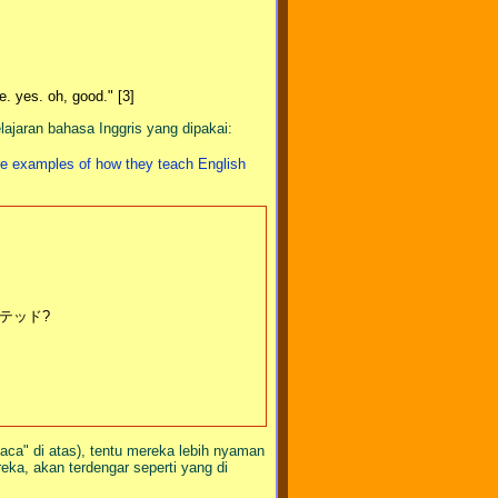
se. yes. oh, good." [3]
aran bahasa Inggris yang dipakai:
xamples of how they teach English
テッド?
baca" di atas), tentu mereka lebih nyaman
ka, akan terdengar seperti yang di