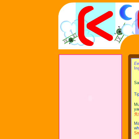
Ee
In
Sa
Ti
Mu
ya
先生
Ma
wh
Sn