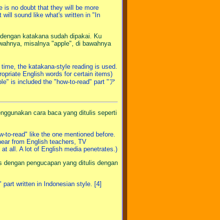
 is no doubt that they will be more
will sound like what's written in "In
n dengan katakana sudah dipakai. Ku
awahnya, misalnya "apple", di bawahnya
t time, the katakana-style reading is used.
opriate English words for certain items)
pple" is included the "how-to-read" part "ア
enggunakan cara baca yang ditulis seperti
w-to-read" like the one mentioned before.
hear from English teachers, TV
t all. A lot of English media penetrates.)
ris dengan pengucapan yang ditulis dengan
 part written in Indonesian style. [4]