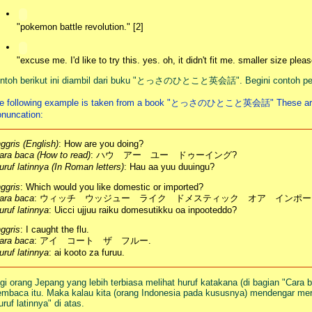
"pokemon battle revolution." [2]
"excuse me. I'd like to try this. yes. oh, it didn't fit me. smaller size plea
ntoh berikut ini diambil dari buku "とっさのひとこと英会話". Begini contoh pelaj
e following example is taken from a book "とっさのひとこと英会話" These are e
onuncation:
nggris (English)
: How are you doing?
ara baca (How to read)
: ハウ アー ユー ドゥーイング?
uruf latinnya (In Roman letters)
: Hau aa yuu duuingu?
nggris
: Which would you like domestic or imported?
ara baca
: ウィッチ ウッジュー ライク ドメスティック オア インポー
uruf latinnya
: Uicci ujjuu raiku domesutikku oa inpooteddo?
nggris
: I caught the flu.
ara baca
: アイ コート ザ フルー.
uruf latinnya
: ai kooto za furuu.
gi orang Jepang yang lebih terbiasa melihat huruf katakana (di bagian "Cara 
mbaca itu. Maka kalau kita (orang Indonesia pada kususnya) mendengar mere
uruf latinnya" di atas.