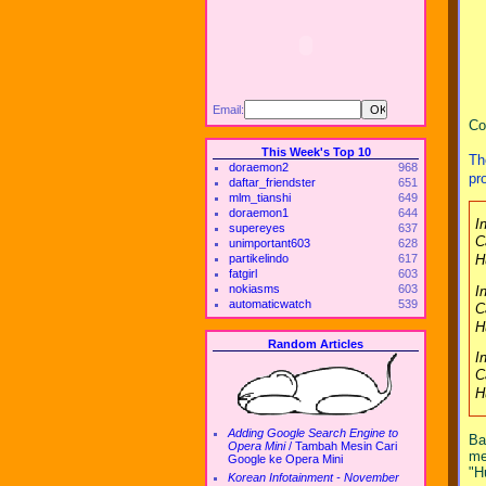
Email:
Co
This Week's Top 10
Th
doraemon2
968
pr
daftar_friendster
651
mlm_tianshi
649
doraemon1
644
I
supereyes
637
C
unimportant603
628
partikelindo
617
H
fatgirl
603
nokiasms
603
I
automaticwatch
539
C
H
Random Articles
I
C
H
Adding Google Search Engine to
Ba
Opera Mini
/
Tambah Mesin Cari
me
Google ke Opera Mini
"H
Korean Infotainment - November