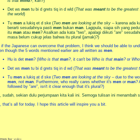
is that
mind
?
, kan?)
Det ws
men
tu bi d grets tiq in d wld (
That was
meant
to be the greatest 
the world
)
Tu
men
a lukiq et d ske (
Two
men
are looking at the sky
-- karena ada k
berarti sesudahnya pasti
men
bukan
man
. Lagipula, siapa sih yang pedu
itu
man
atau
men
? Asalkan ada kata "two", apalagi diikuti "are" sesudah
masa belum cukup jelas bahwa itu plural (jamak)?)
 if the Japanese can overcome that problem, I think we should be able to un
en though the 5 words mentioned earlier are all written as
men
.
Hu is det
men
? (
Who is that
man
?
, it can't be
Who is that
main
?
or
Who 
Det ws
men
tu bi d grets tiq in d wd (
That was
meant
to be the greatest t
Tu
men
a lukiq at d ske (
Two
men
are looking at the sky
– due to the wor
men
, not
man
. Furthermore, who really cares whether it's
men
or
man
? 
followed by "are", isn't it clear enough that it's plural?)
, sudah, sekian dulu perjumpaan kita kali ini. Semoga tulisan ini menambah se
 that’s all for today. I hope this article will inspire you a bit.
itten by
: yuku