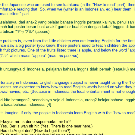
r the Japanese who are used to see katakana (in the "How to read" part), there
mfortable reading that. So, when we (writer is an Indonesian, ed.) hear them, it 
man letters" part.
salahnya, dari anak2 yang belajar bahasa Inggris pertama kalinya, penulisa
rnah liat poster besar buat anak2 gambar buah2an dengan kata2 Inggris di b
a tulisan "アップル" (appuru).
e problem is, even from the little children who are learning English for the firs
once saw a big poster (you know, these posters used to teach children the appr
th fruit pictures. One of the fruits listed there is apple, and below the word "a
ル" which reads "appuru" (read:
up-poo-roo
).
h untungnya di Indonesia, pelajaran bahasa Inggris tidak pernah (setauku) m
.
rtunately in Indonesia, English language subject is never taught using the "ho
udent's are expected to know how to read English words based on what they 
ows/movies, etc. (Because in Indonesia the local entertainment is not enough a
ri kita berangan2, seandainya saja di Indonesia, orang2 belajar bahasa Ingg
ra baca bahasa Indonesia. [4]
t’s imagine, if only the people in Indonesia learn English with the "how-to-read"
 Eksyus mi. Is der e supermarket nir hir?
 Yes. Der is wan nir hir. (Yes. There is one near here.)
 Hau du Ai get der? (How do I get there?)