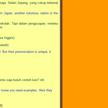
saja. Selain Jepang, yang cukup terkenal
m Japan, another notorious nation is the
sekolah. Tapi dalam pengucapan, mereka
na:
a Inggris)
bawah)
But their pronunciation is unique, it
entu saja butuh contoh kan? nih
e I know you need examples. Here they
1]