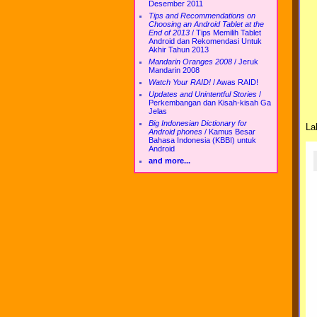
Desember 2011
Tips and Recommendations on
Choosing an Android Tablet at the
End of 2013
/
Tips Memilih Tablet
Android dan Rekomendasi Untuk
Akhir Tahun 2013
Mandarin Oranges 2008
/
Jeruk
Mandarin 2008
Watch Your RAID!
/
Awas RAID!
Updates and Unintentful Stories
/
Perkembangan dan Kisah-kisah Ga
Jelas
Big Indonesian Dictionary for
La
Android phones
/
Kamus Besar
Bahasa Indonesia (KBBI) untuk
Android
and more...