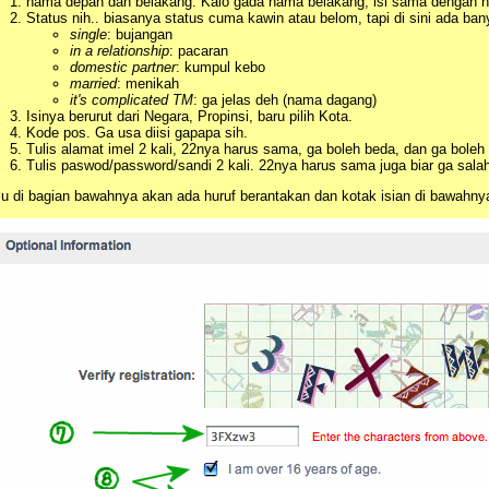
nama depan dan belakang. Kalo gada nama belakang, isi sama dengan 
Status nih.. biasanya status cuma kawin atau belom, tapi di sini ada bany
single
: bujangan
in a relationship
: pacaran
domestic partner
: kumpul kebo
married
: menikah
it's complicated TM
: ga jelas deh (nama dagang)
Isinya berurut dari Negara, Propinsi, baru pilih Kota.
Kode pos. Ga usa diisi gapapa sih.
Tulis alamat imel 2 kali, 22nya harus sama, ga boleh beda, dan ga bole
Tulis paswod/password/sandi 2 kali. 22nya harus sama juga biar ga salah
lu di bagian bawahnya akan ada huruf berantakan dan kotak isian di bawahnya