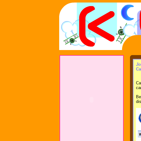
Jo
Ca
Ca
ca
Be
di