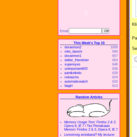
Kl
Email:
Pa
This Week's Top 10
doraemon2
1009
Se
mlm_tianshi
690
doraemon1
657
daftar_friendster
654
supereyes
648
unimportant603
636
partikelindo
628
nokiasms
624
automaticwatch
620
fatgirl
613
Random Articles
Memory Usage Test: Firefox 2 & 3,
Opera 9, IE 7
/
Tes Pemakaian
Memori: Firefox 2 & 3, Opera 9, IE 7
Livestrong wristband? My lecturer