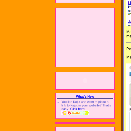
Ma
me
Pe
Ma
What's New
You like Kejut and want to place a
link to Kejut in your website? That's
easy!
Click here!