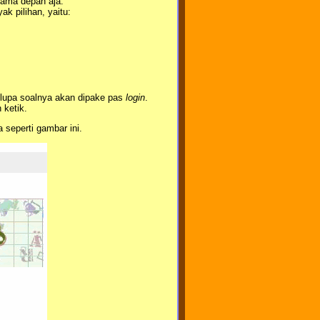
nama depan aja.
ak pilihan, yaitu:
h lupa soalnya akan dipake pas
login
.
 ketik.
 seperti gambar ini.