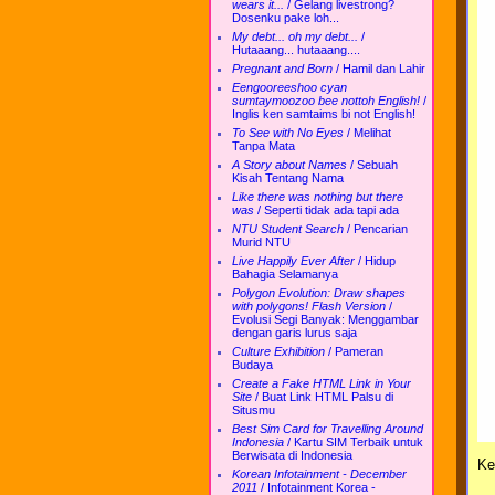
wears it...
/
Gelang livestrong?
Dosenku pake loh...
My debt... oh my debt...
/
Hutaaang... hutaaang....
Pregnant and Born
/
Hamil dan Lahir
Eengooreeshoo cyan
sumtaymoozoo bee nottoh English!
/
Inglis ken samtaims bi not English!
To See with No Eyes
/
Melihat
Tanpa Mata
A Story about Names
/
Sebuah
Kisah Tentang Nama
Like there was nothing but there
was
/
Seperti tidak ada tapi ada
NTU Student Search
/
Pencarian
Murid NTU
Live Happily Ever After
/
Hidup
Bahagia Selamanya
Polygon Evolution: Draw shapes
with polygons! Flash Version
/
Evolusi Segi Banyak: Menggambar
dengan garis lurus saja
Culture Exhibition
/
Pameran
Budaya
Create a Fake HTML Link in Your
Site
/
Buat Link HTML Palsu di
Situsmu
Best Sim Card for Travelling Around
Indonesia
/
Kartu SIM Terbaik untuk
Berwisata di Indonesia
Ke
Korean Infotainment - December
2011
/
Infotainment Korea -