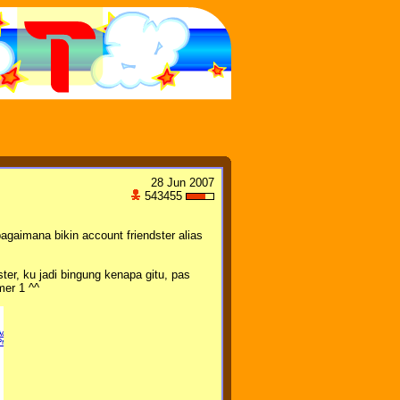
28 Jun 2007
543455
 bagaimana bikin account friendster alias
er, ku jadi bingung kenapa gitu, pas
mer 1 ^^