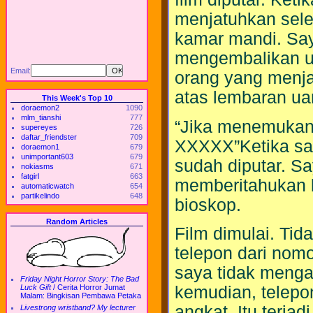
menjatuhkan sele
kamar mandi. Say
mengembalikan uan
Email:
orang yang menjat
atas lembaran uan
This Week's Top 10
doraemon2
1090
mlm_tianshi
777
“Jika menemukan 
supereyes
726
daftar_friendster
709
XXXXX”Ketika say
doraemon1
679
unimportant603
679
sudah diputar. S
nokiasms
671
fatgirl
663
memberitahukan 
automaticwatch
654
partikelindo
648
bioskop.
Random Articles
Film dimulai. Tid
telepon dari nomo
saya tidak menga
Friday Night Horror Story: The Bad
kemudian, telepon
Luck Gift
/
Cerita Horror Jumat
Malam: Bingkisan Pembawa Petaka
angkat. Itu terjad
Livestrong wristband? My lecturer