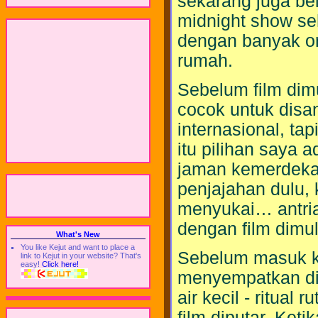
sekarang juga be
midnight show se
dengan banyak ora
rumah.
Sebelum film dim
cocok untuk disan
internasional, ta
itu pilihan saya
jaman kemerdekaa
penjajahan dulu,
menyukai… antria
dengan film dimul
What's New
You like Kejut and want to place a
Sebelum masuk ke
link to Kejut in your website? That's
easy!
Click here!
menyempatkan dir
air kecil - ritual
film diputar. Ket