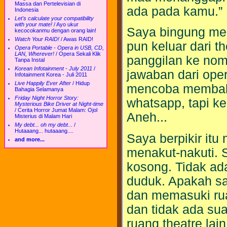
Massa dan Pertelevisian di
ada pada kamu.”
Indonesia
Let's calculate your compatibility
with your mate!
/
Ayo ukur
Saya bingung mem
kecocokanmu dengan orang lain!
Watch Your RAID!
/
Awas RAID!
pun keluar dari t
Opera Portable - Opera in USB, CD,
LAN, Wherever!
/
Opera Sekali Klik
panggilan ke nom
Tanpa Instal
Korean Infotainment - July 2011
/
jawaban dari oper
Infotainment Korea - Juli 2011
Live Happily Ever After
/
Hidup
mencoba membala
Bahagia Selamanya
Friday Night Horror Story:
whatsapp, tapi ke
Mysterious Bike Driver at Night-time
/
Cerita Horror Jumat Malam: Ojol
Aneh...
Misterius di Malam Hari
My debt... oh my debt...
/
Hutaaang... hutaaang....
Saya berpikir it
and more...
menakut-nakuti. S
kosong. Tidak ada
duduk. Apakah sa
dan memasuki ruan
dan tidak ada su
ruang theatre lain