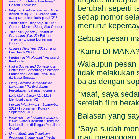
wears it...
/
Gelang livestrong?
Dosenku pake loh...
berubah seperti t
Why can't reduplicated words be
written using "2"?
/
Kenapa kata
setiap nomor sela
ulang tak boleh ditulis pakai "2"?
Short Story: They Say I'm Fat
/
menurut keperca
Cerpen: Mereka Bilang Aku Gendut
The Last Episode (Ending) of
Doraemon (Part 2)
/
Episode
Sebuah pesan ma
Terakhir (Ending) Doraemon
(Bagian 2)
Chinese New Year 2009
/
Tahun
“Kamu DI MANA?
Baru Imlek 2009
Fantasy in My Pocket
/
Fantasi di
Kantongku
Walaupun pesan d
Half a Bucket and Something is
Better than Something
/
Setengah
tidak melakukan 
Ember dan Sesuatu Lebih Baik
daripada Sesuatu
balas dengan sop
Slang Particles in Indonesian
Language
/
Partikel dalam
Percakapan Bahasa Indonesia
“Maaf, saya sedan
Let's Make Japan #2!
/
Mari
Membuat Japan #2!
setelah film berak
Korean Infotainment - September
2011
/
Infotainment Korea -
September 2011
Balasan yang say
Nationalism in Indonesia Buzzing
inside Global Pluralism
/
Dengung
Nasionalisme di Tengah Pluralisme
“Saya sudah men
Global
Mass Media and Television
mau menanggapi d
Programs in Indonesia
/
Media