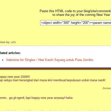
Paste this HTML code to your blog/site/comment/
to share the joy of the coming New Year
itten by
: adhi
lated articles:
Valentine for Singles / Hari Kasih Sayang untuk Para Jomblo
appy new year 2008!!!
ap setuju mari berangkat dari masa kini membuat keputusan untuk masa nanti!
Deria
emm... ga gt ngerti, tapi happy new year anyway! haha