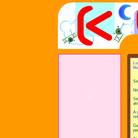
Lo
Me
Se
Ni
Se
ak
A 
no
Ga
pe