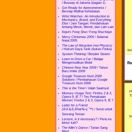
/
Busway di Jakarta (bagian 1)
Get Ready for Awesomeness
/
Bersiap Melihat Kehebatan
Wrist Watches: An Introduction to
Mechanics, Brand, and Everything
Else
/
Jam Tangan: Pendahuluan
tentang Mesin, Merek, dan Lain-Lain
Kejut's Feng Shui
/
Feng Shui Kejut
Merry Christmas 2005
/
Selamat
Natal 2005
The Law of Attraction (not Physics)
/
Hukum Daya Tarik (bukan Fisika)
Wr
System Thinking
/
Berpikir Sistem
Learn to Drive a Car
/
Belajar
Re
Mengemudikan Mobil
Chinese New Year 2009
/
Tahun
Baru Imlek 2009
Google Treasure Hunt 2008
Solutions
/
Pembahasan Google
Treasure Hunt 2008
This is the Time!
/
Inilah Saatnya!
H
Memory Usage Test: Firefox 2 & 3,
Y
Opera 9, IE 7
/
Tes Pemakaian
Memori: Firefox 2 & 3, Opera 9, IE 7
Letter for a Friend
(å‹ã ã¡ã¸ã®æ‰‹ç´™)
/
Surat untuk
Seorang Teman
h
Lecture, is it necessary?
/
Perlu ke
lektur kah?
The Killer's Dance
/
Tarian Sang
Maut