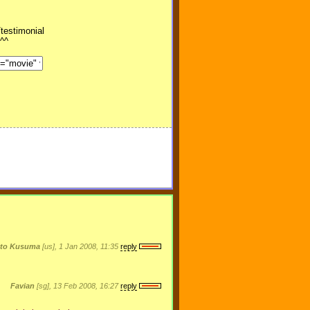
testimonial
 ^^
nto Kusuma
[us], 1 Jan 2008, 11:35
reply
Favian
[sg], 13 Feb 2008, 16:27
reply