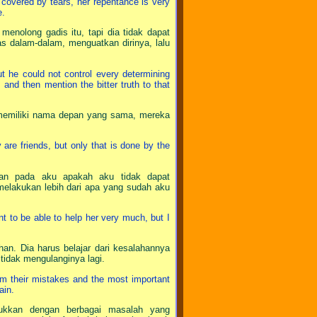
s covered by tears, her repentance is very
e.
enolong gadis itu, tapi dia tidak dapat
s dalam-dalam, menguatkan dirinya, lalu
but he could not control every determining
 and then mention the bitter truth to that
 memiliki nama depan yang sama, mereka
are friends, but only that is done by the
kan pada aku apakah aku tidak dapat
melakukan lebih dari apa yang sudah aku
t to be able to help her very much, but I
an. Dia harus belajar dari kesalahannya
tidak mengulanginya lagi.
m their mistakes and the most important
ain.
bukkan dengan berbagai masalah yang