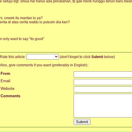
w setuju bgt. smua hal harus ada perubahan, tp gak mesti nunggu tahun baru bwat
hi, cewek itu mantan lu ya?
erita di atas cerita waktu lu putusin dia kan?
'm only want to say "its good"
Rate this article:
(don't forget to click
Submit
below)
Also, give comments if you want (preferably in English):
From
Email
Website
Comments