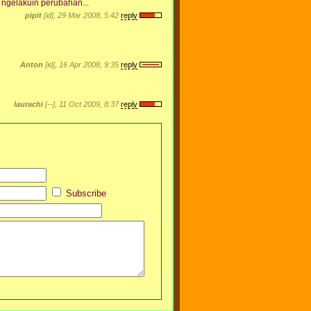
 ngelakuin perubahan...
pipit
[id], 29 Mar 2008, 5:42
reply
Anton
[id], 16 Apr 2008, 9:35
reply
laurachi
[--], 11 Oct 2009, 8:37
reply
Subscribe