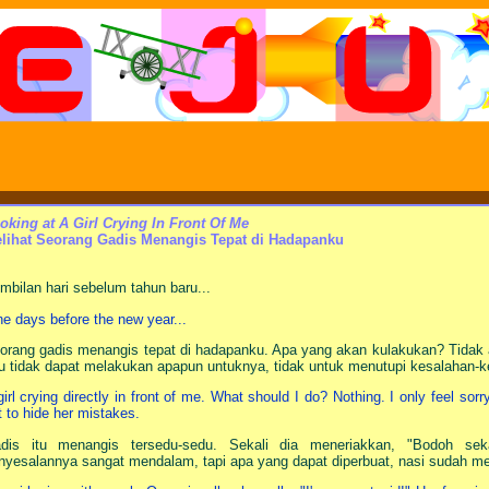
oking at A Girl Crying In Front Of Me
lihat Seorang Gadis Menangis Tepat di Hadapanku
mbilan hari sebelum tahun baru...
ne days before the new year...
orang gadis menangis tepat di hadapanku. Apa yang akan kulakukan? Tidak 
u tidak dapat melakukan apapun untuknya, tidak untuk menutupi kesalahan-
girl crying directly in front of me. What should I do? Nothing. I only feel sorry
t to hide her mistakes.
dis itu menangis tersedu-sedu. Sekali dia meneriakkan, "Bodoh sek
nyesalannya sangat mendalam, tapi apa yang dapat diperbuat, nasi sudah men