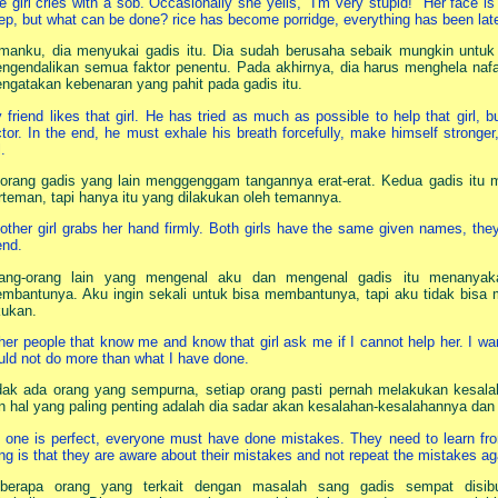
e girl cries with a sob. Occasionally she yells, "I'm very stupid!" Her face i
ep, but what can be done? rice has become porridge, everything has been lat
manku, dia menyukai gadis itu. Dia sudah berusaha sebaik mungkin untuk m
ngendalikan semua faktor penentu. Pada akhirnya, dia harus menghela nafa
ngatakan kebenaran yang pahit pada gadis itu.
 friend likes that girl. He has tried as much as possible to help that girl, 
ctor. In the end, he must exhale his breath forcefully, make himself stronger,
l.
orang gadis yang lain menggenggam tangannya erat-erat. Kedua gadis itu
rteman, tapi hanya itu yang dilakukan oleh temannya.
other girl grabs her hand firmly. Both girls have the same given names, they 
end.
ang-orang lain yang mengenal aku dan mengenal gadis itu menanya
mbantunya. Aku ingin sekali untuk bisa membantunya, tapi aku tidak bisa 
kukan.
her people that know me and know that girl ask me if I cannot help her. I wan
uld not do more than what I have done.
dak ada orang yang sempurna, setiap orang pasti pernah melakukan kesalah
n hal yang paling penting adalah dia sadar akan kesalahan-kesalahannya dan 
 one is perfect, everyone must have done mistakes. They need to learn fro
ing is that they are aware about their mistakes and not repeat the mistakes ag
berapa orang yang terkait dengan masalah sang gadis sempat disi