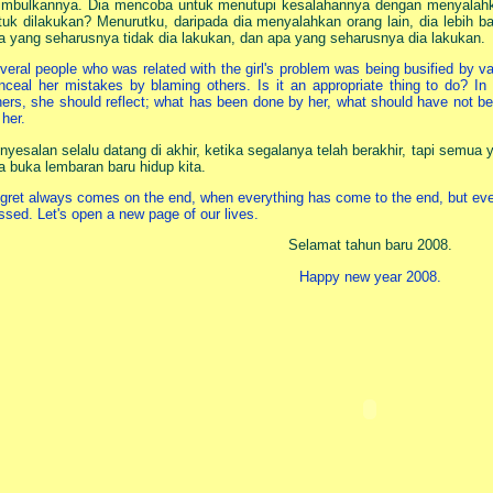
timbulkannya. Dia mencoba untuk menutupi kesalahannya dengan menyalahka
tuk dilakukan? Menurutku, daripada dia menyalahkan orang lain, dia lebih b
a yang seharusnya tidak dia lakukan, dan apa yang seharusnya dia lakukan.
veral people who was related with the girl's problem was being busified by va
nceal her mistakes by blaming others. Is it an appropriate thing to do? In
hers, she should reflect; what has been done by her, what should have not b
 her.
nyesalan selalu datang di akhir, ketika segalanya telah berakhir, tapi semua ya
ta buka lembaran baru hidup kita.
gret always comes on the end, when everything has come to the end, but ever
ssed. Let's open a new page of our lives.
Selamat tahun baru 2008.
Happy new year 2008.