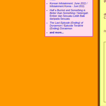
g
Korean Infotainment: June 2011
/
Infotainment Korea - Juni 2011
Half a Bucket and Something is
Better than Something
/
Setengah
d
Ember dan Sesuatu Lebih Baik
C
daripada Sesuatu
The Last Episode (Ending) of
Doraemon
/
Episode Terakhir
(Ending) Doraemon
i
and more...