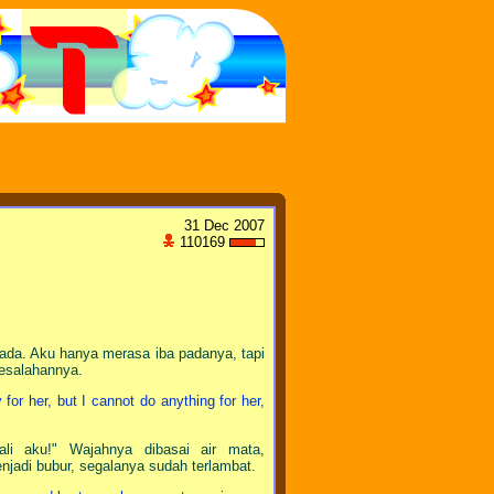
31 Dec 2007
110169
ada. Aku hanya merasa iba padanya, tapi
kesalahannya.
 for her, but I cannot do anything for her,
ali aku!" Wajahnya dibasai air mata,
jadi bubur, segalanya sudah terlambat.