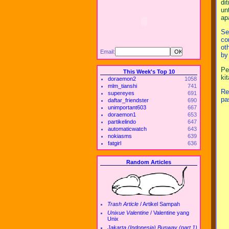
di
un
ap
Se
co
ot
Email:
by
Pe
This Week's Top 10
ki
doraemon2
1058
mlm_tianshi
741
Re
supereyes
691
pa
daftar_friendster
690
unimportant603
667
doraemon1
653
partikelindo
647
automaticwatch
643
nokiasms
639
fatgirl
636
Random Articles
Trash Article
/
Artikel Sampah
Unixue Valentine
/
Valentine yang
Unix
Jakarta (Indonesia) Busway (part 1)