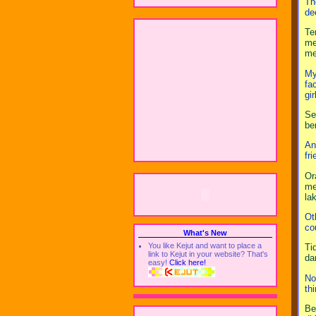
Th
de
Te
me
me
My
fa
gir
Se
be
An
fri
Or
me
la
Ot
co
What's New
You like Kejut and want to place a
Ti
link to Kejut in your website? That's
da
easy!
Click here!
No
th
Be