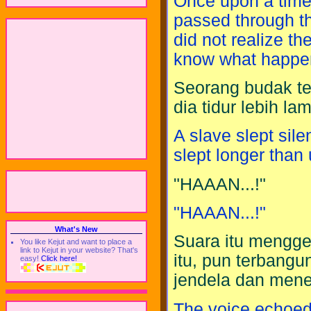
Once upon a time,
passed through the
did not realize th
know what happen
Seorang budak tert
dia tidur lebih lam
A slave slept sile
slept longer than 
"HAAAN...!"
"HAAAN...!"
What's New
Suara itu mengge
You like Kejut and want to place a
link to Kejut in your website? That's
itu, pun terbang
easy!
Click here!
jendela dan mener
The voice echoed 