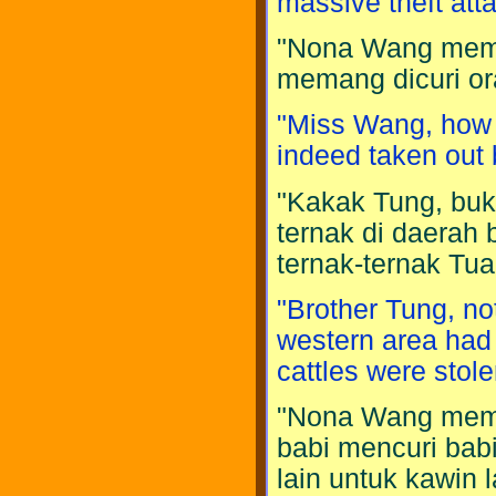
massive theft att
"Nona Wang mema
memang dicuri or
"Miss Wang, how 
indeed taken out 
"Kakak Tung, buka
ternak di daerah 
ternak-ternak Tua
"Brother Tung, not 
western area had 
cattles were stole
"Nona Wang mema
babi mencuri bab
lain untuk kawin l