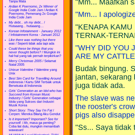
"Mm... Maafkan s
Tanpa Mata
Ardian K Poernomo, 2x Winner of
Google India Code Jam
/
Ardian K
"Mm... I apologize
Poernomo, Pemenang 2x Google
India Code Jam
My debt... oh my debt...
/
"KENAPA KAMU 
Hutaaang... hutaaang....
Korean Infotainment - January 2012
TERNAK-TERNA
/
Infotainment Korea - Januari 2012
Like there was nothing but there
was
/
Seperti tidak ada tapi ada
"WHY DID YOU 
Could these be things that you
never thought before?
/
Mungkin ini
ARE MY CATTLE
hal-hal yang tak pernah terpikirkan?
Merry Christmas 2005
/
Selamat
Natal 2005
Budak bingung. S
Unixue Valentine
/
Valentine yang
Unix
jantan, sekarang 
Best Sim Card for Travelling Around
Indonesia
/
Kartu SIM Terbaik untuk
juga tidak ada.
Berwisata di Indonesia
Girls' Generation as an Idol who has
Succeed from Korean Music
The slave was ne
Industry
/
Girls' Generation sebagai
Idola yang Sukses dari Industri
the rooster's crow
Musik Korea
Short Story: They Say I'm Fat
/
pigs also disappe
Cerpen: Mereka Bilang Aku Gendut
Is it important? Important? See for
yourself.
/
Ah, masa ga penting?
"Ss... Saya tidak 
Coba liat dulu, mungkin menambah
wawasan!