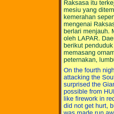
Raksasa itu terke
mesiu yang dite
kemerahan sepert
mengenai Raksasa.
berlari menjauh.
oleh LAPAR. Daer
berikut penduduk
memasang orname
peternakan, lumb
On the fourth ni
attacking the So
surprised the Gia
possible from HU
like firework in r
did not get hurt, 
was made run aw