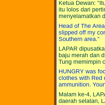
Ketua Dewan: "Itu
itu lolos dari pe
menyelamatkan da
Head of The Area: 
slipped off my co
Southern area."
LAPAR dipusatka
baju merah dan d
Tung memimpin op
HUNGRY was focu
clothes with Red 
ammunition. Youn
Malam ke-4, LAP
daerah selatan, 