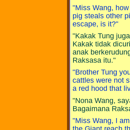
"Miss Wang, how h
pig steals other 
escape, is it?"
"Kakak Tung juga 
Kakak tidak dicur
anak berkerudung
Raksasa itu."
"Brother Tung you
cattles were not s
a red hood that li
"Nona Wang, saya
Bagaimana Raksas
"Miss Wang, I am 
the Giant reach t