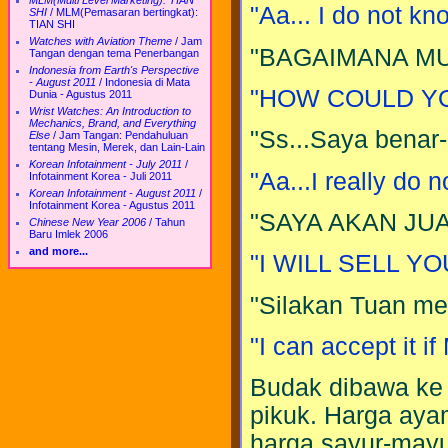
MLM(Multi Level Marketing): TIAN
"Aa... I do not kn
SHI
/
MLM(Pemasaran bertingkat):
TIAN SHI
Watches with Aviation Theme
/
Jam
"BAGAIMANA MU
Tangan dengan tema Penerbangan
Indonesia from Earth's Perspective
- August 2011
/
Indonesia di Mata
"HOW COULD Y
Dunia - Agustus 2011
Wrist Watches: An Introduction to
Mechanics, Brand, and Everything
"Ss...Saya benar-
Else
/
Jam Tangan: Pendahuluan
tentang Mesin, Merek, dan Lain-Lain
Korean Infotainment - July 2011
/
"Aa...I really do 
Infotainment Korea - Juli 2011
Korean Infotainment - August 2011
/
Infotainment Korea - Agustus 2011
"SAYA AKAN JUA
Chinese New Year 2006
/
Tahun
Baru Imlek 2006
and more...
"I WILL SELL YO
"Silakan Tuan me
"I can accept it i
Budak dibawa ke 
pikuk. Harga ayam
harga sayur-mayu