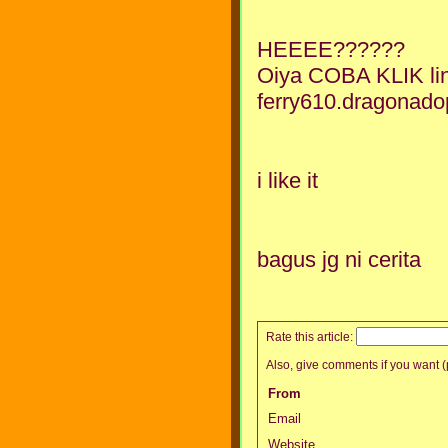
HEEEE??????
Oiya COBA KLIK link
ferry610.dragonado
i like it
bagus jg ni cerita
Rate this article:
Also, give comments if you want (p
From
Email
Website