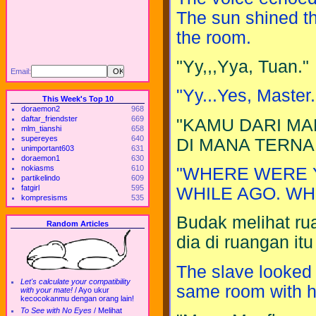
The sun shined t
the room.
"Yy,,,Yya, Tuan."
Email:
"Yy...Yes, Master.
This Week's Top 10
doraemon2
968
daftar_friendster
669
"KAMU DARI MA
mlm_tianshi
658
supereyes
640
DI MANA TERNA
unimportant603
631
doraemon1
630
nokiasms
610
"WHERE WERE Y
partikelindo
609
fatgirl
595
WHILE AGO. WH
kompresisms
535
Budak melihat rua
Random Articles
dia di ruangan it
The slave looked 
Let's calculate your compatibility
same room with hi
with your mate!
/
Ayo ukur
kecocokanmu dengan orang lain!
To See with No Eyes
/
Melihat