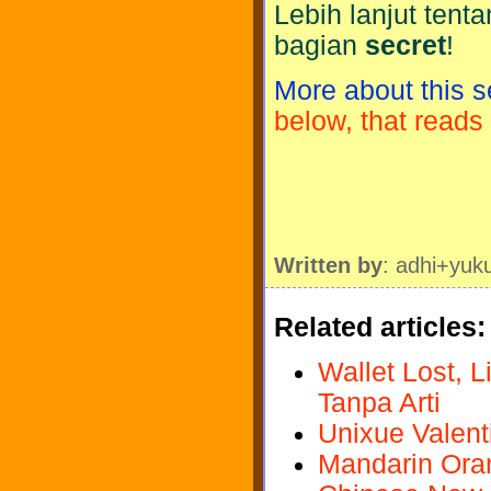
Lebih lanjut tenta
bagian
secret
!
More about this s
below, that reads
Written by
: adhi+yuk
Related articles:
Wallet Lost, 
Tanpa Arti
Unixue Valent
Mandarin Ora