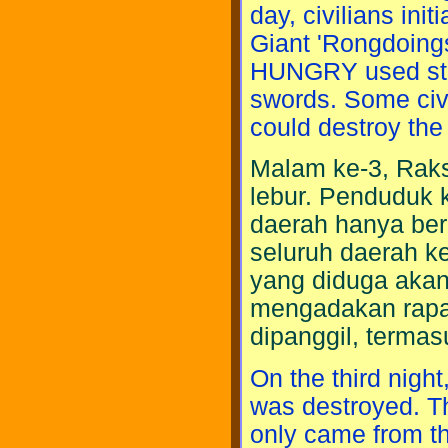
day, civilians ini
Giant 'Rongdoing
HUNGRY used sta
swords. Some civ
could destroy the
Malam ke-3, Rak
lebur. Penduduk 
daerah hanya ber
seluruh daerah k
yang diduga akan
mengadakan rapat
dipanggil, terma
On the third nigh
was destroyed. Th
only came from th