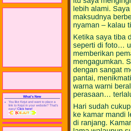
itu saya menging
lebih alami. Say
maksudnya berbent
nyaman – kalau 
Ketika saya tiba 
seperti di foto… 
memberikan pema
mengagumkan. Saat
dengan sangat m
pantai, menikma
warna warni bera
perasaan… terlalu
What's New
You like Kejut and want to place a
Hari sudah cukup 
link to Kejut in your website? That's
easy!
Click here!
ke kamar mandi l
di ranjang. Kama
lama walaupun su