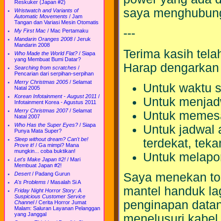
Reskuker (Japan #2)
saya menghubungi
Wristwatch and Variants of
Automatic Movements
/
Jam
Tangan dan Variasi Mesin Otomatis
---
My First Mac
/
Mac Pertamaku
Mandarin Oranges 2008
/
Jeruk
Mandarin 2008
Terima kasih tel
Who Made the World Flat?
/
Siapa
yang Membuat Bumi Datar?
Harap dengarkan 
Searching from scratches
/
Pencarian dari serpihan-serpihan
Merry Christmas 2005
/
Selamat
Untuk waktu s
Natal 2005
Korean Infotainment - August 2011
/
Untuk menjad
Infotainment Korea - Agustus 2011
Merry Christmas 2007
/
Selamat
Untuk memesan
Natal 2007
Who Has the Super Eyes?
/
Siapa
Untuk jadwal 
Punya Mata Super?
Sleep without dream? Can't be!
terdekat, tek
Prove it!
/
Ga mimpi? Mana
mungkin... coba buktikan!
Untuk melapor
Let's Make Japan #2!
/
Mari
Membuat Japan #2!
Desert
/
Padang Gurun
Saya menekan to
A's Problems
/
Masalah Si A
mantel handuk la
Friday Night Horror Story: A
Suspicious Customer Service
penginapan datang
Channel
/
Cerita Horror Jumat
Malam: Saluran Layanan Pelanggan
yang Janggal
menelusuri kabel l