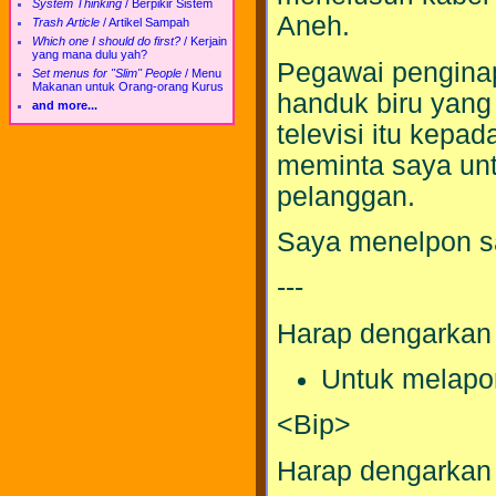
System Thinking
/
Berpikir Sistem
Aneh.
Trash Article
/
Artikel Sampah
Which one I should do first?
/
Kerjain
yang mana dulu yah?
Pegawai pengin
Set menus for "Slim" People
/
Menu
Makanan untuk Orang-orang Kurus
handuk biru yang
and more...
televisi itu kepad
meminta saya unt
pelanggan.
Saya menelpon sa
---
Harap dengarkan 
Untuk melapor
<Bip>
Harap dengarkan 