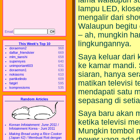
lampu LED, klose
mengalir dari sh
Walaupun begitu 
Email:
– ah, mungkin ha
lingkungannya.
This Week's Top 10
doraemon2
968
daftar_friendster
669
Saya keluar dari
mlm_tianshi
658
supereyes
640
ke kamar mandi. S
unimportant603
631
doraemon1
630
siaran, hanya se
nokiasms
610
partikelindo
609
matikan televisi 
fatgirl
595
kompresisms
535
mendapati satu m
sepasang di seti
Random Articles
Saya baru akan m
ketika televisi me
Korean Infotainment: June 2011
/
Mungkin tombol m
Infotainment Korea - Juni 2011
Making Bread using a Rice Cooker
power yang ada d
(Japan #2)
/
Membuat Roti dengan