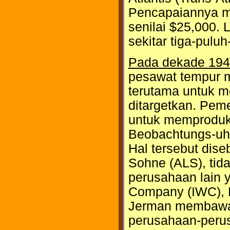
Pencapaiannya m
senilai $25,000.
sekitar tiga-pulu
Pada dekade 19
pesawat tempur m
terutama untuk m
ditargetkan. Pem
untuk memproduks
Beobachtungs-uhr 
Hal tersebut dis
Sohne (ALS), tid
perusahaan lain y
Company (IWC), 
Jerman membawa
perusahaan-perus