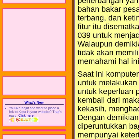
penerbangan yan
bahan bakar pesa
terbang, dan ket
fitur itu disemat
039 untuk menjad
Walaupun demiki
tidak akan memil
memahami hal ini
Saat ini kompute
untuk melakukan 
untuk keperluan 
kembali dari mak
What's New
kekasih, menghad
You like Kejut and want to place a
link to Kejut in your website? That's
Dengan demikian,
easy!
Click here!
diperuntukkan bag
mempunyai ketert