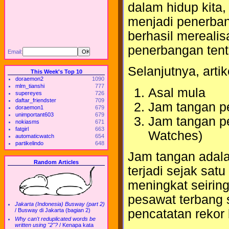
dalam hidup kita
menjadi penerbang
berhasil mereali
penerbangan tentu
Email:
Selanjutnya, arti
This Week's Top 10
doraemon2
1090
mlm_tianshi
777
Asal mula
supereyes
726
daftar_friendster
709
Jam tangan p
doraemon1
679
unimportant603
679
Jam tangan pe
nokiasms
671
fatgirl
663
Watches)
automaticwatch
654
partikelindo
648
Jam tangan adala
Random Articles
terjadi sejak sat
meningkat seirin
pesawat terbang s
Jakarta (Indonesia) Busway (part 2)
pencatatan rekor 
/
Busway di Jakarta (bagian 2)
Why can't reduplicated words be
written using "2"?
/
Kenapa kata