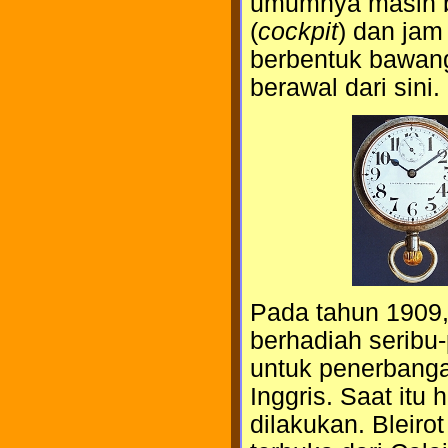
umumnya masih b
(
cockpit
) dan jam
berbentuk bawan
berawal dari sini.
Pada tahun 1909,
berhadiah seribu
untuk penerbanga
Inggris. Saat itu 
dilakukan. Bleiro