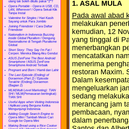
ulang tak boleh ditulis pakai "2"?
1. ASAL MULA
Opera Portable - Opera in USB, CD,
LAN, Wherever!
/
Opera Sekali Klik
Tanpa Instal
Pada awal abad 
Valentine for Singles
/
Hari Kasih
melakukan penerb
Sayang untuk Para Jomblo
Joining Friendster
/
Cara Daftar
kemudian, 12 Nov
Friendster
Nationalism in Indonesia Buzzing
yang tinggal di 
inside Global Pluralism
/
Dengung
Nasionalisme di Tengah Pluralisme
Global
menerbangkan pe
Short Story: They Say I'm Fat
/
Cerpen: Mereka Bilang Aku Gendut
mencatatkan nam
ASUS ZenFone The Best Android
menerima pengha
Smartphone
/
ASUS ZenFone
Smartphone Android Terbaik
restoran Maxim. S
Pregnant and Born
/
Hamil dan Lahir
The Last Episode (Ending) of
Dalam kesempatan
Doraemon (Part 2)
/
Episode
Terakhir (Ending) Doraemon
(Bagian 2)
mengeluarkan jam 
MLM(Multi Level Marketing): TIAN
SHI
/
MLM(Pemasaran bertingkat):
sedang melakuka
TIAN SHI
merancang jam 
Useful Apps when Visiting Indonesia
/
Aplikasi yang Berguna Ketika
Mengunjungi Indonesia
pembacaan, nyam
Adding Google Search Engine to
Opera Mini
/
Tambah Mesin Cari
dalam penerbanga
Google ke Opera Mini
Making Bread using a Rice Cooker
Santos dan Albert