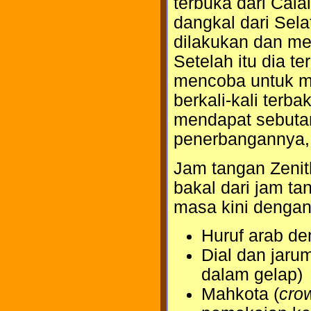
terbuka dari Cala
dangkal dari Sela
dilakukan dan mem
Setelah itu dia 
mencoba untuk m
berkali-kali terb
mendapat sebutan
penerbangannya, 
Jam tangan Zenit
bakal dari jam t
masa kini dengan c
Huruf arab den
Dial dan jaru
dalam gelap)
Mahkota (
cro