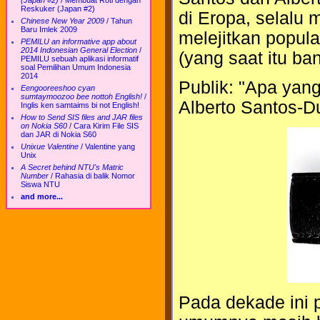
(Japan #2)
/
Membuat Roti dengan
Reskuker (Japan #2)
di Eropa, selal
Chinese New Year 2009
/
Tahun
Baru Imlek 2009
melejitkan popul
PEMILU an informative app about
2014 Indonesian General Election
/
(yang saat itu ba
PEMILU sebuah aplikasi informatif
soal Pemilihan Umum Indonesia
2014
Publik: "Apa yang
Eengooreeshoo cyan
sumtaymoozoo bee nottoh English!
/
Alberto Santos-D
Inglis ken samtaims bi not English!
How to Send SIS files and JAR files
on Nokia S60
/
Cara Kirim File SIS
dan JAR di Nokia S60
Unixue Valentine
/
Valentine yang
Unix
A Secret behind NTU's Matric
Number
/
Rahasia di balik Nomor
Siswa NTU
and more...
Pada dekade ini 