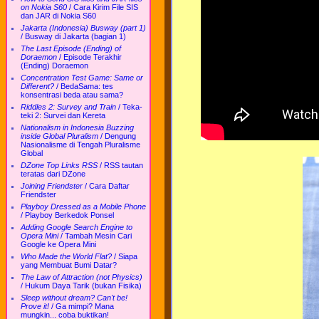
on Nokia S60
/
Cara Kirim File SIS
dan JAR di Nokia S60
Jakarta (Indonesia) Busway (part 1)
/
Busway di Jakarta (bagian 1)
The Last Episode (Ending) of
Doraemon
/
Episode Terakhir
(Ending) Doraemon
Concentration Test Game: Same or
Different?
/
BedaSama: tes
konsentrasi beda atau sama?
Riddles 2: Survey and Train
/
Teka-
teki 2: Survei dan Kereta
Nationalism in Indonesia Buzzing
inside Global Pluralism
/
Dengung
Nasionalisme di Tengah Pluralisme
Global
DZone Top Links RSS
/
RSS tautan
teratas dari DZone
Joining Friendster
/
Cara Daftar
Friendster
Playboy Dressed as a Mobile Phone
/
Playboy Berkedok Ponsel
Adding Google Search Engine to
Opera Mini
/
Tambah Mesin Cari
Google ke Opera Mini
Who Made the World Flat?
/
Siapa
yang Membuat Bumi Datar?
The Law of Attraction (not Physics)
/
Hukum Daya Tarik (bukan Fisika)
Sleep without dream? Can't be!
Prove it!
/
Ga mimpi? Mana
mungkin... coba buktikan!