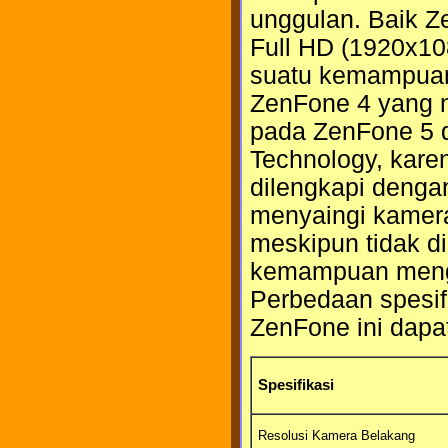
unggulan. Baik Z
Full HD (1920x10
suatu kemampuan 
ZenFone 4 yang m
pada ZenFone 5 d
Technology, karen
dilengkapi deng
menyaingi kamera
meskipun tidak di
kemampuan meng
Perbedaan spesif
ZenFone ini dapat 
Spesifikasi
Resolusi Kamera Belakang