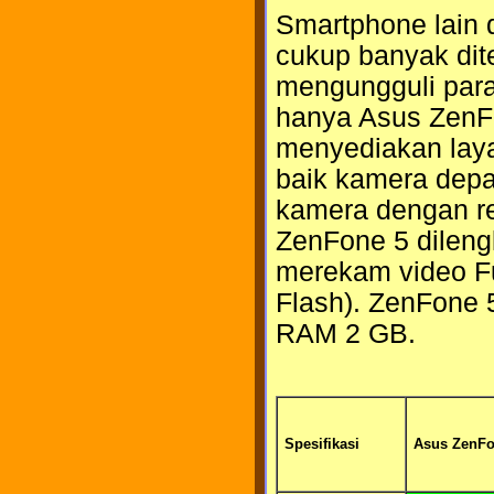
Smartphone lain d
cukup banyak dit
mengungguli para 
hanya Asus ZenFo
menyediakan laya
baik kamera dep
kamera dengan res
ZenFone 5 dilen
merekam video Fu
Flash). ZenFone 
RAM 2 GB.
Spesifikasi
Asus ZenFo