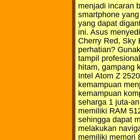
menjadi incaran 
smartphone yang
yang dapat digant
ini. Asus menyed
Cherry Red, Sky B
perhatian? Gunak
tampil profesiona
hitam, gampang k
Intel Atom Z 252
kemampuan menjal
kemampuan komput
seharga 1 juta-a
memiliki RAM 51
sehingga dapat m
melakukan naviga
memiliki memori 