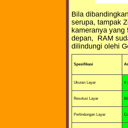
Bila dibandingka
serupa, tampak Z
kameranya yang 5
depan, RAM sudah
dilindungi olehi 
Spesifikasi
As
Ukuran Layar
4 
Resolusi Layar
80
Perlindungan Layar
Co