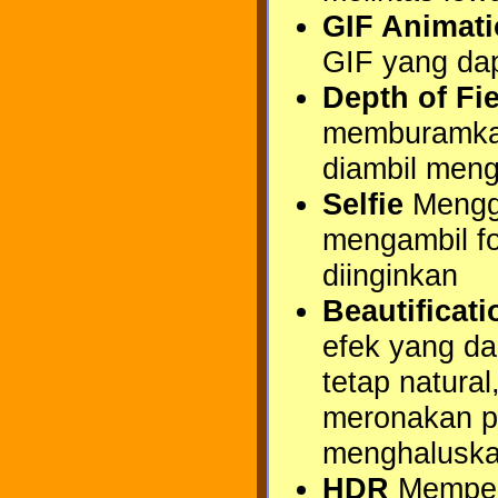
GIF Animat
GIF yang da
Depth of Fi
memburamkan 
diambil men
Selfie
Menggu
mengambil f
diinginkan
Beautificati
efek yang da
tetap natura
meronakan p
menghaluskan
HDR
Memperl