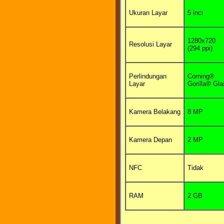
Ukuran Layar
5 inci
1280x720
Resolusi Layar
(294 ppi)
Perlindungan
Corning®
Layar
Gorilla® Gla
Kamera Belakang
8 MP
Kamera Depan
2 MP
NFC
Tidak
RAM
2 GB