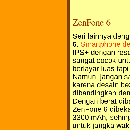
ZenFone 6
Seri lainnya deng
6
.
Smartphone den
IPS+ dengan reso
sangat cocok unt
berlayar luas tap
Namun, jangan sa
karena desain bez
dibandingkan deng
Dengan berat dib
ZenFone 6 dibekal
3300 mAh, sehin
untuk jangka wak