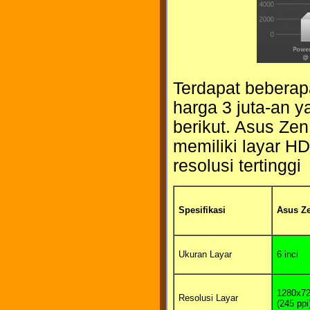
Terdapat beberap
harga 3 juta-an y
berikut. Asus Ze
memiliki layar H
resolusi tertinggi
Spesifikasi
Asus Z
Ukuran Layar
6 inci
1280x7
Resolusi Layar
(245 ppi