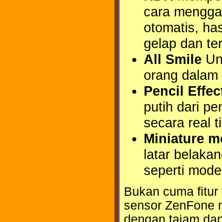
cara mengga
otomatis, ha
gelap dan ter
All Smile
Unt
orang dalam 
Pencil Effec
putih dari pe
secara real t
Miniature 
latar belaka
seperti model
Bukan cuma fitur
sensor ZenFone 
dengan tajam dan 