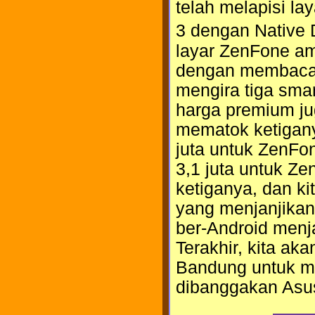
telah melapisi l
3 dengan Native
layar ZenFone am
dengan membaca 
mengira tiga sma
harga premium jug
mematok ketigany
juta untuk ZenFo
3,1 juta untuk Z
ketiganya, dan ki
yang menjanjika
ber-Android menja
Terakhir, kita a
Bandung untuk m
dibanggakan Asu