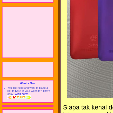
What's New
You like Kejut and want to place a
link to Kejut in your website? That's
easy!
Click here!
Siapa tak kenal 