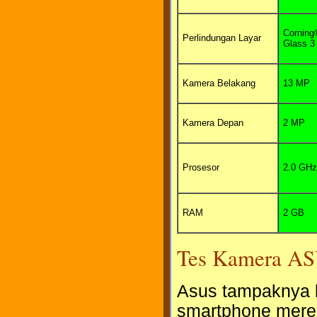
Corning
Perlindungan Layar
Glass 3
Kamera Belakang
13 MP
Kamera Depan
2 MP
Prosesor
2.0 GHz
RAM
2 GB
Tes Kamera AS
Asus tampaknya b
smartphone mereka