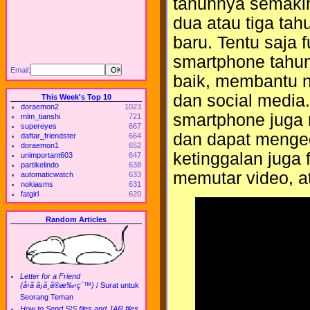
tahunnya semakin
dua atau tiga tah
baru. Tentu saja f
smartphone tahun
Email:
baik, membantu n
dan social media.
This Week's Top 10
doraemon2
1023
smartphone juga m
mlm_tianshi
721
supereyes
667
dan dapat menged
daftar_friendster
664
doraemon1
652
ketinggalan juga
unimportant603
647
partikelindo
638
memutar video, 
automaticwatch
633
nokiasms
631
fatgirl
620
Random Articles
Letter for a Friend
(å‹ã ã¡ã¸ã®æ‰‹ç´™)
/
Surat untuk
Seorang Teman
How to Send SIS files and JAR files