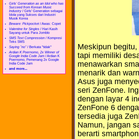
Girls' Generation as an Idol who has
Succeed from Korean Music
Industry
/
Girls' Generation sebagai
Idola yang Sukses dari Industri
Musik Korea
Beware: Pickpocket
/
Awas: Copet
Valentine for Singles
/
Hari Kasih
Sayang untuk Para Jomblo
SMS Text Compression
/
Kompresi
Teks SMS
Meskipun begitu,
Saying "no"
/
Berkata "tidak"
Ardian K Poernomo, 2x Winner of
tapi memiliki des
Google India Code Jam
/
Ardian K
Poernomo, Pemenang 2x Google
menawarkan smar
India Code Jam
and more...
menarik dan warn
Asus juga menyed
seri ZenFone. In
dengan layar 4 in
ZenFone 6 dengan 
tersedia juga Ze
Namun, jangan s
berarti smartphon